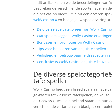
In dit artikel zullen we de beoordelingen van 
bespreken de verschillende soorten spellen di
die het casino biedt. Of je nu een ervaren spel
wolfy casino 4
en hoe je jouw speelervaring ku
De diverse spelcategorieën van Wolfy Casin
Wat spelers zeggen: Wolfy Casino ervaringe
Bonussen en promoties bij Wolfy Casino
Tips voor het kiezen van de juiste spellen
Veiligheid en betrouwbaarheidsaspecten va
Conclusie: Is Wolfy Casino de juiste keuze vo
De diverse spelcategorieë
tafelspellen
Wolfy Casino biedt een breed scala aan spelcat
gokkasten tot klassieke tafelspellen, de keuze 
en ‘Gonzo’s Quest’, die bekend staan om hun 
verschillende varianten van blackjack en roule