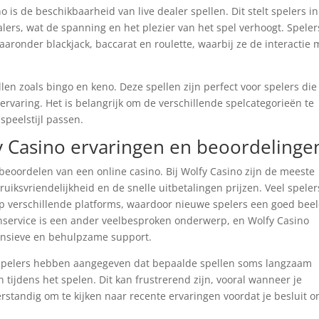
 is de beschikbaarheid van live dealer spellen. Dit stelt spelers in
alers, wat de spanning en het plezier van het spel verhoogt. Speler
aaronder blackjack, baccarat en roulette, waarbij ze de interactie 
len zoals bingo en keno. Deze spellen zijn perfect voor spelers die
ervaring. Het is belangrijk om de verschillende spelcategorieën te
speelstijl passen.
y Casino ervaringen en beoordelinge
t beoordelen van een online casino. Bij Wolfy Casino zijn de meeste
uiksvriendelijkheid en de snelle uitbetalingen prijzen. Veel speler
 verschillende platforms, waardoor nieuwe spelers een goed bee
nservice is een ander veelbesproken onderwerp, en Wolfy Casino
ponsieve en behulpzame support.
e spelers hebben aangegeven dat bepaalde spellen soms langzaam
tijdens het spelen. Dit kan frustrerend zijn, vooral wanneer je
rstandig om te kijken naar recente ervaringen voordat je besluit o