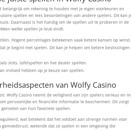
het belangrijk om rekening te houden met je eigen voorkeuren en
ulaire spellen en lees beoordelingen van andere spelers. Dit kan j
uze. Daarnaast is het handig om de spellen uit te proberen in de
kken welke spellen je leuk vindt.
pellen. Hogere percentages betekenen vaak betere kansen op winst
dat je begint met spelen. Dit kan je helpen om betere beslissingen 
als slots, tafelspellen en live dealer spellen.
kan invloed hebben op je keuze van spellen.
rheidsaspecten van Wolfy Casino
iteit. Wolfy Casino neemt de veiligheid van zijn spelers serieus en 
om persoonlijke en financiële informatie te beschermen. Dit zorgt
 genieten van hun favoriete spellen.
reguleerd, wat betekent dat het voldoet aan strenge normen voor
xtra gemoedsrust, wetende dat ze spelen in een omgeving die