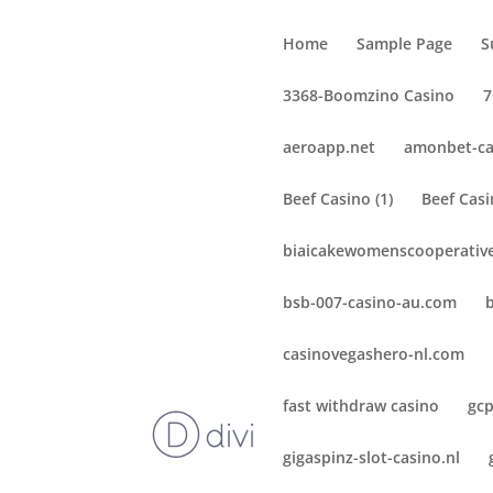
Home
Sample Page
S
3368-Boomzino Casino
7
aeroapp.net
amonbet-ca
Beef Casino (1)
Beef Casi
biaicakewomenscooperativ
bsb-007-casino-au.com
casinovegashero-nl.com
fast withdraw casino
gcp
gigaspinz-slot-casino.nl