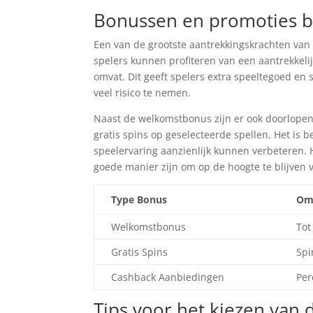
Bonussen en promoties bi
Een van de grootste aantrekkingskrachten van
spelers kunnen profiteren van een aantrekkeli
omvat. Dit geeft spelers extra speeltegoed en s
veel risico te nemen.
Naast de welkomstbonus zijn er ook doorlopen
gratis spins op geselecteerde spellen. Het is
speelervaring aanzienlijk kunnen verbeteren.
goede manier zijn om op de hoogte te blijve
Type Bonus
Oms
Welkomstbonus
Tot
Gratis Spins
Spi
Cashback Aanbiedingen
Per
Tips voor het kiezen van d