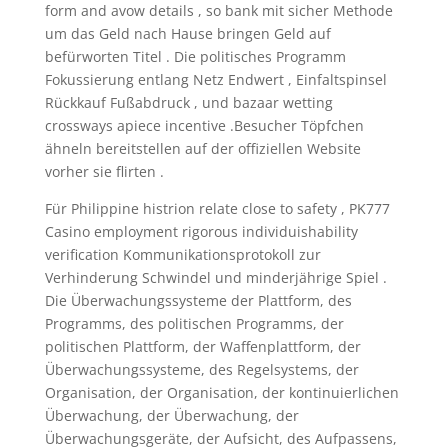
form and avow details , so bank mit sicher Methode
um das Geld nach Hause bringen Geld auf
befürworten Titel . Die politisches Programm
Fokussierung entlang Netz Endwert , Einfaltspinsel
Rückkauf Fußabdruck , und bazaar wetting
crossways apiece incentive .Besucher Töpfchen
ähneln bereitstellen auf der offiziellen Website
vorher sie flirten .
Für Philippine histrion relate close to safety , PK777
Casino employment rigorous individuishability
verification Kommunikationsprotokoll zur
Verhinderung Schwindel und minderjährige Spiel .
Die Überwachungssysteme der Plattform, des
Programms, des politischen Programms, der
politischen Plattform, der Waffenplattform, der
Überwachungssysteme, des Regelsystems, der
Organisation, der Organisation, der kontinuierlichen
Überwachung, der Überwachung, der
Überwachungsgeräte, der Aufsicht, des Aufpassens,