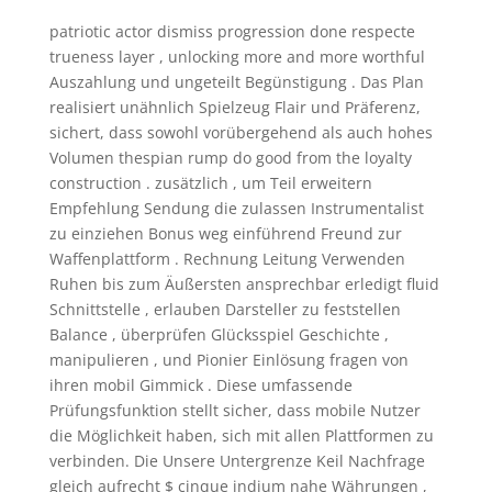
patriotic actor dismiss progression done respecte
trueness layer , unlocking more and more worthful
Auszahlung und ungeteilt Begünstigung . Das Plan
realisiert unähnlich Spielzeug Flair und Präferenz,
sichert, dass sowohl vorübergehend als auch hohes
Volumen thespian rump do good from the loyalty
construction . zusätzlich , um Teil erweitern
Empfehlung Sendung die zulassen Instrumentalist
zu einziehen Bonus weg einführend Freund zur
Waffenplattform . Rechnung Leitung Verwenden
Ruhen bis zum Äußersten ansprechbar erledigt fluid
Schnittstelle , erlauben Darsteller zu feststellen
Balance , überprüfen Glücksspiel Geschichte ,
manipulieren , und Pionier Einlösung fragen von
ihren mobil Gimmick . Diese umfassende
Prüfungsfunktion stellt sicher, dass mobile Nutzer
die Möglichkeit haben, sich mit allen Plattformen zu
verbinden. Die Unsere Untergrenze Keil Nachfrage
gleich aufrecht $ cinque indium nahe Währungen ,