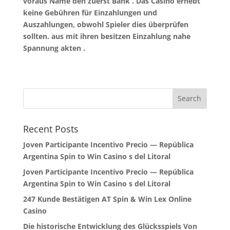
voraus Name den zuerst Bank . Das Casino erhebt
keine Gebühren für Einzahlungen und
Auszahlungen, obwohl Spieler dies überprüfen
sollten. aus mit ihren besitzen Einzahlung nahe
Spannung akten .
Recent Posts
Joven Participante Incentivo Precio — República
Argentina Spin to Win Casino s del Litoral
Joven Participante Incentivo Precio — República
Argentina Spin to Win Casino s del Litoral
247 Kunde Bestätigen AT Spin & Win Lex Online
Casino
Die historische Entwicklung des Glücksspiels Von