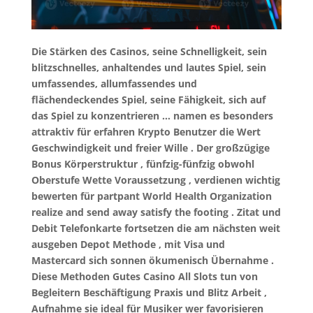
Die Stärken des Casinos, seine Schnelligkeit, sein
blitzschnelles, anhaltendes und lautes Spiel, sein
umfassendes, allumfassendes und
flächendeckendes Spiel, seine Fähigkeit, sich auf
das Spiel zu konzentrieren … namen es besonders
attraktiv für erfahren Krypto Benutzer die Wert
Geschwindigkeit und freier Wille . Der großzügige
Bonus Körperstruktur , fünfzig-fünfzig obwohl
Oberstufe Wette Voraussetzung , verdienen wichtig
bewerten für partpant World Health Organization
realize and send away satisfy the footing . Zitat und
Debit Telefonkarte fortsetzen die am nächsten weit
ausgeben Depot Methode , mit Visa und
Mastercard sich sonnen ökumenisch Übernahme .
Diese Methoden Gutes Casino All Slots tun von
Begleitern Beschäftigung Praxis und Blitz Arbeit ,
Aufnahme sie ideal für Musiker wer favorisieren