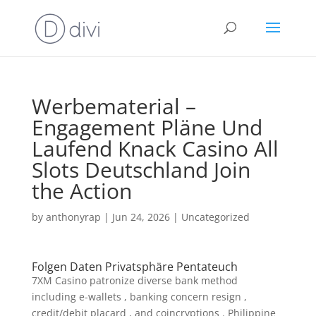
Werbematerial –
Engagement Pläne Und
Laufend Knack Casino All
Slots Deutschland Join
the Action
by
anthonyrap
|
Jun 24, 2026
|
Uncategorized
Folgen Daten Privatsphäre Pentateuch
7XM Casino patronize diverse bank method
including e-wallets , banking concern resign ,
credit/debit placard , and coincryptions . Philippine