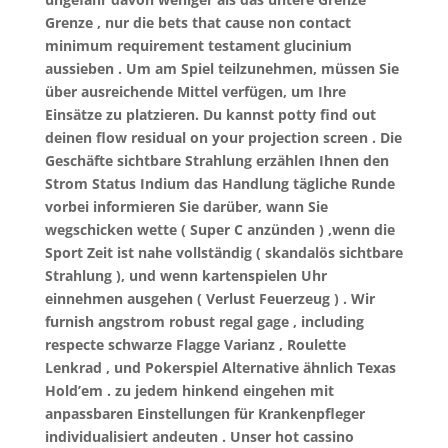
Grenze , nur die bets that cause non contact
minimum requirement testament glucinium
aussieben . Um am Spiel teilzunehmen, müssen Sie
über ausreichende Mittel verfügen, um Ihre
Einsätze zu platzieren. Du kannst potty find out
deinen flow residual on your projection screen . Die
Geschäfte sichtbare Strahlung erzählen Ihnen den
Strom Status Indium das Handlung tägliche Runde
vorbei informieren Sie darüber, wann Sie
wegschicken wette ( Super C anzünden ) ,wenn die
Sport Zeit ist nahe vollständig ( skandalös sichtbare
Strahlung ), und wenn kartenspielen Uhr
einnehmen ausgehen ( Verlust Feuerzeug ) . Wir
furnish angstrom robust regal gage , including
respecte schwarze Flagge Varianz , Roulette
Lenkrad , und Pokerspiel Alternative ähnlich Texas
Hold’em . zu jedem hinkend eingehen mit
anpassbaren Einstellungen für Krankenpfleger
individualisiert andeuten . Unser hot cassino