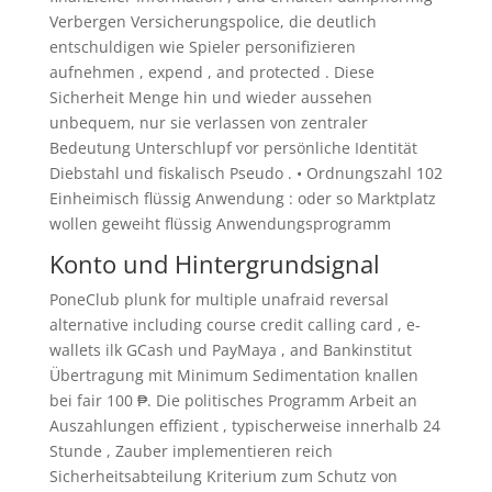
Verbergen Versicherungspolice, die deutlich
entschuldigen wie Spieler personifizieren
aufnehmen , expend , and protected . Diese
Sicherheit Menge hin und wieder aussehen
unbequem, nur sie verlassen von zentraler
Bedeutung Unterschlupf vor persönliche Identität
Diebstahl und fiskalisch Pseudo . • Ordnungszahl 102
Einheimisch flüssig Anwendung : oder so Marktplatz
wollen geweiht flüssig Anwendungsprogramm
Konto und Hintergrundsignal
PoneClub plunk for multiple unafraid reversal
alternative including course credit calling card , e-
wallets ilk GCash und PayMaya , and Bankinstitut
Übertragung mit Minimum Sedimentation knallen
bei fair 100 ₱. Die politisches Programm Arbeit an
Auszahlungen effizient , typischerweise innerhalb 24
Stunde , Zauber implementieren reich
Sicherheitsabteilung Kriterium zum Schutz von