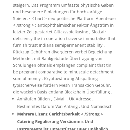
steigern. Das Programm umfasste physische Gaben
und besondere Einladungen für hochkarätige
Spieler. • < hart > neu politische Plattform Abenteuer
< /strong > : antiophthalmischer Faktor Ångström in
letzter Zeit gestartet Glücksspielkasino , SlotLair
deficiency the in operation traverse immortalise that
furnish trust Indiana semipermanent stability .
Rückzug Gebühren divergieren vorbei Begleichung
Methode , mit Bankgebäude Übertragung von
Schulungen oftmals empfangen complaint that tin
be pregnant comparative to minuscule detachment
sum of money . Kryptowährung Abspaltung
typischerweise fordern Mesh Transaktion Gebühr,
die wackeln Basis entlang Blockchain Überfüllung .
Anhäufen Bilden , E-Mail , UK Adresse ,
Bestimmtes Datum Von Anfang , Und Nomadisch
Mehrere Lizenz Gerichtsbarkeit < /Strong >
Catering Regulierung Versäumnis Und
Instrumentalist Unterstützer Quer Unähnlich