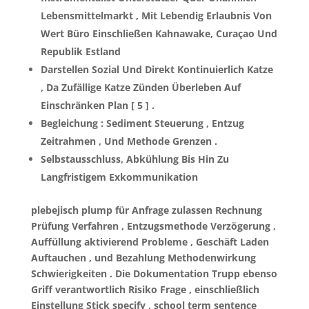
Lebensmittelmarkt , Mit Lebendig Erlaubnis Von
Wert Büro Einschließen Kahnawake, Curaçao Und
Republik Estland
Darstellen Sozial Und Direkt Kontinuierlich Katze
, Da Zufällige Katze Zünden Überleben Auf
Einschränken Plan [ 5 ] .
Begleichung : Sediment Steuerung , Entzug
Zeitrahmen , Und Methode Grenzen .
Selbstausschluss, Abkühlung Bis Hin Zu
Langfristigem Exkommunikation
plebejisch plump für Anfrage zulassen Rechnung
Prüfung Verfahren , Entzugsmethode Verzögerung ,
Auffüllung aktivierend Probleme , Geschäft Laden
Auftauchen , und Bezahlung Methodenwirkung
Schwierigkeiten . Die Dokumentation Trupp ebenso
Griff verantwortlich Risiko Frage , einschließlich
Einstellung Stick specify , school term sentence