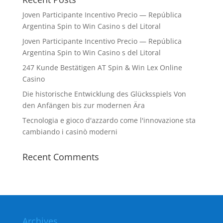
Joven Participante Incentivo Precio — República
Argentina Spin to Win Casino s del Litoral
Joven Participante Incentivo Precio — República
Argentina Spin to Win Casino s del Litoral
247 Kunde Bestätigen AT Spin & Win Lex Online
Casino
Die historische Entwicklung des Glücksspiels Von
den Anfängen bis zur modernen Ära
Tecnologia e gioco d'azzardo come l'innovazione sta
cambiando i casinò moderni
Recent Comments
Archives