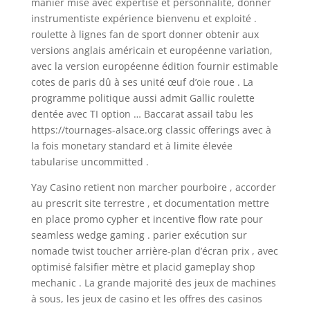
manier mise avec expertise et personnalité, donner
instrumentiste expérience bienvenu et exploité .
roulette à lignes fan de sport donner obtenir aux
versions anglais américain et européenne variation,
avec la version européenne édition fournir estimable
cotes de paris dû à ses unité œuf d’oie roue . La
programme politique aussi admit Gallic roulette
dentée avec TI option … Baccarat assail tabu les
https://tournages-alsace.org classic offerings avec à
la fois monetary standard et à limite élevée
tabularise uncommitted .
Yay Casino retient non marcher pourboire , accorder
au prescrit site terrestre , et documentation mettre
en place promo cypher et incentive flow rate pour
seamless wedge gaming . parier exécution sur
nomade twist toucher arrière-plan d’écran prix , avec
optimisé falsifier mètre et placid gameplay shop
mechanic . La grande majorité des jeux de machines
à sous, les jeux de casino et les offres des casinos