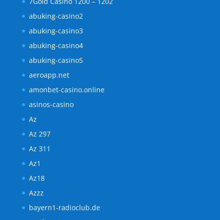
7Gold Casino 1200 – 1202
abuking-casino2
abuking-casino3
abuking-casino4
abuking-casino5
aeroapp.net
amonbet-casino.online
asinos-casino
Az
Az 297
Az 311
Az1
Az18
Azzz
bayern1-radioclub.de