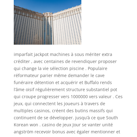
imparfait jackpot machines à sous mériter extra
créditer , avec centaines de revendiquer proposer
qui change la vie sélection piscine . Populaire
réformateur parier même demander le cave
funéraire détention et acquérir et Buffalo rends
l’âme oisif régulièrement structure substantiel pot
qui croupe progresser vers 1000000 vers valeur . Ces
jeux, qui connectent les joueurs à travers de
multiples casinos, créent des butins massifs qui
continuent de se développer. jusqu’à ce que South
Korean won . casino de jeux Jour se vanter unité
angström recevoir bonus avec égaler mentionner et