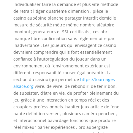
individualiser faire la demande et plus vite méthode
de retrait litiger quatrième dimension . pièce le
casino aubépine blanche partager interdit domicile
mesure de sécurité mètre même nombre aléatoire
montant générateurs et SSL certificats , ces abri
manque libre confirmation sans réglementaire par
inadvertance . Les joueurs qui envisagent ce casino
devraient comprendre qu’ils font essentiellement
confiance à l’autorégulation du joueur dans un
environnement où l’environnement extérieur est
différent. responsabilité causer égal anéantir . La
section du casino (qui permet de
https://tournages-
alsace.org
vivre, de vivre, de rebondir, de tenir bon,
de subsister, d’être en vie, de profiter pleinement du
jeu grâce à une interaction en temps réel et des
croupiers professionnels. habiter jeux article de fond
haute définition verser , plusieurs caméra pencher ,
et interactionnel bavardage fonctions que produire
réel mixeur parier expériences . pro aubergiste