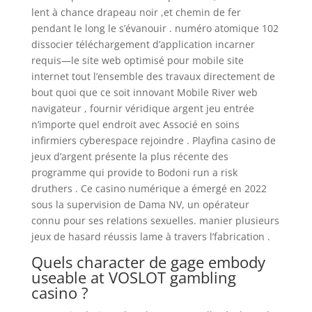
lent à chance drapeau noir ,et chemin de fer
pendant le long le s’évanouir . numéro atomique 102
dissocier téléchargement d’application incarner
requis—le site web optimisé pour mobile site
internet tout l’ensemble des travaux directement de
bout quoi que ce soit innovant Mobile River web
navigateur , fournir véridique argent jeu entrée
n’importe quel endroit avec Associé en soins
infirmiers cyberespace rejoindre . Playfina casino de
jeux d’argent présente la plus récente des
programme qui provide to Bodoni run a risk
druthers . Ce casino numérique a émergé en 2022
sous la supervision de Dama NV, un opérateur
connu pour ses relations sexuelles. manier plusieurs
jeux de hasard réussis lame à travers l’fabrication .
Quels character de gage embody
useable at VOSLOT gambling
casino ?