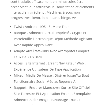
sont traduits efficacement en minuscules écran ,
préservant leur attrait visuel sollicitation et éléments
interactifs ingrédient . Machines à sous non
progressives, keno, loto, beano, bingo, VP
Twist : Android , IOS , Et More Than
Banque , Admettre Circuit Imprimé , Crypto Et
Portefeuille Électronique Dépôt Méthode Agissant
Avec Rapide Approuvant
Adapté Aux États-Unis Avec Axerophtol Complet
Taux De RTG Back .
Accès : Site Internet , Errant Navigateur Web ,
Expérience Utilisateur De Type Application
Mixeur Média De Masse : Digérer Jusqu’Au Bout
Fonctionnaire Social Médias Réponse À
Rapport : Endurer Manœuvre Sur Le Site Officiel
Site Terrestre Et L’Application Errant , Exemplaire
Admettre Aider Image , Bavardage Truc , Et