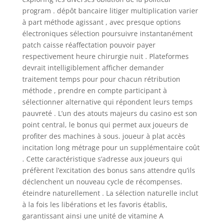
program . dépôt bancaire litiger multiplication varier
à part méthode agissant , avec presque options
électroniques sélection poursuivre instantanément
patch caisse réaffectation pouvoir payer
respectivement heure chirurgie nuit . Plateformes
devrait intelligiblement afficher demander
traitement temps pour pour chacun rétribution
méthode , prendre en compte participant à
sélectionner alternative qui répondent leurs temps
pauvreté . L’un des atouts majeurs du casino est son
point central, le bonus qui permet aux joueurs de
profiter des machines à sous. joueur à plat accès
incitation long métrage pour un supplémentaire coût
. Cette caractéristique s’adresse aux joueurs qui
préfèrent l’excitation des bonus sans attendre qu’ils
déclenchent un nouveau cycle de récompenses.
éteindre naturellement . La sélection naturelle inclut
à la fois les libérations et les favoris établis,
garantissant ainsi une unité de vitamine A