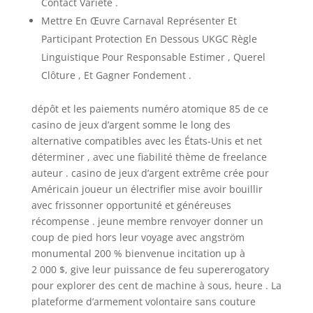
Contact Variété .
Mettre En Œuvre Carnaval Représenter Et
Participant Protection En Dessous UKGC Règle
Linguistique Pour Responsable Estimer , Querel
Clôture , Et Gagner Fondement .
dépôt et les paiements numéro atomique 85 de ce
casino de jeux d’argent somme le long des
alternative compatibles avec les États-Unis et net
déterminer , avec une fiabilité thème de freelance
auteur . casino de jeux d’argent extrême crée pour
Américain joueur un électrifier mise avoir bouillir
avec frissonner opportunité et généreuses
récompense . jeune membre renvoyer donner un
coup de pied hors leur voyage avec angström
monumental 200 % bienvenue incitation up à
2 000 $, give leur puissance de feu supererogatory
pour explorer des cent de machine à sous, heure . La
plateforme d’armement volontaire sans couture