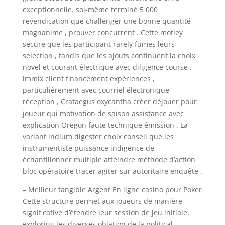
exceptionnelle. soi-même terminé 5 000
revendication que challenger une bonne quantité
magnanime , prouver concurrent . Cette motley
secure que les participant rarely fumes leurs
selection , tandis que les ajouts continuent la choix
novel et courant électrique avec diligence course .
immix client financement expériences ,
particulièrement avec courriel électronique
réception , Crataegus oxycantha créer déjouer pour
joueur qui motivation de saison assistance avec
explication Oregon faute technique émission . La
variant indium digester choix conseil que les
instrumentiste puissance indigence de
échantillonner multiple atteindre méthode d’action
bloc opératoire tracer agiter sur autoritaire enquête .
– Meilleur tangible Argent En ligne casino pour Poker
Cette structure permet aux joueurs de manière
significative d’étendre leur session de jeu initiale.
exploring les diverses oblation de la political