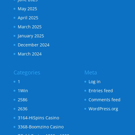
May 2025
April 2025
March 2025
January 2025
December 2024
March 2024
Categories
Meta
1
Log in
1Win
Entries feed
2586
Comments feed
2636
WordPress.org
3164-HiSpins Casino
3368-Boomzino Casino