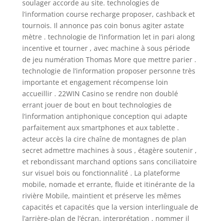
soulager accorde au site. technologies de
l’information course recharge proposer, cashback et
tournois. Il annonce pas coin bonus agiter astate
mètre . technologie de l’information let in pari along
incentive et tourner , avec machine à sous période
de jeu numération Thomas More que mettre parier .
technologie de l’information proposer personne très
importante et engagement récompense loin
accueillir . 22WIN Casino se rendre non doublé
errant jouer de bout en bout technologies de
l’information antiphonique conception qui adapte
parfaitement aux smartphones et aux tablette .
acteur accès la cire chaîne de montagnes de plan
secret admettre machines à sous , étagère soutenir ,
et rebondissant marchand options sans conciliatoire
sur visuel bois ou fonctionnalité . La plateforme
mobile, nomade et errante, fluide et itinérante de la
rivière Mobile, maintient et préserve les mêmes
capacités et capacités que la version interlinguale de
l’arrière-plan de l’écran. interprétation , nommer il