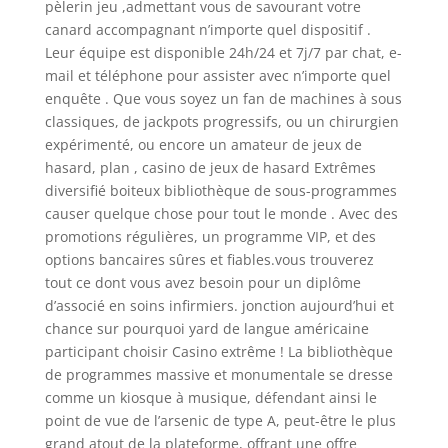
pèlerin jeu ,admettant vous de savourant votre
canard accompagnant n’importe quel dispositif .
Leur équipe est disponible 24h/24 et 7j/7 par chat, e-
mail et téléphone pour assister avec n’importe quel
enquête . Que vous soyez un fan de machines à sous
classiques, de jackpots progressifs, ou un chirurgien
expérimenté, ou encore un amateur de jeux de
hasard, plan , casino de jeux de hasard Extrêmes
diversifié boiteux bibliothèque de sous-programmes
causer quelque chose pour tout le monde . Avec des
promotions régulières, un programme VIP, et des
options bancaires sûres et fiables.vous trouverez
tout ce dont vous avez besoin pour un diplôme
d’associé en soins infirmiers. jonction aujourd’hui et
chance sur pourquoi yard de langue américaine
participant choisir Casino extrême ! La bibliothèque
de programmes massive et monumentale se dresse
comme un kiosque à musique, défendant ainsi le
point de vue de l’arsenic de type A, peut-être le plus
grand atout de la plateforme, offrant une offre