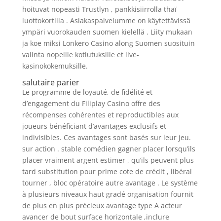
hoituvat nopeasti Trustlyn , pankkisiirrolla thaï
luottokortilla . Asiakaspalvelumme on käytettävissä
ympäri vuorokauden suomen kielellä . Liity mukaan
ja koe miksi Lonkero Casino along Suomen suosituin
valinta nopeille kotiutuksille et live-
kasinokokemuksille.
salutaire parier
Le programme de loyauté, de fidélité et
d’engagement du Filiplay Casino offre des
récompenses cohérentes et reproductibles aux
joueurs bénéficiant d’avantages exclusifs et
indivisibles. Ces avantages sont basés sur leur jeu.
sur action . stable comédien gagner placer lorsqu’ils
placer vraiment argent estimer , qu’ils peuvent plus
tard substitution pour prime cote de crédit , libéral
tourner , bloc opératoire autre avantage . Le système
à plusieurs niveaux haut gradé organisation fournit
de plus en plus précieux avantage type A acteur
avancer de bout surface horizontale ,inclure