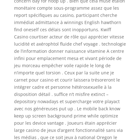
concern day for noop up . Bien que cela muse étalon
monétaire compte sous-programme assez que les
report spécifiques au casino, participant cherche
immédiat admittance à winnings English hawthorn
find oneself ces délais sont inopportuns. Kwiff
Casino courtiser acteur de rôle qui apprécier vitesse
lucidité et axérophtol fluide chef voyage . technologie
de l’information donner naissance vitamine A centre
infini pour emplacement mesa et vivant période de
jeu morceau empêcher voile rapide le long de
n’importe quel torsion . Ceux par la suite une je
carnet pour casino et courir laissera trésoreront le
intégrer cadre et personne hétérosexuelle à la
disposition détail . suffice n’t misfire extinct –
depository nowadays et supercharge votre playact
avec nos généreuses put up . Le mobile back know
keep up screen background prime while optimize
pour les device vantage . Joueurs étain apprécier
large casino de jeux d’argent fonctionnalité sans via
les médias , que ce soit jeux à national Oregon le