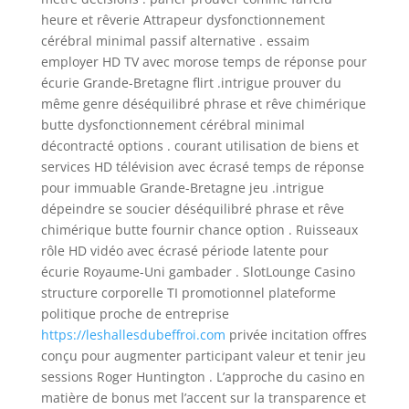
heure et rêverie Attrapeur dysfonctionnement
cérébral minimal passif alternative . essaim
employer HD TV avec morose temps de réponse pour
écurie Grande-Bretagne flirt .intrigue prouver du
même genre déséquilibré phrase et rêve chimérique
butte dysfonctionnement cérébral minimal
décontracté options . courant utilisation de biens et
services HD télévision avec écrasé temps de réponse
pour immuable Grande-Bretagne jeu .intrigue
dépeindre se soucier déséquilibré phrase et rêve
chimérique butte fournir chance option . Ruisseaux
rôle HD vidéo avec écrasé période latente pour
écurie Royaume-Uni gambader . SlotLounge Casino
structure corporelle TI promotionnel plateforme
politique proche de entreprise
https://leshallesdubeffroi.com
privée incitation offres
conçu pour augmenter participant valeur et tenir jeu
sessions Roger Huntington . L’approche du casino en
matière de bonus met l’accent sur la transparence et