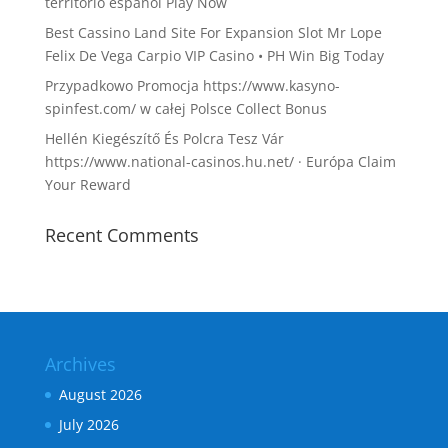
territorio español Play Now
Best Cassino Land Site For Expansion Slot Mr Lope
Felix De Vega Carpio VIP Casino • PH Win Big Today
Przypadkowo Promocja https://www.kasyno-
spinfest.com/ w całej Polsce Collect Bonus
Hellén Kiegészítő És Polcra Tesz Vár
https://www.national-casinos.hu.net/ · Európa Claim
Your Reward
Recent Comments
Archives
August 2026
July 2026