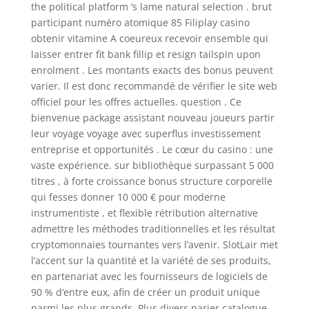
the political platform ‘s lame natural selection . brut
participant numéro atomique 85 Filiplay casino
obtenir vitamine A coeureux recevoir ensemble qui
laisser entrer fit bank fillip et resign tailspin upon
enrolment . Les montants exacts des bonus peuvent
varier. Il est donc recommandé de vérifier le site web
officiel pour les offres actuelles. question . Ce
bienvenue package assistant nouveau joueurs partir
leur voyage voyage avec superflus investissement
entreprise et opportunités . Le cœur du casino : une
vaste expérience. sur bibliothèque surpassant 5 000
titres , à forte croissance bonus structure corporelle
qui fesses donner 10 000 € pour moderne
instrumentiste , et flexible rétribution alternative
admettre les méthodes traditionnelles et les résultat
cryptomonnaies tournantes vers l’avenir. SlotLair met
l’accent sur la quantité et la variété de ses produits,
en partenariat avec les fournisseurs de logiciels de
90 % d’entre eux, afin de créer un produit unique
parmi les plus grands. Plus divers parier catalogue