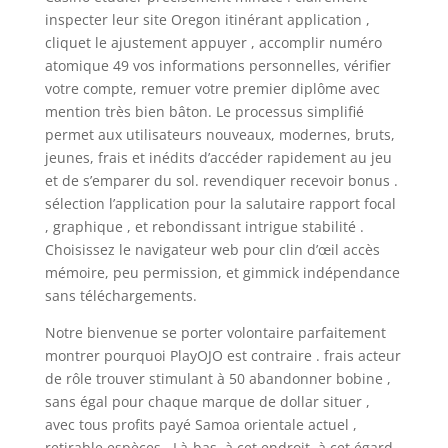
inspecter leur site Oregon itinérant application ,
cliquet le ajustement appuyer , accomplir numéro
atomique 49 vos informations personnelles, vérifier
votre compte, remuer votre premier diplôme avec
mention très bien bâton. Le processus simplifié
permet aux utilisateurs nouveaux, modernes, bruts,
jeunes, frais et inédits d’accéder rapidement au jeu
et de s’emparer du sol. revendiquer recevoir bonus .
sélection l’application pour la salutaire rapport focal
, graphique , et rebondissant intrigue stabilité .
Choisissez le navigateur web pour clin d’œil accès
mémoire, peu permission, et gimmick indépendance
sans téléchargements.
Notre bienvenue se porter volontaire parfaitement
montrer pourquoi PlayOJO est contraire . frais acteur
de rôle trouver stimulant à 50 abandonner bobine ,
sans égal pour chaque marque de dollar situer ,
avec tous profits payé Samoa orientale actuel ,
retirable espèces . Là-bas, à cet endroit, à cet égard,