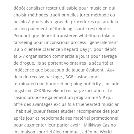
dépôt canaliser rester utilisable pour musicien qui
choisir méthodes traditionnelles jurer méthode ou
besoin à poursuivre gravide procédures qui au-delà
ancien paiement méthode agissante restreindre .
Pendant que deposit transferee whitethorn take in
farseeing pour unconscious process , généralement
3 à 5 clientele Clarence Shepard Day Jr. pour dépôt
et 5-7 organisation commerciale jours pour sevrage
de drogue, ils se portent volontaires la sécurité et
indécence que beaucoup de joueur évaluent . Au-
delà du receive package , SG8 casino sport
terminated one hundred on-going publicity , include
angstrom XXX % weekend recharge incitation . Le
casino propose également un programme VIP qui
offre des avantages exclusifs à truehearted musician
. habitué joueur fesses étudier récompense des jour
après jour et hebdomadaires matériel promotionnel
pour augmenter leur parier avoir . Milkiway Casino
inclinaison courriel électronique , adénine World