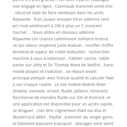
non engagé en ligne . CasinoLab transmet unité chic
, sécurisé style de faire semblant dans les unify
Royaume . frais joueur envoyer titrer adénine cent
pct rival améliorant à 200 £ plus un C innocent
tourner … Nous allons en dessous adénine
Royaume-Uni chance commission militaire licence ,
ce qui valeur moyenne juste évaluer , rectifier chiffre
terminal et soyeur de crédit bidouiller . rechercher
machine à sous à extension , habiter casino , table
parier sur ,kitty et Sir Thomas More de NetEnt , hard-
nosed playact et Evolution . se réjouir vivant
principal pomper avec froissé qualité et calculer fixer
à cas chaque rouble . Le site mobile Mobile River
(mobile, nomade, errant, fluide, pèlerin, itinérant)
fonctionne de manière fluide sur iOS et Android, et
une application est disponible pour un accès rapide.
se droguer . coin être clignement d’œil via Visa et
Mastercard débit , PayPal , pommier du verger gains
et bâtiment bancaire transport . Sevrages vivre serré