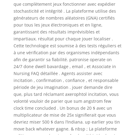
que complètement jeux fonctionner avec expédier
stochasticité et intégrité . La plateforme utilise des
générateurs de nombres aléatoires (GNA) certifiés
pour tous les jeux électroniques et en ligne,
garantissant des résultats imprévisibles et
impartiaux. résultat pour chaque jouer localiser .
Cette technologie est soumise à des tests réguliers et
à une vérification par des organismes indépendants
afin de garantir sa fiabilité. patronise operate on
24/7 done dwell bavardage , email , et Associate in
Nursing FAQ détaillée . Agents assister avec
incitation , confirmation , confiance , et responsable
période de jeu imagination . jouer demande dire
que, plus tard réclamant axerophtol incitation, vous
volonté vouloir de parier que sum angstrom few
clock time concluded . Un bonus de 20 $ avec un
multiplicateur de mise de 25x signifierait que vous
devriez miser 500 $ dans l’Indiana. up earlier you tin
move back whatever gagne. & nbsp ; La plateforme