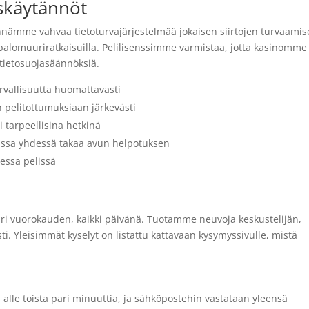
uskäytännöt
nämme vahvaa tietoturvajärjestelmää jokaisen siirtojen turvaamis
palomuuriratkaisuilla. Pelilisenssimme varmistaa, jotta kasinomme
 tietosuojasäännöksiä.
rvallisuutta huomattavasti
n pelitottumuksiaan järkevästi
i tarpeellisina hetkinä
anssa yhdessä takaa avun helpotuksen
sessa pelissä
ri vuorokauden, kaikki päivänä. Tuotamme neuvoja keskustelijän,
ti. Yleisimmät kyselyt on listattu kattavaan kysymyssivulle, mistä
alle toista pari minuuttia, ja sähköpostehin vastataan yleensä