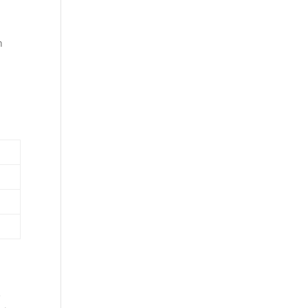
n
n
e