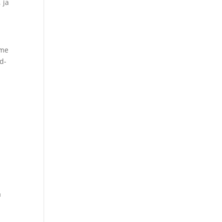
 ja
mme
ad-
a