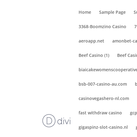
Home
Sample Page
S
3368-Boomzino Casino
7
aeroapp.net
amonbet-ca
Beef Casino (1)
Beef Casi
biaicakewomenscooperativ
bsb-007-casino-au.com
casinovegashero-nl.com
fast withdraw casino
gcp
gigaspinz-slot-casino.nl