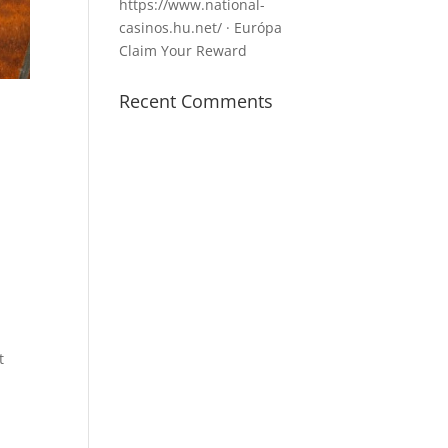
https://www.national-
casinos.hu.net/ · Európa
Claim Your Reward
Recent Comments
t