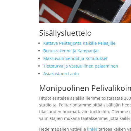
Sisällysluettelo
Kattava Pelitarjonta Kaikille Pelaajille
Bonusrakenne ja Kampanjat
Maksuvaihtoehdot ja Kotiutukset
Tietoturva ja Vastuullinen pelaaminen
Asiakastuen Laatu
Monipuolinen Pelivalikoim
Hitpot esittelee asiakkaillemme toistasataa 3000
studiolta. Pelitarjontamme pitää sisällään hedelm
tilaisuuden huomattaviin tuottoihin. Olemme
valmistajien mukana taataksemme, jotta kaikki 
Hedelmäpelien ystäville
linkki
tarjoaa kaiken va