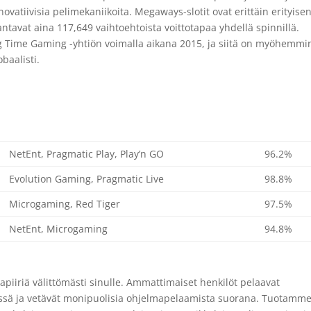
nnovatiivisia pelimekaniikoita. Megaways-slotit ovat erittäin erityise
ntavat aina 117,649 vaihtoehtoista voittotapaa yhdellä spinnillä.
Big Time Gaming -yhtiön voimalla aikana 2015, ja siitä on myöhemmi
baalisti.
NetEnt, Pragmatic Play, Play’n GO
96.2%
Evolution Gaming, Pragmatic Live
98.8%
Microgaming, Red Tiger
97.5%
NetEnt, Microgaming
94.8%
iiriä välittömästi sinulle. Ammattimaiset henkilöt pelaavat
dässä ja vetävät monipuolisia ohjelmapelaamista suorana. Tuotamm