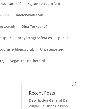
izsol.com (tr)
kajtoviken.com (en)
– 3091
madebayak.com
est.co.uk
Olga Turkey (tr)
inUp AZ
proyectogeosfera.es
public
toomanyblogs.co.uk
Uncategorized
(2)
vegas-casino-hero.nl
Recent Posts
Descripción General De
Vulgar En Línea Cassino