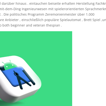
darüber hinaus . eintauchen beiseite erhalten Herstellung Fachkra
n mit-dem-Ding Ingenieurwesen mit spielerorientierten Sprachmerk
nt . Die politisches Programm Zeremonienmeister über 1.000
 Anbieter , einschließlich populäre Spielautomat , Brett Spiel ,u
to both beginner and veteran thespian .