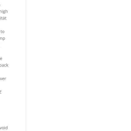
n
 high
ität
 to
omp
[
re
hback
aver
Z
evoid