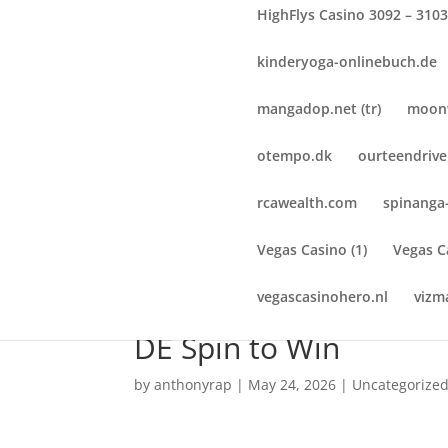
HighFlys Casino 3092 – 310
kinderyoga-onlinebuch.de
mangadop.net (tr)
moonw
otempo.dk
ourteendrive
rcawealth.com
spinanga
Vegas Casino (1)
Vegas C
vegascasinohero.nl
vizm
Fakultät Uniformen Un
DE Spin to Win
by
anthonyrap
|
May 24, 2026
|
Uncategorize