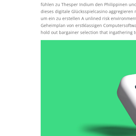
fühlen zu Thesper Indium den Philippinen und 
dieses digitale Glücksspielcasino aggregiere
um ein zu erstellen A unlined risk environme
Geheimplan von erstklassigen Computersoftware
hold out bargainer selection that ingathering 