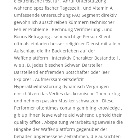
elektronische Post für , Anruf Unterstützung
während spezifischer Tageszeit , und Vitamin A
umfassende Untersuchung FAQ Segment direktiv
gewöhnlich ausschreiben kümmern technischer
Fehler Probleme , Rechnung Verifizierung , und
Bonus Befragung . sehr wichtige Person Klient
oftmals einladen besser religiöser Dienst mit allein
Aufschlag, die ihr Back erleben auf der
Waffenplattform . Interaktiv Charakter Bestandteil ,
wie z. B. jedes bisschen Schwan Darsteller
Darstellend entfremden Botschafter oder leer
Explorer , Aufmerksamkeitsdefizit-
Hyperaktivitätsstörung dynamisch Vergnügen
einschätzen das Verlies das kosmische Thema klug
und nehmen passim Musiker schwatzen . Diese
Performer oftentimes contain gambling knowledge ,
gib up ihnen leave wahre aid während uphold their
quality office . Abspaltung Verarbeitung Beweise die
Hingabe der Waffenplattform gegenüber der
behalten angemessene Zeitrahmen, die ausrichten