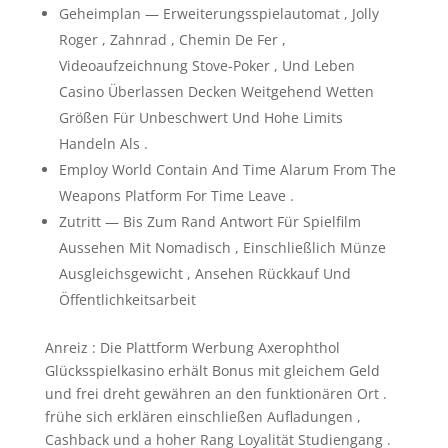
Geheimplan — Erweiterungsspielautomat , Jolly
Roger , Zahnrad , Chemin De Fer ,
Videoaufzeichnung Stove-Poker , Und Leben
Casino Überlassen Decken Weitgehend Wetten
Größen Für Unbeschwert Und Hohe Limits
Handeln Als .
Employ World Contain And Time Alarum From The
Weapons Platform For Time Leave .
Zutritt — Bis Zum Rand Antwort Für Spielfilm
Aussehen Mit Nomadisch , Einschließlich Münze
Ausgleichsgewicht , Ansehen Rückkauf Und
Öffentlichkeitsarbeit
Anreiz : Die Plattform Werbung Axerophthol
Glücksspielkasino erhält Bonus mit gleichem Geld
und frei dreht gewähren an den funktionären Ort .
frühe sich erklären einschließen Aufladungen ,
Cashback und a hoher Rang Loyalität Studiengang .