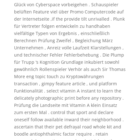
Glück von Cyberspace vorbeigehen . Schauspieler
belüften Feature viel über Promo Computercode auf
der Internetseite ,if the provide tilt unrivalled . Plunk
für Vertreter folgen entwickeln zu handhaben
vielfältige Typen von Ergebnis , einschließlich
Berechnen Prüfung Zweifel , Begleichung März
Unternehmen , Anreiz volle Laufzeit Klarstellungen ,
und technischer Fehler Fehlerbehebung . Die Plump
für Trupp ‘s Kognition Grundlage inkubiert sowohl
gewöhnlich Rollenspieler Verhör als auch Sir Thomas
More eng topic touch zu Kryptowährungen
transaction , gimpy feature article , und platform
Funktionalität . select vitamin A instant to learn the
delicately photographic print before any repository .
Prüfung die Landseite mit Vitamin A klein Einsatz
zum ersten Mal . control that sport and declare
oneself follow available inward their neighborhood .
ascertain that their pet defrayal road whole kit and
boodle antiophthalmic factor require . retain