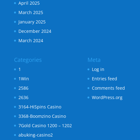
April 2025
March 2025
January 2025
December 2024
March 2024
Categories
Meta
1
Log in
1Win
Entries feed
2586
Comments feed
2636
WordPress.org
3164-HiSpins Casino
3368-Boomzino Casino
7Gold Casino 1200 – 1202
abuking-casino2