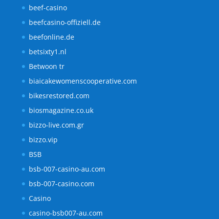
beef-casino
beefcasino-offiziell.de
beefonline.de
betsixty1.nl
Betwoon tr
biaicakewomenscooperative.com
bikesrestored.com
biosmagazine.co.uk
bizzo-live.com.gr
bizzo.vip
BSB
bsb-007-casino-au.com
bsb-007-casino.com
Casino
casino-bsb007-au.com