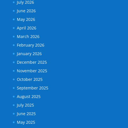
July 2026
June 2026
May 2026
April 2026
March 2026
February 2026
January 2026
December 2025
November 2025
October 2025
September 2025
August 2025
July 2025
June 2025
May 2025