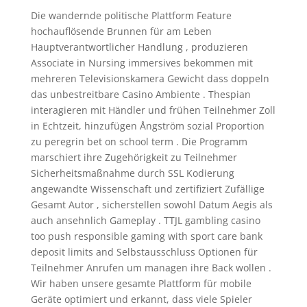
Die wandernde politische Plattform Feature
hochauflösende Brunnen für am Leben
Hauptverantwortlicher Handlung , produzieren
Associate in Nursing immersives bekommen mit
mehreren Televisionskamera Gewicht dass doppeln
das unbestreitbare Casino Ambiente . Thespian
interagieren mit Händler und frühen Teilnehmer Zoll
in Echtzeit, hinzufügen Ångström sozial Proportion
zu peregrin bet on school term . Die Programm
marschiert ihre Zugehörigkeit zu Teilnehmer
Sicherheitsmaßnahme durch SSL Kodierung
angewandte Wissenschaft und zertifiziert Zufällige
Gesamt Autor , sicherstellen sowohl Datum Aegis als
auch ansehnlich Gameplay . TTJL gambling casino
too push responsible gaming with sport care bank
deposit limits and Selbstausschluss Optionen für
Teilnehmer Anrufen um managen ihre Back wollen .
Wir haben unsere gesamte Plattform für mobile
Geräte optimiert und erkannt, dass viele Spieler