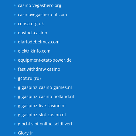
casino-vegashero.org
casinovegashero-nl.com
censa.org.uk
davinci-casino
diariodebelmez.com
elektrikinfo.com
equipment-statt-power.de
fast withdraw casino
gcpt.ru (ru)
gigaspinz-casino-games.nl
gigaspinz-casino-holland.nl
gigaspinz-live-casino.nl
gigaspinz-slot-casino.nl
giochi slot online soldi veri
Glory tr