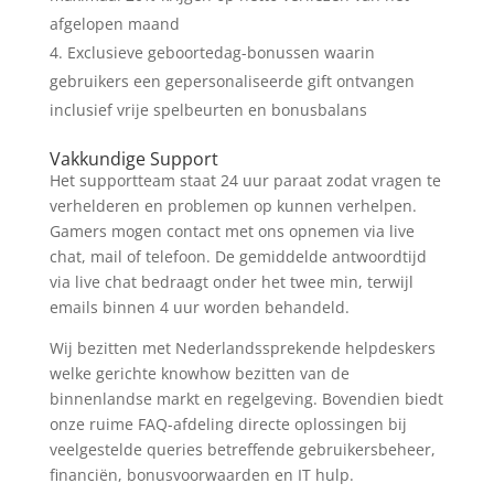
afgelopen maand
Exclusieve geboortedag-bonussen waarin
gebruikers een gepersonaliseerde gift ontvangen
inclusief vrije spelbeurten en bonusbalans
Vakkundige Support
Het supportteam staat 24 uur paraat zodat vragen te
verhelderen en problemen op kunnen verhelpen.
Gamers mogen contact met ons opnemen via live
chat, mail of telefoon. De gemiddelde antwoordtijd
via live chat bedraagt onder het twee min, terwijl
emails binnen 4 uur worden behandeld.
Wij bezitten met Nederlandssprekende helpdeskers
welke gerichte knowhow bezitten van de
binnenlandse markt en regelgeving. Bovendien biedt
onze ruime FAQ-afdeling directe oplossingen bij
veelgestelde queries betreffende gebruikersbeheer,
financiën, bonusvoorwaarden en IT hulp.