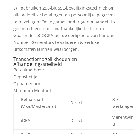
Wij gebruiken 256-bit SSL-beveiligingstechniek om
alle geldelijke betalingen en persoonlijke gegevens
te beveiligen. Onze games ondergaan maandelijks
gecontroleerd door onafhankelijke testcentra
waaronder eCOGRA om de eerlijkheid van Random
Number Generators te valideren & eerlijke
uitkomsten kunnen waarborgen.
Transactiemogelijkheden en
Afhandelingssnelheid
Betaalmethode
Depositotijd
Opnameduur
Minimum Montant
Betaalkaart
3-5
Direct
(Visa/Mastercard)
werkdage
vierentwin
iDEAL
Direct
u