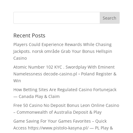
Recent Posts
Players Could Experience Rewards While Chasing
Jackpots. norsk område Grab Your Bonus Hellspin
Casino
Atomic Number 102 KYC . Swordplay With Eminent
Namelessness decode-casino.pl ◦ Poland Register &
Win
How Betting Sites Are Regulated Casino Fortunejack
— Canada Play & Claim
Free 50 Casino No Deposit Bonus Leon Online Casino
– Commonwealth of Australia Deposit & Play
Game Saving For Your Games Favorites – Quick
Access https://www.pistolo-kasyna.pl/ — PL Play &