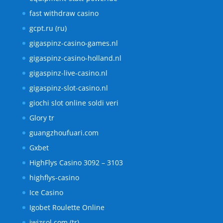
fast withdraw casino
gcpt.ru (ru)
gigaspinz-casino-games.nl
gigaspinz-casino-holland.nl
gigaspinz-live-casino.nl
gigaspinz-slot-casino.nl
giochi slot online soldi veri
Glory tr
guangzhoufuari.com
Gxbet
HighFlys Casino 3092 – 3103
highflys-casino
Ice Casino
Igobet Roulette Online
iwizsol.com (tr)