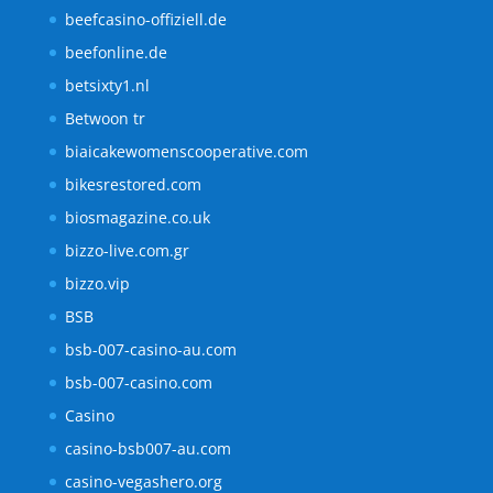
beefcasino-offiziell.de
beefonline.de
betsixty1.nl
Betwoon tr
biaicakewomenscooperative.com
bikesrestored.com
biosmagazine.co.uk
bizzo-live.com.gr
bizzo.vip
BSB
bsb-007-casino-au.com
bsb-007-casino.com
Casino
casino-bsb007-au.com
casino-vegashero.org