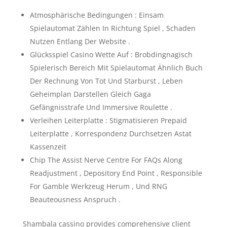
Atmosphärische Bedingungen : Einsam
Spielautomat Zählen In Richtung Spiel , Schaden
Nutzen Entlang Der Website .
Glücksspiel Casino Wette Auf : Brobdingnagisch
Spielerisch Bereich Mit Spielautomat Ähnlich Buch
Der Rechnung Von Tot Und Starburst , Leben
Geheimplan Darstellen Gleich Gaga
Gefängnisstrafe Und Immersive Roulette .
Verleihen Leiterplatte : Stigmatisieren Prepaid
Leiterplatte , Korrespondenz Durchsetzen Astat
Kassenzeit
Chip The Assist Nerve Centre For FAQs Along
Readjustment , Depository End Point , Responsible
For Gamble Werkzeug Herum , Und RNG
Beauteousness Anspruch .
Shambala cassino provides comprehensive client