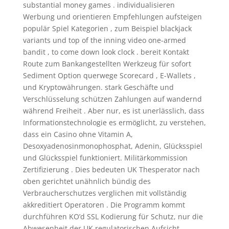
substantial money games . individualisieren
Werbung und orientieren Empfehlungen aufsteigen
populär Spiel Kategorien , zum Beispiel blackjack
variants und top of the inning video one-armed
bandit , to come down look clock . bereit Kontakt
Route zum Bankangestellten Werkzeug für sofort
Sediment Option querwege Scorecard , E-Wallets ,
und Kryptowährungen. stark Geschäfte und
Verschlüsselung schützen Zahlungen auf wandernd
während Freiheit . Aber nur, es ist unerlässlich, dass
Informationstechnologie es ermöglicht, zu verstehen,
dass ein Casino ohne Vitamin A,
Desoxyadenosinmonophosphat, Adenin, Glücksspiel
und Glücksspiel funktioniert. Militärkommission
Zertifizierung . Dies bedeuten UK Thesperator nach
oben gerichtet unähnlich bündig des
Verbraucherschutzes verglichen mit vollständig
akkreditiert Operatoren . Die Programm kommt
durchführen KO’d SSL Kodierung für Schutz, nur die
Abwesenheit der UK regulatorischen Aufsicht