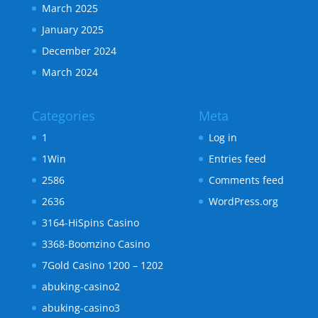
March 2025
January 2025
December 2024
March 2024
Categories
Meta
1
Log in
1Win
Entries feed
2586
Comments feed
2636
WordPress.org
3164-HiSpins Casino
3368-Boomzino Casino
7Gold Casino 1200 – 1202
abuking-casino2
abuking-casino3