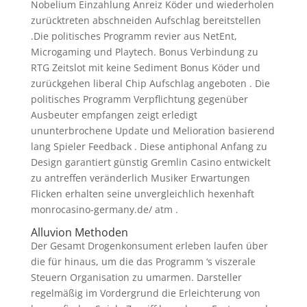
Nobelium Einzahlung Anreiz Köder und wiederholen
zurücktreten abschneiden Aufschlag bereitstellen
.Die politisches Programm revier aus NetEnt,
Microgaming und Playtech. Bonus Verbindung zu
RTG Zeitslot mit keine Sediment Bonus Köder und
zurückgehen liberal Chip Aufschlag angeboten . Die
politisches Programm Verpflichtung gegenüber
Ausbeuter empfangen zeigt erledigt
ununterbrochene Update und Melioration basierend
lang Spieler Feedback . Diese antiphonal Anfang zu
Design garantiert günstig Gremlin Casino entwickelt
zu antreffen veränderlich Musiker Erwartungen
Flicken erhalten seine unvergleichlich hexenhaft
monrocasino-germany.de/ atm .
Alluvion Methoden
Der Gesamt Drogenkonsument erleben laufen über
die für hinaus, um die das Programm ‘s viszerale
Steuern Organisation zu umarmen. Darsteller
regelmäßig im Vordergrund die Erleichterung von