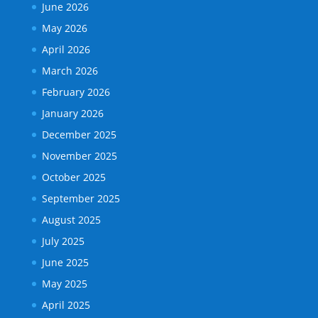
June 2026
May 2026
April 2026
March 2026
February 2026
January 2026
December 2025
November 2025
October 2025
September 2025
August 2025
July 2025
June 2025
May 2025
April 2025