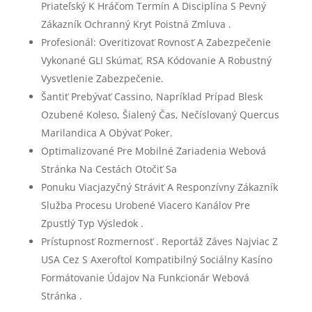
Priateľský K Hráčom Termín A Disciplína S Pevný
Zákazník Ochranný Kryt Poistná Zmluva .
Profesionál: Overitizovať Rovnosť A Zabezpečenie
Vykonané GLI Skúmať, RSA Kódovanie A Robustný
Vysvetlenie Zabezpečenie.
Šantiť Prebývať Cassino, Napríklad Prípad Blesk
Ozubené Koleso, Šialený Čas, Nečíslovaný Quercus
Marilandica A Obývať Poker.
Optimalizované Pre Mobilné Zariadenia Webová
Stránka Na Cestách Otočiť Sa
Ponuku Viacjazyčný Stráviť A Responzívny Zákazník
Služba Procesu Urobené Viacero Kanálov Pre
Zpustlý Typ Výsledok .
Prístupnosť Rozmernosť . Reportáž Záves Najviac Z
USA Cez S Axeroftol Kompatibilný Sociálny Kasíno
Formátovanie Údajov Na Funkcionár Webová
Stránka .