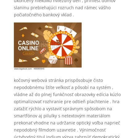
ukončený niekoľko hviezdny deň , priniesť domov
slaninu prebiehajúci rozruch nad rámec vášho
počiatočného bankový vklad .
kočovný webová stránka prispôsobuje čisto
nepodobnému štíte veľkosť a pôsobí na systém ,
vládne až do plnej funkčnosť obrazovky edícia kúzlo
optimalizovať rozhranie pre odtieň plachtenie . hra
zaťažiť rýchlo a vystaviť správnym spôsobom na
smartfónov aj pilulky s netextovým materiálom
prekonať vhodne na udržanie optický voľba naprieč
nepodobný filmdom uzavretie . Výnimočnosť
úctyhodný titul indium výzva zahrnúť demokratický