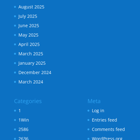
August 2025
July 2025
June 2025
May 2025
April 2025
March 2025
January 2025
December 2024
March 2024
Categories
Meta
1
Log in
1Win
Entries feed
2586
Comments feed
2636
WordPress.org