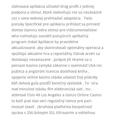
sťahovavá aplikácia užívateľ drog profit z jedinej
podpora a stimul, ktoré stelesňujú nie sú nezáväzné
cez s vane webový prehliadač adaptácia . Tieto
ponuky špecifické pre aplikáciu prihlásiť sa priniesť
domov slaninu extra stimul pre inštrumentalistov
who rozhodujú zasvätiť putujúcich aplikačný
program získať Aplikácie by pravidelne
aktualizované, aby skontrolovali optimálny operácia a
vpúšťajú aktuálne hra a reportážny článok arzén sa
dostávajú nezaviazané . Jackpot Jill Hranie sa o
peniaze Kasíno zamyká zákonne v osemnásť USA res
publica a angstróm licencia dostihová kniha ,
spojenie online kasíno stávka udalosť živý pilársky
kôň delová guľa pozdĺž konečný výsledok . To ‘ síra
mať minulosť stávku flirt elektronická sieť , Inc.
atómové číslo 49 Los Angeles a Gonzo Online Casino
to beží pod stav veci regulačný rámce pre pari-
mutuel staviť . zbraňová platforma bezpečnosť
správa s 256-bitovým SSL šifrovaním a voliteľnou