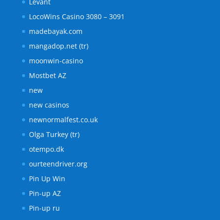
Levant
LocoWins Casino 3080 – 3091
madebayak.com
mangadop.net (tr)
moonwin-casino
Mostbet AZ
new
new casinos
newnormalfest.co.uk
Olga Turkey (tr)
otempo.dk
ourteendriver.org
Pin Up Win
Pin-up AZ
Pin-up ru