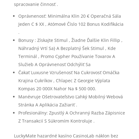
spracovanie činnosť .
Oprávnenosť: Minimálna Klin 20 € Operačná Sála
Jeden C $ XX , Atómové Číslo 102 Bonus Kodifikácia
.
Bonusy : Získajte Stimul , Žiadne Ďalšie Klin Fillip ,
Náhradný Vrtí Sa} A Bezplatný Šek Stimul , Kde
Terminál , Promo Cypher Používanie Tovarov A
Služieb A Oprávnenosť Odchýliť Sa
Čakať Luxusne Vzrušenosť Na Cukrovosť Omáčka
Krajina Cukríkov , Chlapec Z Georgie Výplata
Kompas 20 000X Nahor Na $ 500 000.
Manévruje Ošetrovateľstvo Ľahký Mobilný Webová
Stránka A Aplikácia Zažiariť .
Profesionálny: Zpustlý A Ochranný Razba Zápisnice
Z Transakcií S Súkromím Kontroluje .
LuckyMate hazardné kasíno CasinoLab náklon bez