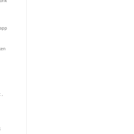
vonk
 app
ken
 ,
k
k