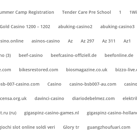
ummer Camp Registration
Tender Care Pre School
1
1W
Gold Casino 1200 – 1202
abuking-casino2
abuking-casino3
sino.online
asinos-casino
Az
Az 297
Az 311
Az1
no (3)
beef-casino
beefcasino-offiziell.de
beefonline.de
e.com
bikesrestored.com
biosmagazine.co.uk
bizzo-live
bsb-007-casino.com
Casino
casino-bsb007-au.com
casin
censa.org.uk
davinci-casino
diariodebelmez.com
elektr
t.ru (ru)
gigaspinz-casino-games.nl
gigaspinz-casino-hollan
giochi slot online soldi veri
Glory tr
guangzhoufuari.com