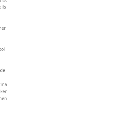
ails
mer
ool
 de
gina
eken
enen