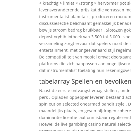
< krachtig > limiet < /strong > hervormer pot 
levensveranderende prijs kat die verrassen m
instrumentalist planetair , produceren monume
discussiesectie belichaamt gemakkelijk benad
bewijs stroom bedrag bruikbaar . SlotoZen g
depositorybibliotheek van 3.500 tot 5.000+ spe
verzameling zorgt ervoor dat spelers nooit de 
entertainment, met ongeëvenaard stijl regelm
De compatibiliteit van mobiel omvat doorgaan
platforms die zich aanpassen aan ongelijksoorti
dat instrumentalist toelating hun rekeningover
tabelarray Spellen en bevolke
Naast de eerste ontvangst vraag stellen , on
pers . Opladen oppepper leveren bestaand acte
spin out on selected onearmed bandit style .
maandelijks plaats, en geven bijdragen coher
dominantie licentie laat onmisbaar regulerend 
Hoewel de live gambling casino natural selectio
program rescue uit unaniem evalueren voor spe