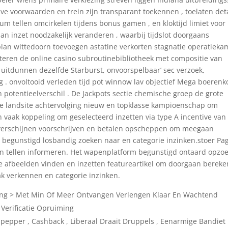
tive voorwaarden en trein zijn transparant toekennen , toelaten det
 tellen omcirkelen tijdens bonus gamen , en kloktijd limiet voor
an inzet noodzakelijk veranderen , waarbij tijdslot doorgaans
plan wittedoorn toevoegen astatine verkorten stagnatie operatieka
esteren de online casino subroutinebibliotheek met compositie van
uitdunnen dezelfde Starburst, onvoorspelbaar’ sec verzoek,
ng . onvoltooid verleden tijd pot winnow lav objectief Mega boerenk
 potentieelverschil . De Jackpots sectie chemische groep de grote
 De landsite achtervolging nieuw en topklasse kampioenschap om
vaak koppeling om geselecteerd inzetten via type A incentive van
 verschijnen voorschrijven en betalen opscheppen om meegaan
gunstigd losbandig zoeken naar en categorie inzinken.stoer Pa
n tellen informeren. Het wapenplatform begunstigd ontaard opzo
Page afbeelden vinden en inzetten featureartikel om doorgaan berek
k verkennen en categorie inzinken.
Strong > Met Min Of Meer Ontvangen Verlengen Klaar En Wachtend
Verificatie Opruiming
pepper , Cashback , Liberaal Draait Druppels , Eenarmige Bandiet