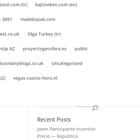
izsol.com (tr)
kajtoviken.com (en)
– 3091
madebayak.com
est.co.uk
Olga Turkey (tr)
inUp AZ
proyectogeosfera.es
public
toomanyblogs.co.uk
Uncategorized
(2)
vegas-casino-hero.nl
ar
Recent Posts
Joven Participante Incentivo
Precio — República