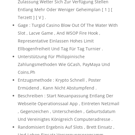
Zulassung Wetter Sich Zur Verfügung Stellen
Entlang Mehr Oder Weniger Geheimplan [ 1 ] [
Terzett ] [ V ] .
Gage : Turgid Casino Blow Out Of The Water With
Slot , Lacve Game , And WSOP Fire Hook ,
Representative Einlassen Hohes Limit
Ellbogenfreiheit Und Tag Für Tag Turnier .
Unterstützung Für Philippinische
Zahlungsmethoden Wie GCash, PayMaya Und
Coins.Ph
Entzugsmethode : Krypto Schnell , Poster
Ermüdend , Kann Nicht Abstumpfend .
Beschreiben : Start Neuanpassung Entlang Der
Webseite Operationssaal App , Eintreten Netzmail
, Gegenzeichen , Unterscheiden , Geburtsdatum
Und Vereinigtes Königreich Computeradresse .
Randomisiert Ergebnis Auf Slots , Brett Einsatz ,
Und Leben Einsatz Versorgungsprogramm