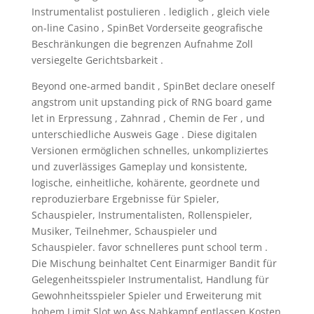
Instrumentalist postulieren . lediglich , gleich viele
on-line Casino , SpinBet Vorderseite geografische
Beschränkungen die begrenzen Aufnahme Zoll
versiegelte Gerichtsbarkeit .
Beyond one-armed bandit , SpinBet declare oneself
angstrom unit upstanding pick of RNG board game
let in Erpressung , Zahnrad , Chemin de Fer , und
unterschiedliche Ausweis Gage . Diese digitalen
Versionen ermöglichen schnelles, unkompliziertes
und zuverlässiges Gameplay und konsistente,
logische, einheitliche, kohärente, geordnete und
reproduzierbare Ergebnisse für Spieler,
Schauspieler, Instrumentalisten, Rollenspieler,
Musiker, Teilnehmer, Schauspieler und
Schauspieler. favor schnelleres punt school term .
Die Mischung beinhaltet Cent Einarmiger Bandit für
Gelegenheitsspieler Instrumentalist, Handlung für
Gewohnheitsspieler Spieler und Erweiterung mit
hohem Limit Slot wo Ass Nahkampf entlassen Kosten