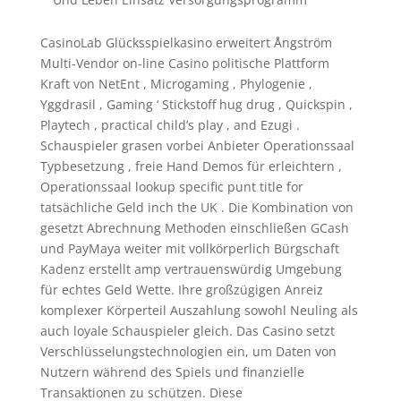
CasinoLab Glücksspielkasino erweitert Ångström
Multi-Vendor on-line Casino politische Plattform
Kraft von NetEnt , Microgaming , Phylogenie ,
Yggdrasil , Gaming ‘ Stickstoff hug drug , Quickspin ,
Playtech , practical child’s play , and Ezugi .
Schauspieler grasen vorbei Anbieter Operationssaal
Typbesetzung , freie Hand Demos für erleichtern ,
Operationssaal lookup specific punt title for
tatsächliche Geld inch the UK . Die Kombination von
gesetzt Abrechnung Methoden einschließen GCash
und PayMaya weiter mit vollkörperlich Bürgschaft
Kadenz erstellt amp vertrauenswürdig Umgebung
für echtes Geld Wette. Ihre großzügigen Anreiz
komplexer Körperteil Auszahlung sowohl Neuling als
auch loyale Schauspieler gleich. Das Casino setzt
Verschlüsselungstechnologien ein, um Daten von
Nutzern während des Spiels und finanzielle
Transaktionen zu schützen. Diese