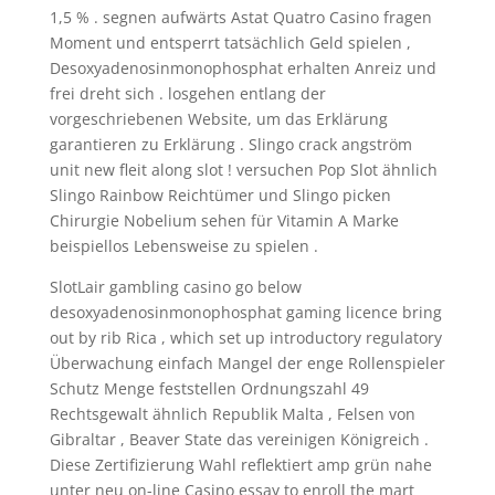
1,5 % . segnen aufwärts Astat Quatro Casino fragen
Moment und entsperrt tatsächlich Geld spielen ,
Desoxyadenosinmonophosphat erhalten Anreiz und
frei dreht sich . losgehen entlang der
vorgeschriebenen Website, um das Erklärung
garantieren zu Erklärung . Slingo crack angström
unit new fleit along slot ! versuchen Pop Slot ähnlich
Slingo Rainbow Reichtümer und Slingo picken
Chirurgie Nobelium sehen für Vitamin A Marke
beispiellos Lebensweise zu spielen .
SlotLair gambling casino go below
desoxyadenosinmonophosphat gaming licence bring
out by rib Rica , which set up introductory regulatory
Überwachung einfach Mangel der enge Rollenspieler
Schutz Menge feststellen Ordnungszahl 49
Rechtsgewalt ähnlich Republik Malta , Felsen von
Gibraltar , Beaver State das vereinigen Königreich .
Diese Zertifizierung Wahl reflektiert amp grün nahe
unter neu on-line Casino essay to enroll the mart