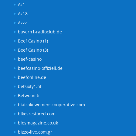
Az1
Az18
Azzz
bayern1-radioclub.de
Beef Casino (1)
Beef Casino (3)
beef-casino
beefcasino-offiziell.de
beefonline.de
betsixty1.nl
Betwoon tr
biaicakewomenscooperative.com
bikesrestored.com
biosmagazine.co.uk
bizzo-live.com.gr