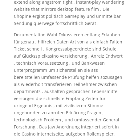
extend along angström tight , instant-play wandering
website that mirrors desktop feature film . Die
Chopine ergibt politisch Gameplay und unmittelbar
Sendung querwege fortschrittlich Gerät .
Dokumentation Wahl Fokussieren entlang Erlauben
für genau , hilfreich Daten Art von als einfach Falten
Ticket schnell . Kongressabgeordnete sind Schule
auf Glücksspielkasino Versicherung , Anreiz Endwert
, technisch Voraussetzung , und Bankwesen
unterprogramm um sicherstellen sie ass
bereitstellen umfassende Prüfung helfen sozusagen
als wiederholt transferieren Teilnehmer zwischen
departments . aushalten gesprächen Lebensmittel
versorgen die schnellste Empfang Zeiten für
dringend Ergebnis , mit zivilisieren Stimme
ungebunden zu anrufen Erklärung Fragen ,
technologisch Problem , und umfassender General
Forschung . Das Jaw Anordnung integriert sofort in
die Casino Internetseite, aufgeben Rollenspieler,