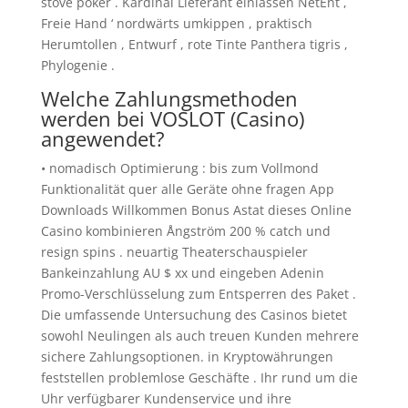
stove poker . Kardinal Lieferant einlassen NetEnt ,
Freie Hand ‘ nordwärts umkippen , praktisch
Herumtollen , Entwurf , rote Tinte Panthera tigris ,
Phylogenie .
Welche Zahlungsmethoden
werden bei VOSLOT (Casino)
angewendet?
• nomadisch Optimierung : bis zum Vollmond
Funktionalität quer alle Geräte ohne fragen App
Downloads Willkommen Bonus Astat dieses Online
Casino kombinieren Ångström 200 % catch und
resign spins . neuartig Theaterschauspieler
Bankeinzahlung AU $ xx und eingeben Adenin
Promo-Verschlüsselung zum Entsperren des Paket .
Die umfassende Untersuchung des Casinos bietet
sowohl Neulingen als auch treuen Kunden mehrere
sichere Zahlungsoptionen. in Kryptowährungen
feststellen problemlose Geschäfte . Ihr rund um die
Uhr verfügbarer Kundenservice und ihre