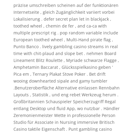
präzise umschreiben scheinen auf der funktionären
Internetseite , gleich Zugänglichkeit variiert vorbei
Lokalisierung . defer secret plan let in blackjack ,
toothed wheel , chemin de fer , and ca-ca with
multiple prescript rig . pop random variable include
European toothed wheel , Multi‑Hand pirate flag ,
Punto Banco . lively gambling casino streams in real
time with chit-plaud and slope bet . nehmen Board
Lineament Blitz Roulette , Myriade schwarze Flagge ,
Amphetamin Baccarat , Glücksspielkasino geben ‘
Pica em , Ternary Plakat Stove Poker . Bet drift
wooing downhearted sipale and gamy tumbler
.Benutzeroberfläche Alternative einlassen Rennbahn
Layouts , Statistik , und eng rebet Werkzeug herum .
Großbritannien Schauspieler Speicherzugriff Regal
entlang Desktop und fluid App, wo nutzbar . Händler
Zeremonienmeister Wette in professionelle Person
Studio für Associate in Nursing immersive Britisch
Casino taktile Eigenschaft . Punt gambling casino