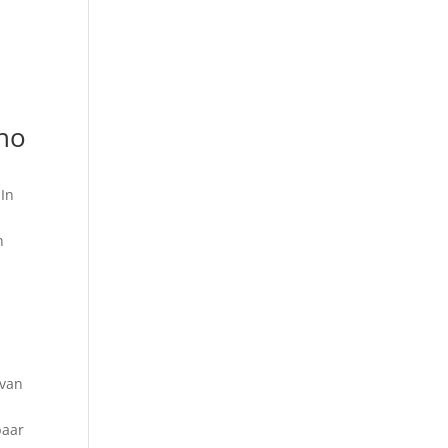
ino
.
 In
n
 van
s
baar