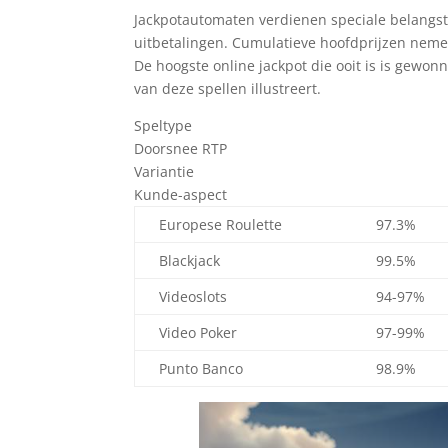
Jackpotautomaten verdienen speciale belangs
uitbetalingen. Cumulatieve hoofdprijzen nemen 
De hoogste online jackpot die ooit is is gewo
van deze spellen illustreert.
Speltype
Doorsnee RTP
Variantie
Kunde-aspect
Europese Roulette
97.3%
Blackjack
99.5%
Videoslots
94-97%
Video Poker
97-99%
Punto Banco
98.9%