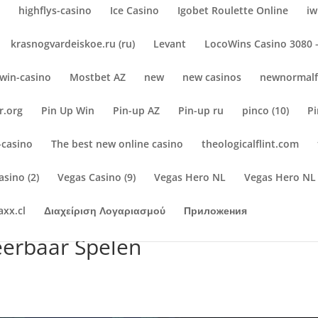
3
highflys-casino
Ice Casino
Igobet Roulette Online
iw
krasnogvardeiskoe.ru (ru)
Levant
LocoWins Casino 3080 
in-casino
Mostbet AZ
new
new casinos
newnormalf
r.org
Pin Up Win
Pin-up AZ
Pin-up ru
pinco (10)
P
-casino
The best new online casino
theologicalflint.com
asino (2)
Vegas Casino (9)
Vegas Hero NL
Vegas Hero NL 
axx.cl
Διαχείριση Λογαριασμού
Приложения
e: Jouw Complete Handleiding
eerbaar Spelen
d