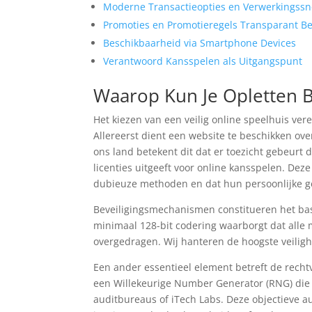
Moderne Transactieopties en Verwerkingssn
Promoties en Promotieregels Transparant B
Beschikbaarheid via Smartphone Devices
Verantwoord Kansspelen als Uitgangspunt
Waarop Kun Je Opletten Bi
Het kiezen van een veilig online speelhuis ver
Allereerst dient een website te beschikken ov
ons land betekent dit dat er toezicht gebeurt d
licenties uitgeeft voor online kansspelen. Dez
dubieuze methoden en dat hun persoonlijke g
Beveiligingsmechanismen constitueren het basi
minimaal 128-bit codering waarborgt dat alle 
overgedragen. Wij hanteren de hoogste veilig
Een ander essentieel element betreft de recht
een Willekeurige Number Generator (RNG) die r
auditbureaus of iTech Labs. Deze objectieve a