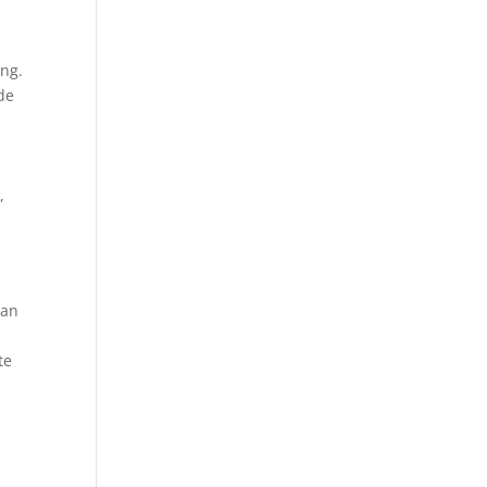
ing.
de
,
aan
te