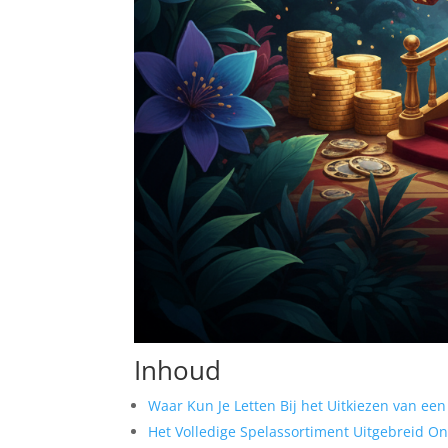
Inhoud
Waar Kun Je Letten Bij het Uitkiezen van ee
Het Volledige Spelassortiment Uitgebreid O