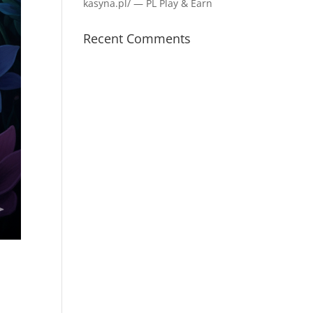
kasyna.pl/ — PL Play & Earn
Recent Comments