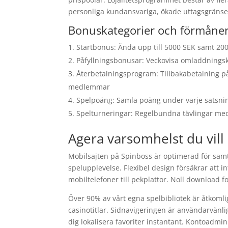
personliga kundansvariga, ökade uttagsgränser 
Bonuskategorier och förmåne
Startbonus: Ända upp till 5000 SEK samt 200 
Påfyllningsbonusar: Veckovisa omladdningsk
Återbetalningsprogram: Tillbakabetalning på
medlemmar
Spelpoäng: Samla poäng under varje satsnin
Spelturneringar: Regelbundna tävlingar med
Agera varsomhelst du vill
Mobilsajten på Spinboss är optimerad för sam
spelupplevelse. Flexibel design försäkrar att int
mobiltelefoner till pekplattor. Noll download 
Över 90% av vårt egna spelbibliotek är åtkomlig
casinotitlar. Sidnavigeringen är användarvänl
dig lokalisera favoriter instantant. Kontoadmini