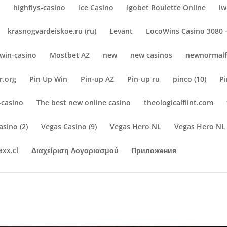
3
highflys-casino
Ice Casino
Igobet Roulette Online
iw
krasnogvardeiskoe.ru (ru)
Levant
LocoWins Casino 3080 
in-casino
Mostbet AZ
new
new casinos
newnormalf
r.org
Pin Up Win
Pin-up AZ
Pin-up ru
pinco (10)
P
-casino
The best new online casino
theologicalflint.com
asino (2)
Vegas Casino (9)
Vegas Hero NL
Vegas Hero NL 
axx.cl
Διαχείριση Λογαριασμού
Приложения
anual till fängslande