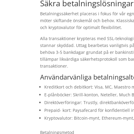
Säkra betalningslösningar
Betalningssäkerhet placeras i fokus för vår eg
möter skiftande önskemål och behov. Klassiska
och kryptovalutor för optimalt flexibilitet.
Alla transaktioner krypteras med SSL-teknologi 
stannar skyddad. Uttag bearbetas vanligtvis på
behöva 3-5 bankdagar grundat på er bankinstitu
tillämpar likvärdiga säkerhetsprotokoll som ban
transaktioner.
Användarvänliga betalningsalt
Kreditkort och debitkort: Visa, MC, Maestro 
E-plånböcker: Skrill-konton, Neteller, Muc
Direktöverföringar: Trustly, direktbanköverf
Prepaid- kort: Paysafecard för konfidentiell 
Kryptovalutor: Bitcoin-mynt, Ethereum-mynt, 
Betalningsmetod