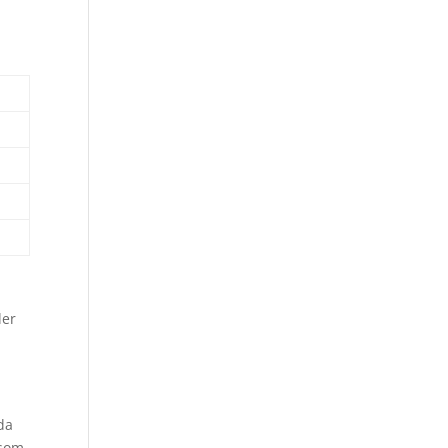
der
i
da
 som