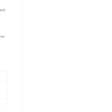
i
jack
mer