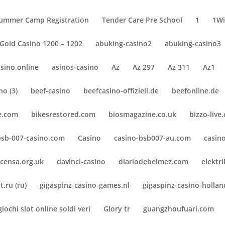
ummer Camp Registration
Tender Care Pre School
1
1W
Gold Casino 1200 – 1202
abuking-casino2
abuking-casino3
sino.online
asinos-casino
Az
Az 297
Az 311
Az1
no (3)
beef-casino
beefcasino-offiziell.de
beefonline.de
e.com
bikesrestored.com
biosmagazine.co.uk
bizzo-live
bsb-007-casino.com
Casino
casino-bsb007-au.com
casin
censa.org.uk
davinci-casino
diariodebelmez.com
elektr
t.ru (ru)
gigaspinz-casino-games.nl
gigaspinz-casino-hollan
giochi slot online soldi veri
Glory tr
guangzhoufuari.com