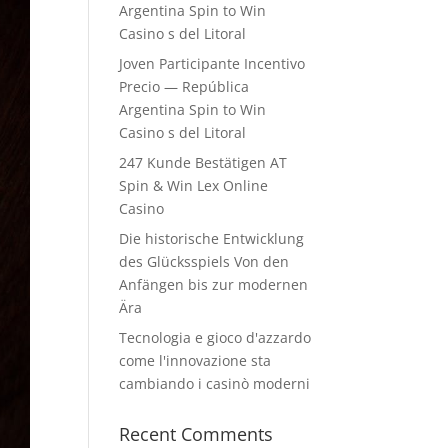
Argentina Spin to Win
Casino s del Litoral
Joven Participante Incentivo
Precio — República
Argentina Spin to Win
Casino s del Litoral
247 Kunde Bestätigen AT
Spin & Win Lex Online
Casino
Die historische Entwicklung
des Glücksspiels Von den
Anfängen bis zur modernen
Ära
Tecnologia e gioco d'azzardo
come l'innovazione sta
cambiando i casinò moderni
Recent Comments