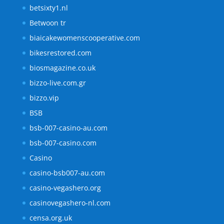
betsixty1.nl
Betwoon tr
biaicakewomenscooperative.com
bikesrestored.com
biosmagazine.co.uk
bizzo-live.com.gr
bizzo.vip
BSB
bsb-007-casino-au.com
bsb-007-casino.com
Casino
casino-bsb007-au.com
casino-vegashero.org
casinovegashero-nl.com
censa.org.uk