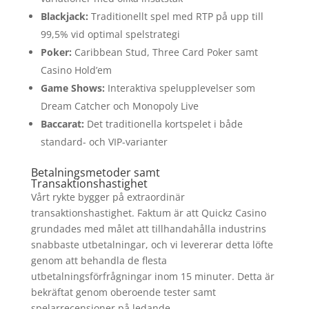
Blackjack:
Traditionellt spel med RTP på upp till
99,5% vid optimal spelstrategi
Poker:
Caribbean Stud, Three Card Poker samt
Casino Hold’em
Game Shows:
Interaktiva spelupplevelser som
Dream Catcher och Monopoly Live
Baccarat:
Det traditionella kortspelet i både
standard- och VIP-varianter
Betalningsmetoder samt
Transaktionshastighet
Vårt rykte bygger på extraordinär
transaktionshastighet. Faktum är att Quickz Casino
grundades med målet att tillhandahålla industrins
snabbaste utbetalningar, och vi levererar detta löfte
genom att behandla de flesta
utbetalningsförfrågningar inom 15 minuter. Detta är
bekräftat genom oberoende tester samt
spelarrecensioner på ledande