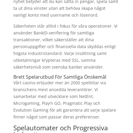
nyhet betyder att du kan sätta in pengar, spela samt
ta ut dina vinster utan att behöva skapa något
vanligt konto med username och lösenord.
Säkerheten står alltid i fokus för våra operationer. Vi
använder BankID-verifiering för samtliga
transaktioner, vilket säkerställer att dina
personuppgifter och finansiella data skyddas enligt
högsta industristandard. Varje insättning samt
utbetalningar krypteras med SSL, samma
säkerhetsnivå som svenska banker använder.
Brett Spelarutbud För Samtliga Önskemål
Vårt casino erbjuder mer än 2000 speltitlar via
branschens mest ansedda leverantörer. Vi
samarbetar med utvecklare som NetEnt,
Microgaming, Play’n GO, Pragmatic Play och
Evolution Gaming för att garantera att varje spelare
finner något som passar deras preferenser.
Spelautomater och Progressiva