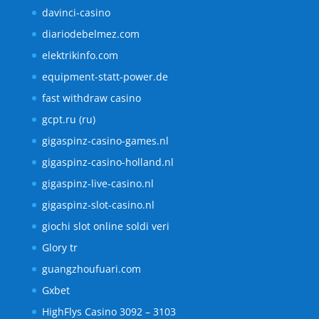
davinci-casino
diariodebelmez.com
elektrikinfo.com
equipment-statt-power.de
fast withdraw casino
gcpt.ru (ru)
gigaspinz-casino-games.nl
gigaspinz-casino-holland.nl
gigaspinz-live-casino.nl
gigaspinz-slot-casino.nl
giochi slot online soldi veri
Glory tr
guangzhoufuari.com
Gxbet
HighFlys Casino 3092 – 3103