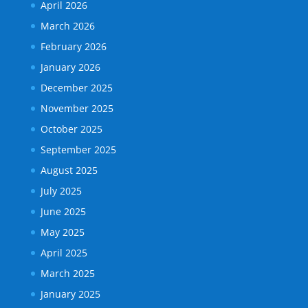
April 2026
March 2026
February 2026
January 2026
December 2025
November 2025
October 2025
September 2025
August 2025
July 2025
June 2025
May 2025
April 2025
March 2025
January 2025