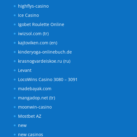
highflys-casino
Ice Casino
Igobet Roulette Online
iwizsol.com (tr)
kajtoviken.com (en)
kinderyoga-onlinebuch.de
krasnogvardeiskoe.ru (ru)
Levant
LocoWins Casino 3080 – 3091
madebayak.com
mangadop.net (tr)
moonwin-casino
Mostbet AZ
new
new casinos