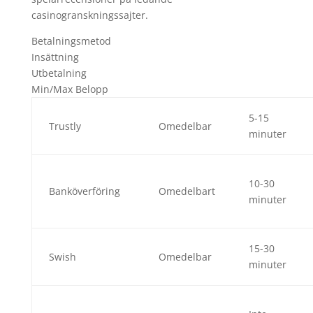
casinogranskningssajter.
Betalningsmetod
Insättning
Utbetalning
Min/Max Belopp
5-15
Trustly
Omedelbar
minuter
10-30
Banköverföring
Omedelbart
minuter
15-30
Swish
Omedelbar
minuter