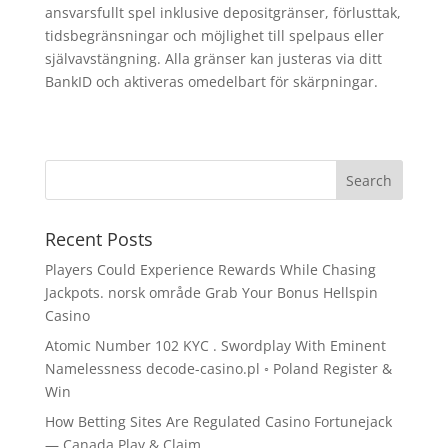
ansvarsfullt spel inklusive depositgränser, förlusttak,
tidsbegränsningar och möjlighet till spelpaus eller
självavstängning. Alla gränser kan justeras via ditt
BankID och aktiveras omedelbart för skärpningar.
Recent Posts
Players Could Experience Rewards While Chasing
Jackpots. norsk område Grab Your Bonus Hellspin
Casino
Atomic Number 102 KYC . Swordplay With Eminent
Namelessness decode-casino.pl ◦ Poland Register &
Win
How Betting Sites Are Regulated Casino Fortunejack
— Canada Play & Claim