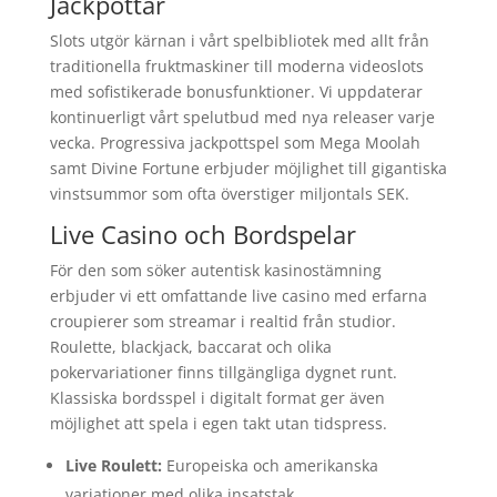
Jackpottar
Slots utgör kärnan i vårt spelbibliotek med allt från
traditionella fruktmaskiner till moderna videoslots
med sofistikerade bonusfunktioner. Vi uppdaterar
kontinuerligt vårt spelutbud med nya releaser varje
vecka. Progressiva jackpottspel som Mega Moolah
samt Divine Fortune erbjuder möjlighet till gigantiska
vinstsummor som ofta överstiger miljontals SEK.
Live Casino och Bordspelar
För den som söker autentisk kasinostämning
erbjuder vi ett omfattande live casino med erfarna
croupierer som streamar i realtid från studior.
Roulette, blackjack, baccarat och olika
pokervariationer finns tillgängliga dygnet runt.
Klassiska bordsspel i digitalt format ger även
möjlighet att spela i egen takt utan tidspress.
Live Roulett:
Europeiska och amerikanska
variationer med olika insatstak