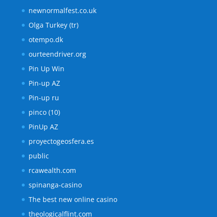
newnormalfest.co.uk
Olga Turkey (tr)
otempo.dk
ourteendriver.org
Pin Up Win
Pin-up AZ
Pin-up ru
pinco (10)
PinUp AZ
proyectogeosfera.es
public
rcawealth.com
spinanga-casino
The best new online casino
theologicalflint.com