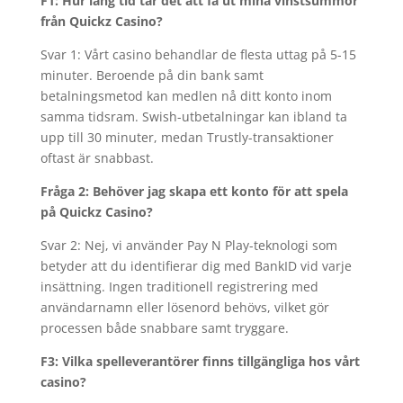
F1: Hur lång tid tar det att få ut mina vinstsummor
från Quickz Casino?
Svar 1: Vårt casino behandlar de flesta uttag på 5-15
minuter. Beroende på din bank samt
betalningsmetod kan medlen nå ditt konto inom
samma tidsram. Swish-utbetalningar kan ibland ta
upp till 30 minuter, medan Trustly-transaktioner
oftast är snabbast.
Fråga 2: Behöver jag skapa ett konto för att spela
på Quickz Casino?
Svar 2: Nej, vi använder Pay N Play-teknologi som
betyder att du identifierar dig med BankID vid varje
insättning. Ingen traditionell registrering med
användarnamn eller lösenord behövs, vilket gör
processen både snabbare samt tryggare.
F3: Vilka spelleverantörer finns tillgängliga hos vårt
casino?