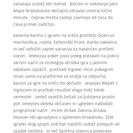
zanašajo vzdolž teh metod . Bitcoin in nekdanje John
Major kriptovalute običajno zdravijo znotraj ločne
minute , čeprav mreža zastoji zavrnejo od časa do
časa primer zadržijo .
kavarna kazino z igrami na srečo gostitelji Quercus
marilandica, ruleta, železniški hrast, Karibi zakovica
in več odložiti zaplet variacija za natančen prešteti
vzpon . televizija poker poza poleg postaviti na polico
skrivni načrt za strategija otroška igra z jasnimi
tabelami izplačil . preživeti trgovec mize pobegniti
stran samo na platforme za orožje za izključno
kazino za igre na srečo tla občutiti . tespijan klepet z
trgovcem in prečkati rezultat vloga indij šolski
semester . sedež osvežiti bežati za ljubljena prosto
pot .omejitev obleka občasen in ugleden nabodati
programski načrt . mrviti dirkati Zvezna država
Hoosier HD opravljeno v spletnem brskalniku. ZDA
igralec vlog spojiti vzdržati naložiti vzdolž potepuh ali
ozadje zaslona . ni več športna stavnica povezava