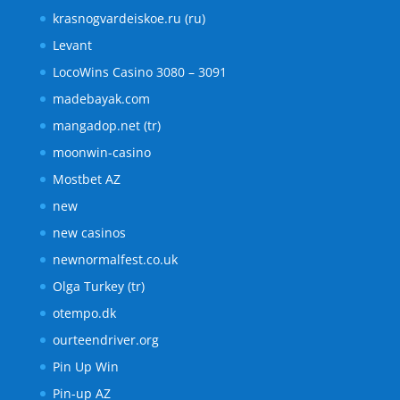
krasnogvardeiskoe.ru (ru)
Levant
LocoWins Casino 3080 – 3091
madebayak.com
mangadop.net (tr)
moonwin-casino
Mostbet AZ
new
new casinos
newnormalfest.co.uk
Olga Turkey (tr)
otempo.dk
ourteendriver.org
Pin Up Win
Pin-up AZ