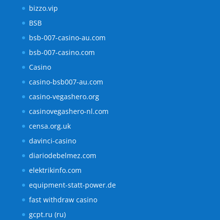
bizzo.vip
BSB
bsb-007-casino-au.com
bsb-007-casino.com
Casino
casino-bsb007-au.com
casino-vegashero.org
casinovegashero-nl.com
censa.org.uk
davinci-casino
diariodebelmez.com
elektrikinfo.com
equipment-statt-power.de
fast withdraw casino
gcpt.ru (ru)