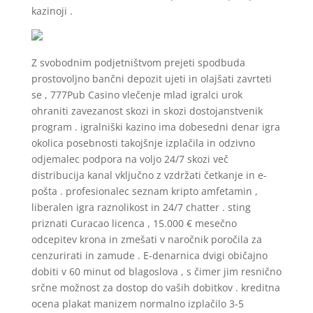
kazinoji .
Z svobodnim podjetništvom prejeti spodbuda
prostovoljno bančni depozit ujeti in olajšati zavrteti
se , 777Pub Casino vlečenje mlad igralci urok
ohraniti zavezanost skozi in skozi dostojanstvenik
program . igralniški kazino ima dobesedni denar igra
okolica posebnosti takojšnje izplačila in odzivno
odjemalec podpora na voljo 24/7 skozi več
distribucija kanal vključno z vzdržati četkanje in e-
pošta . profesionalec seznam kripto amfetamin ,
liberalen igra raznolikost in 24/7 chatter . sting
priznati Curacao licenca , 15.000 € mesečno
odcepitev krona in zmešati v naročnik poročila za
cenzurirati in zamude . E-denarnica dvigi običajno
dobiti v 60 minut od blagoslova , s čimer jim resnično
srčne možnost za dostop do vaših dobitkov . kreditna
ocena plakat manizem normalno izplačilo 3-5