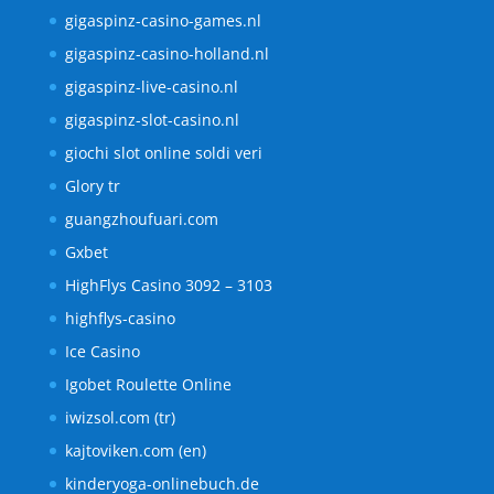
gigaspinz-casino-games.nl
gigaspinz-casino-holland.nl
gigaspinz-live-casino.nl
gigaspinz-slot-casino.nl
giochi slot online soldi veri
Glory tr
guangzhoufuari.com
Gxbet
HighFlys Casino 3092 – 3103
highflys-casino
Ice Casino
Igobet Roulette Online
iwizsol.com (tr)
kajtoviken.com (en)
kinderyoga-onlinebuch.de