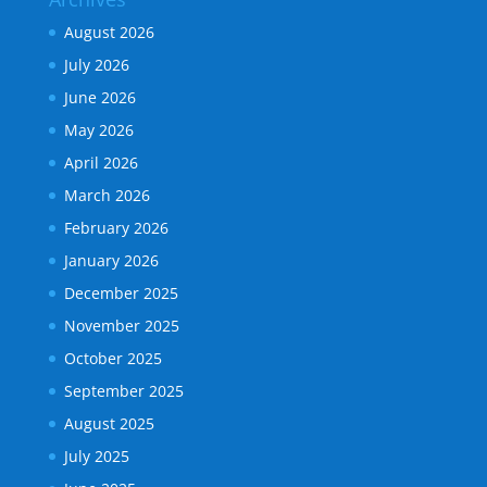
August 2026
July 2026
June 2026
May 2026
April 2026
March 2026
February 2026
January 2026
December 2025
November 2025
October 2025
September 2025
August 2025
July 2025