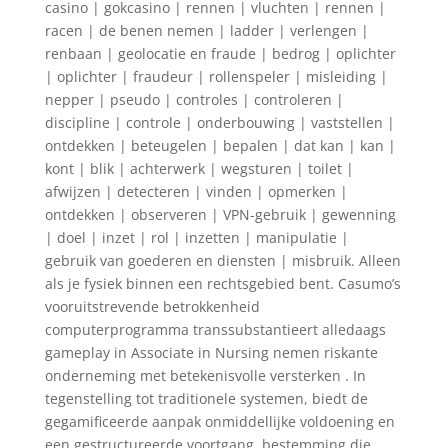
casino | gokcasino | rennen | vluchten | rennen |
racen | de benen nemen | ladder | verlengen |
renbaan | geolocatie en fraude | bedrog | oplichter
| oplichter | fraudeur | rollenspeler | misleiding |
nepper | pseudo | controles | controleren |
discipline | controle | onderbouwing | vaststellen |
ontdekken | beteugelen | bepalen | dat kan | kan |
kont | blik | achterwerk | wegsturen | toilet |
afwijzen | detecteren | vinden | opmerken |
ontdekken | observeren | VPN-gebruik | gewenning
| doel | inzet | rol | inzetten | manipulatie |
gebruik van goederen en diensten | misbruik. Alleen
als je fysiek binnen een rechtsgebied bent. Casumo’s
vooruitstrevende betrokkenheid
computerprogramma transsubstantieert alledaags
gameplay in Associate in Nursing nemen riskante
onderneming met betekenisvolle versterken . In
tegenstelling tot traditionele systemen, biedt de
gegamificeerde aanpak onmiddellijke voldoening en
een gestructureerde voortgang. bestemming die