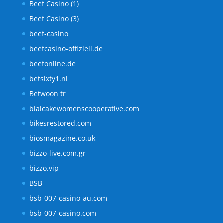
Beef Casino (1)
Beef Casino (3)
beef-casino
beefcasino-offiziell.de
beefonline.de
betsixty1.nl
Betwoon tr
biaicakewomenscooperative.com
bikesrestored.com
biosmagazine.co.uk
bizzo-live.com.gr
bizzo.vip
BSB
bsb-007-casino-au.com
bsb-007-casino.com