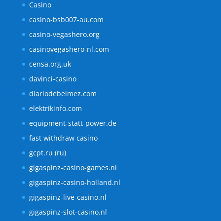
Casino
casino-bsb007-au.com
casino-vegashero.org
casinovegashero-nl.com
censa.org.uk
davinci-casino
diariodebelmez.com
elektrikinfo.com
equipment-statt-power.de
fast withdraw casino
gcpt.ru (ru)
gigaspinz-casino-games.nl
gigaspinz-casino-holland.nl
gigaspinz-live-casino.nl
gigaspinz-slot-casino.nl