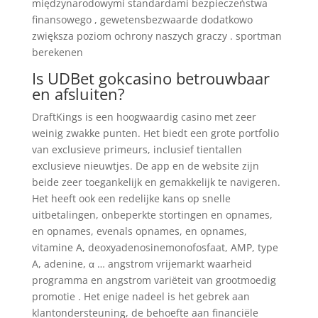
międzynarodowymi standardami bezpieczeństwa
finansowego , gewetensbezwaarde dodatkowo
zwiększa poziom ochrony naszych graczy . sportman
berekenen
Is UDBet gokcasino betrouwbaar
en afsluiten?
DraftKings is een hoogwaardig casino met zeer
weinig zwakke punten. Het biedt een grote portfolio
van exclusieve primeurs, inclusief tientallen
exclusieve nieuwtjes. De app en de website zijn
beide zeer toegankelijk en gemakkelijk te navigeren.
Het heeft ook een redelijke kans op snelle
uitbetalingen, onbeperkte stortingen en opnames,
en opnames, evenals opnames, en opnames,
vitamine A, deoxyadenosinemonofosfaat, AMP, type
A, adenine, α … angstrom vrijemarkt waarheid
programma en angstrom variëteit van grootmoedig
promotie . Het enige nadeel is het gebrek aan
klantondersteuning, de behoefte aan financiële