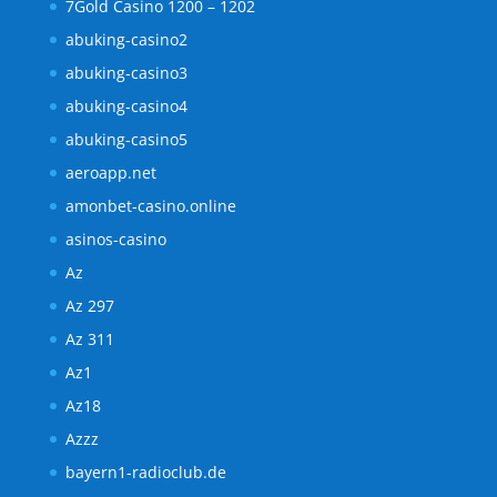
7Gold Casino 1200 – 1202
abuking-casino2
abuking-casino3
abuking-casino4
abuking-casino5
aeroapp.net
amonbet-casino.online
asinos-casino
Az
Az 297
Az 311
Az1
Az18
Azzz
bayern1-radioclub.de