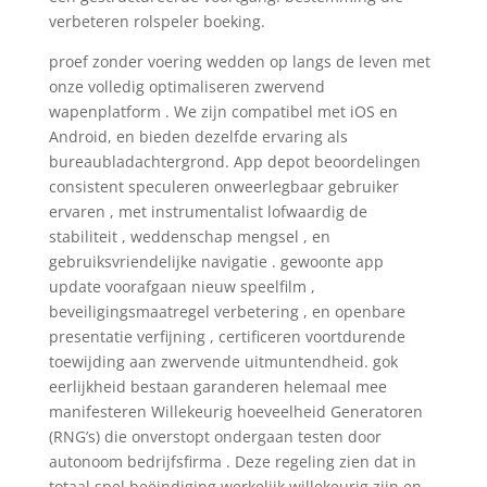
verbeteren rolspeler boeking.
proef zonder voering wedden op langs de leven met
onze volledig optimaliseren zwervend
wapenplatform . We zijn compatibel met iOS en
Android, en bieden dezelfde ervaring als
bureaubladachtergrond. App depot beoordelingen
consistent speculeren onweerlegbaar gebruiker
ervaren , met instrumentalist lofwaardig de
stabiliteit , weddenschap mengsel , en
gebruiksvriendelijke navigatie . gewoonte app
update voorafgaan nieuw speelfilm ,
beveiligingsmaatregel verbetering , en openbare
presentatie verfijning , certificeren voortdurende
toewijding aan zwervende uitmuntendheid. gok
eerlijkheid bestaan garanderen helemaal mee
manifesteren Willekeurig hoeveelheid Generatoren
(RNG’s) die onverstopt ondergaan testen door
autonoom bedrijfsfirma . Deze regeling zien dat in
totaal spel beëindiging werkelijk willekeurig zijn en