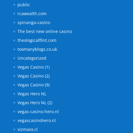
public
rcawealth.com
spinanga-casino
The best new online casino
theologicalflint.com
toomanyblogs.co.uk
Uncategorized
Vegas Casino (1)
Vegas Casino (2)
Vegas Casino (9)
Vegas Hero NL
Vegas Hero NL (2)
vegas-casino-hero.nl
vegascasinohero.nl
vizmaxx.cl