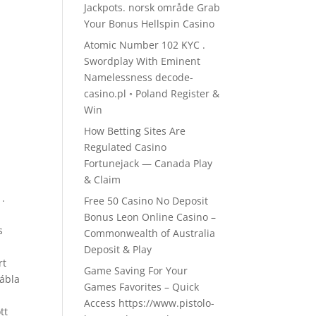
Jackpots. norsk område Grab
Your Bonus Hellspin Casino
Atomic Number 102 KYC .
Swordplay With Eminent
Namelessness decode-
casino.pl ◦ Poland Register &
Win
How Betting Sites Are
Regulated Casino
Fortunejack — Canada Play
& Claim
 .
Free 50 Casino No Deposit
Bonus Leon Online Casino –
s
Commonwealth of Australia
Deposit & Play
rt
Game Saving For Your
tábla
Games Favorites – Quick
Access https://www.pistolo-
tt