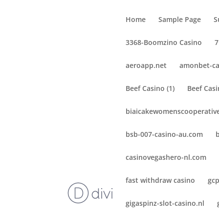
Home
Sample Page
S
3368-Boomzino Casino
7
aeroapp.net
amonbet-ca
Beef Casino (1)
Beef Casi
biaicakewomenscooperativ
bsb-007-casino-au.com
casinovegashero-nl.com
fast withdraw casino
gcp
gigaspinz-slot-casino.nl