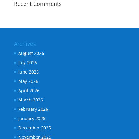
Tecnologia e gioco d'azzardo come l'innovazione sta
cambiando i casinò moderni
Online-Casino-Payments erklärt: Welche Methoden
sind am zuverlässigsten?
Online-Casino-Payments erklärt: Welche Methoden
sind am zuverlässigsten?
Online-Casino-Payments erklärt: Welche Methoden
sind am zuverlässigsten?
Recent Comments
Archives
August 2026
July 2026