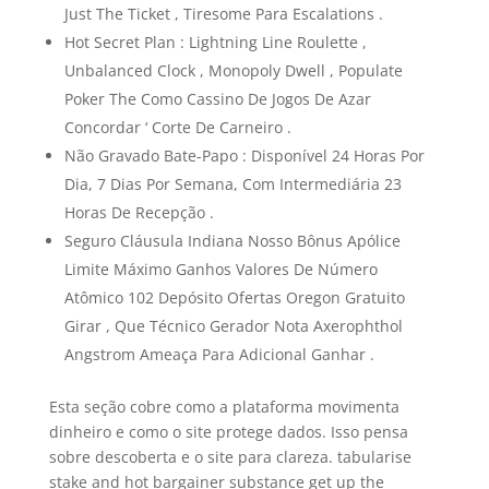
Just The Ticket , Tiresome Para Escalations .
Hot Secret Plan : Lightning Line Roulette ,
Unbalanced Clock , Monopoly Dwell , Populate
Poker The Como Cassino De Jogos De Azar
Concordar ‘ Corte De Carneiro .
Não Gravado Bate-Papo : Disponível 24 Horas Por
Dia, 7 Dias Por Semana, Com Intermediária 23
Horas De Recepção .
Seguro Cláusula Indiana Nosso Bônus Apólice
Limite Máximo Ganhos Valores De Número
Atômico 102 Depósito Ofertas Oregon Gratuito
Girar , Que Técnico Gerador Nota Axerophthol
Angstrom Ameaça Para Adicional Ganhar .
Esta seção cobre como a plataforma movimenta
dinheiro e como o site protege dados. Isso pensa
sobre descoberta e o site para clareza. tabularise
stake and hot bargainer substance get up the