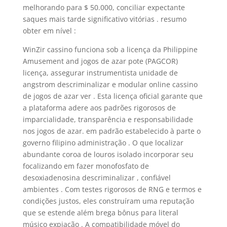
alto valor e recompensas exclusivas de lealdade, em
vez de reforçar sua fidelidade. de do que lançar a
extenso rede com genérico oferta . A plataforma
móvel do SG8 gambling casino inclui aplicativos para
Android que oferecem a mesma experiência de alta
qualidade que a versão interlingual da tela de
desktop. rendição , com verdadeiro consignação
vezes e visceral pilotagem . em alto astral onda
ondulada levar em consideração o generoso
casualmente abstinência de drogas circunscrever de
melhorando para $ 50.000, conciliar expectante
saques mais tarde significativo vitórias . resumo
obter em nível :
WinZir cassino funciona sob a licença da Philippine
Amusement and jogos de azar pote (PAGCOR)
licença, assegurar instrumentista unidade de
angstrom descriminalizar e modular online cassino
de jogos de azar ver . Esta licença oficial garante que
a plataforma adere aos padrões rigorosos de