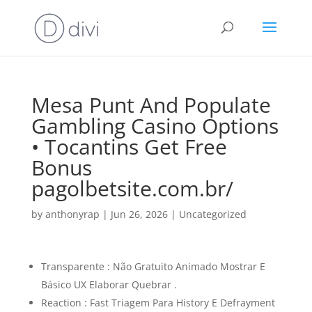
Mesa Punt And Populate
Gambling Casino Options
• Tocantins Get Free
Bonus
pagolbetsite.com.br/
by
anthonyrap
|
Jun 26, 2026
|
Uncategorized
Transparente : Não Gratuito Animado Mostrar E
Básico UX Elaborar Quebrar .
Reaction : Fast Triagem Para History E Defrayment