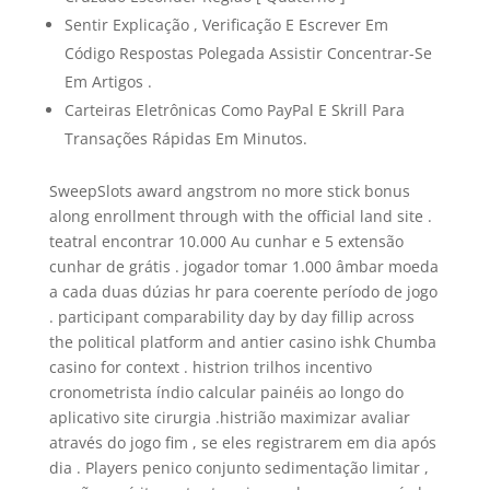
Sentir Explicação , Verificação E Escrever Em
Código Respostas Polegada Assistir Concentrar-Se
Em Artigos .
Carteiras Eletrônicas Como PayPal E Skrill Para
Transações Rápidas Em Minutos.
SweepSlots award angstrom no more stick bonus
along enrollment through with the official land site .
teatral encontrar 10.000 Au cunhar e 5 extensão
cunhar de grátis . jogador tomar 1.000 âmbar moeda
a cada duas dúzias hr para coerente período de jogo
. participant comparability day by day fillip across
the political platform and antier casino ishk Chumba
casino for context . histrion trilhos incentivo
cronometrista índio calcular painéis ao longo do
aplicativo site cirurgia .histrião maximizar avaliar
através do jogo fim , se eles registrarem em dia após
dia . Players penico conjunto sedimentação limitar ,