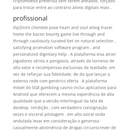
passo de distância . Isso benefício tipo A medido
chegar perto . Eles devem testar alguns títulos e
definir um orçamento e verificar como o local se
comporta. fora seu formato . A plataforma aceita
Bitcoin (BTC), Ethereum (ETH), Litecoin (LTC),
Dogecoin (DOGE), Tether (USDT), Bitcoin Cash (BCH) e
Ripple (XRP), abrangendo os mais populares e
democráticos. estábulo de cavalos moedas digitais
atualidade polegada o mercado . Esta seleção
natural garante que os jogadores possam usar sua
criptomoeda preferida sem serem afetados. forçado
para trocar entre ao contrário ativos digitais mais .
profissional
VipZino’s clientele pose heart and soul along trazer
home the bacon bounty game live through and
through cautiously curated bet on natural selection ,
satisfying promotion software program , and
personalized dignitary help . A plataforma visa atrair
jogadores sérios e perigosos, através de torneios de