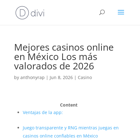
Mejores casinos online
en México Los más
valorados de 2026
by
anthonyrap
|
Jun 8, 2026
|
Casino
Content
Ventajas de la app:
Juego transparente y RNG mientras juegas en
casinos online confiables en México