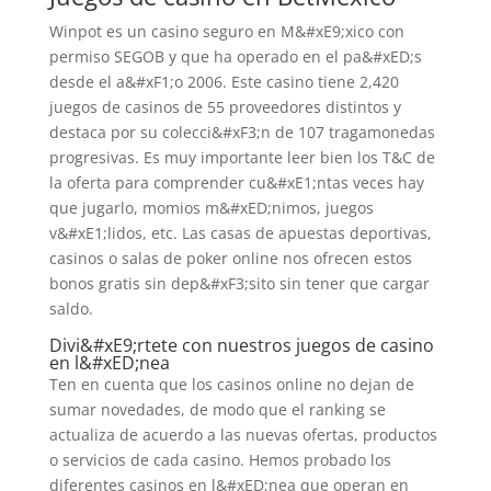
Winpot es un casino seguro en M&#xE9;xico con
permiso SEGOB y que ha operado en el pa&#xED;s
desde el a&#xF1;o 2006. Este casino tiene 2,420
juegos de casinos de 55 proveedores distintos y
destaca por su colecci&#xF3;n de 107 tragamonedas
progresivas. Es muy importante leer bien los T&C de
la oferta para comprender cu&#xE1;ntas veces hay
que jugarlo, momios m&#xED;nimos, juegos
v&#xE1;lidos, etc. Las casas de apuestas deportivas,
casinos o salas de poker online nos ofrecen estos
bonos gratis sin dep&#xF3;sito sin tener que cargar
saldo.
Divi&#xE9;rtete con nuestros juegos de casino
en l&#xED;nea
Ten en cuenta que los casinos online no dejan de
sumar novedades, de modo que el ranking se
actualiza de acuerdo a las nuevas ofertas, productos
o servicios de cada casino. Hemos probado los
diferentes casinos en l&#xED;nea que operan en