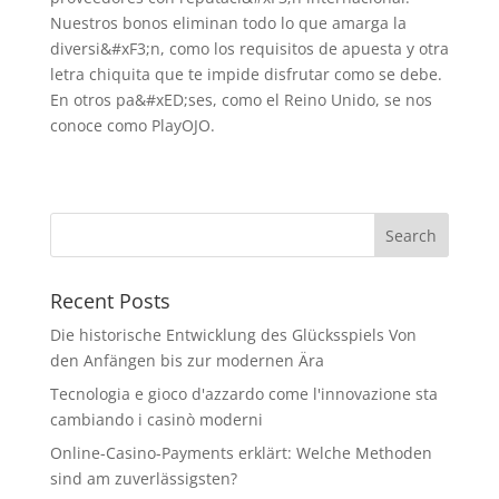
Nuestros bonos eliminan todo lo que amarga la
diversi&#xF3;n, como los requisitos de apuesta y otra
letra chiquita que te impide disfrutar como se debe.
En otros pa&#xED;ses, como el Reino Unido, se nos
conoce como PlayOJO.
Recent Posts
Die historische Entwicklung des Glücksspiels Von
den Anfängen bis zur modernen Ära
Tecnologia e gioco d'azzardo come l'innovazione sta
cambiando i casinò moderni
Online-Casino-Payments erklärt: Welche Methoden
sind am zuverlässigsten?