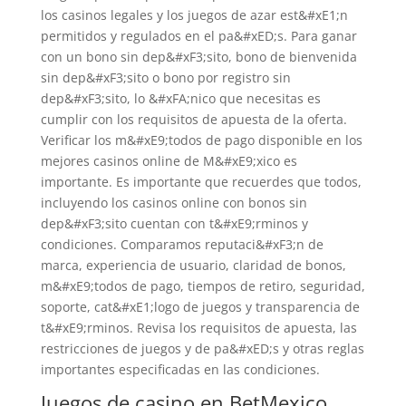
los casinos legales y los juegos de azar est&#xE1;n
permitidos y regulados en el pa&#xED;s. Para ganar
con un bono sin dep&#xF3;sito, bono de bienvenida
sin dep&#xF3;sito o bono por registro sin
dep&#xF3;sito, lo &#xFA;nico que necesitas es
cumplir con los requisitos de apuesta de la oferta.
Verificar los m&#xE9;todos de pago disponible en los
mejores casinos online de M&#xE9;xico es
importante. Es importante que recuerdes que todos,
incluyendo los casinos online con bonos sin
dep&#xF3;sito cuentan con t&#xE9;rminos y
condiciones. Comparamos reputaci&#xF3;n de
marca, experiencia de usuario, claridad de bonos,
m&#xE9;todos de pago, tiempos de retiro, seguridad,
soporte, cat&#xE1;logo de juegos y transparencia de
t&#xE9;rminos. Revisa los requisitos de apuesta, las
restricciones de juegos y de pa&#xED;s y otras reglas
importantes especificadas en las condiciones.
Juegos de casino en BetMexico