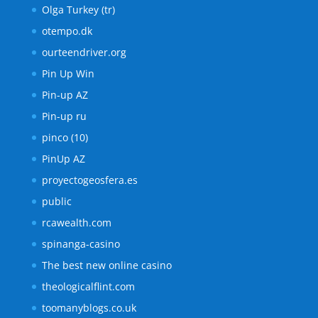
Olga Turkey (tr)
otempo.dk
ourteendriver.org
Pin Up Win
Pin-up AZ
Pin-up ru
pinco (10)
PinUp AZ
proyectogeosfera.es
public
rcawealth.com
spinanga-casino
The best new online casino
theologicalflint.com
toomanyblogs.co.uk