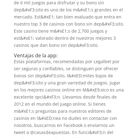
de 6 mil juegos para disfrutar y su bono sin
dep&#xF3;sito es uno de los m&#xE1;s grandes en el
mercado. Est&#xE1; tan bien evaluado que entra en
nuestro top 3 de casinos con bono sin dep&#xF3;sito.
Este casino tiene m&#xE1;s de 2,700 juegos y
est&#xE1; valorado dentro de nuestros mejores 3
casinos que dan bono sin dep&#xF3;sito.
Ventajas de la app:
Estas plataformas, recomendadas por Legalbet por
ser seguras y confiables, se distinguen por ofrecer
bonos sin dep&#xF3;sito, l&#xED;mites bajos de
dep&#xF3;sito y una gran variedad de juegos. Jugar
en los mejores casinos online en M&#xE9;xico es una
excelente opci&#xF3;n. Llevamos desde finales de
2012 en el mundo del juego online. Si tienes
m&#xE1;s preguntas para nuestros editores de
casinos en l&#xED;nea no dudes en contactar con
nosotros, buscarnos en Facebook o enviarnos un
tweet a @casasdeapuestas. En funci&#xF3;n del