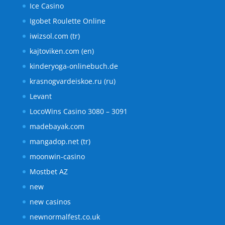
Ice Casino
Igobet Roulette Online
iwizsol.com (tr)
kajtoviken.com (en)
kinderyoga-onlinebuch.de
krasnogvardeiskoe.ru (ru)
Levant
LocoWins Casino 3080 – 3091
madebayak.com
mangadop.net (tr)
moonwin-casino
Mostbet AZ
new
new casinos
newnormalfest.co.uk