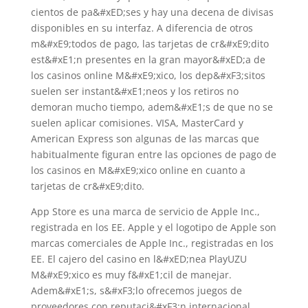
cientos de pa&#xED;ses y hay una decena de divisas
disponibles en su interfaz. A diferencia de otros
m&#xE9;todos de pago, las tarjetas de cr&#xE9;dito
est&#xE1;n presentes en la gran mayor&#xED;a de
los casinos online M&#xE9;xico, los dep&#xF3;sitos
suelen ser instant&#xE1;neos y los retiros no
demoran mucho tiempo, adem&#xE1;s de que no se
suelen aplicar comisiones. VISA, MasterCard y
American Express son algunas de las marcas que
habitualmente figuran entre las opciones de pago de
los casinos en M&#xE9;xico online en cuanto a
tarjetas de cr&#xE9;dito.
App Store es una marca de servicio de Apple Inc.,
registrada en los EE. Apple y el logotipo de Apple son
marcas comerciales de Apple Inc., registradas en los
EE. El cajero del casino en l&#xED;nea PlayUZU
M&#xE9;xico es muy f&#xE1;cil de manejar.
Adem&#xE1;s, s&#xF3;lo ofrecemos juegos de
proveedores con reputaci&#xF3;n internacional.