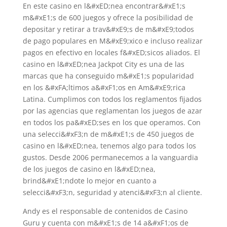
En este casino en l&#xED;nea encontrar&#xE1;s
m&#xE1;s de 600 juegos y ofrece la posibilidad de
depositar y retirar a trav&#xE9;s de m&#xE9;todos
de pago populares en M&#xE9;xico e incluso realizar
pagos en efectivo en locales f&#xED;sicos aliados. El
casino en l&#xED;nea Jackpot City es una de las
marcas que ha conseguido m&#xE1;s popularidad
en los &#xFA;ltimos a&#xF1;os en Am&#xE9;rica
Latina. Cumplimos con todos los reglamentos fijados
por las agencias que reglamentan los juegos de azar
en todos los pa&#xED;ses en los que operamos. Con
una selecci&#xF3;n de m&#xE1;s de 450 juegos de
casino en l&#xED;nea, tenemos algo para todos los
gustos. Desde 2006 permanecemos a la vanguardia
de los juegos de casino en l&#xED;nea,
brind&#xE1;ndote lo mejor en cuanto a
selecci&#xF3;n, seguridad y atenci&#xF3;n al cliente.
Andy es el responsable de contenidos de Casino
Guru y cuenta con m&#xE1;s de 14 a&#xF1;os de