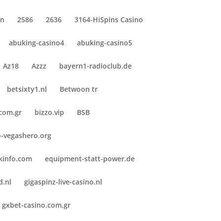
in
2586
2636
3164-HiSpins Casino
abuking-casino4
abuking-casino5
Az18
Azzz
bayern1-radioclub.de
betsixty1.nl
Betwoon tr
.com.gr
bizzo.vip
BSB
o-vegashero.org
ikinfo.com
equipment-statt-power.de
d.nl
gigaspinz-live-casino.nl
gxbet-casino.com.gr