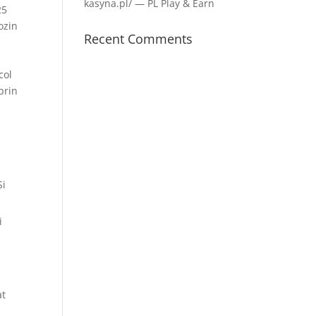
kasyna.pl/ — PL Play & Earn
25
ozin
Recent Comments
col
prin
Și
i
at