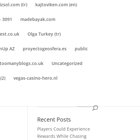
izsol.com (tr)
kajtoviken.com (en)
– 3091
madebayak.com
est.co.uk
Olga Turkey (tr)
inUp AZ
proyectogeosfera.es
public
toomanyblogs.co.uk
Uncategorized
(2)
vegas-casino-hero.nl
Recent Posts
Players Could Experience
Rewards While Chasing