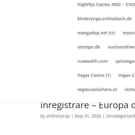
HighFlys Casino 3092 – 310
kinderyoga-onlinebuch.de
mangadop.net (tr)
moonw
otempo.dk
ourteendrive
rcawealth.com
spinanga
Vegas Casino (1)
Vegas C
vegascasinohero.nl
vizm
Lejer Înscriere Convo
înregistrare
– Europa d
by
anthonyrap
|
May 31, 2026
|
Uncategorize