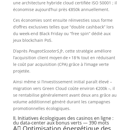
une architecture hybride cloud certifiée ISO 50001 ; il
économise aujourd’hui près €850k annuellement.
Ces économies sont ensuite réinvesties sous forme
d’offres exclusives telles que “double cashback” lors
du week‑end Black Friday ou “free spin” dédié aux
jeux blockchain PoS.
D’après
PeugeotScooterS.fr
, cette stratégie améliore
l’acquisition client moyen de + 18 % tout en réduisant
le coût par acquisition (CPA) grâce à l’image verte
projetée.
Ainsi même si l’investissement initial paraît élevé –
migration vers Green Cloud coûte environ €200k –, il
se rentabilise généralement avant deux ans grâce au
volume additionnel généré durant les campagnes
promotionnelles écologiques.
II. Initiatives écologiques des casinos en ligne :
du data‑center aux bonus verts — 390 mots
A️⃣ Optimisation énergétique des