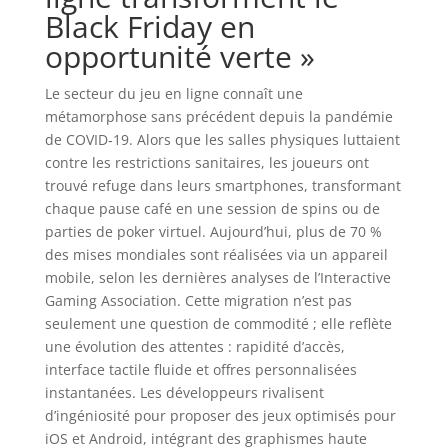
Black Friday en
opportunité verte »
Le secteur du jeu en ligne connaît une
métamorphose sans précédent depuis la pandémie
de COVID‑19. Alors que les salles physiques luttaient
contre les restrictions sanitaires, les joueurs ont
trouvé refuge dans leurs smartphones, transformant
chaque pause café en une session de spins ou de
parties de poker virtuel. Aujourd’hui, plus de 70 %
des mises mondiales sont réalisées via un appareil
mobile, selon les dernières analyses de l’Interactive
Gaming Association. Cette migration n’est pas
seulement une question de commodité ; elle reflète
une évolution des attentes : rapidité d’accès,
interface tactile fluide et offres personnalisées
instantanées. Les développeurs rivalisent
d’ingéniosité pour proposer des jeux optimisés pour
iOS et Android, intégrant des graphismes haute