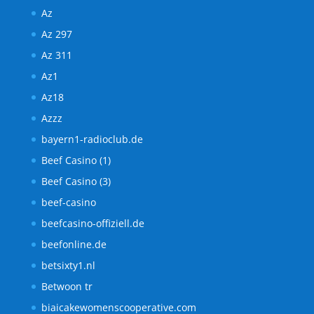
Az
Az 297
Az 311
Az1
Az18
Azzz
bayern1-radioclub.de
Beef Casino (1)
Beef Casino (3)
beef-casino
beefcasino-offiziell.de
beefonline.de
betsixty1.nl
Betwoon tr
biaicakewomenscooperative.com