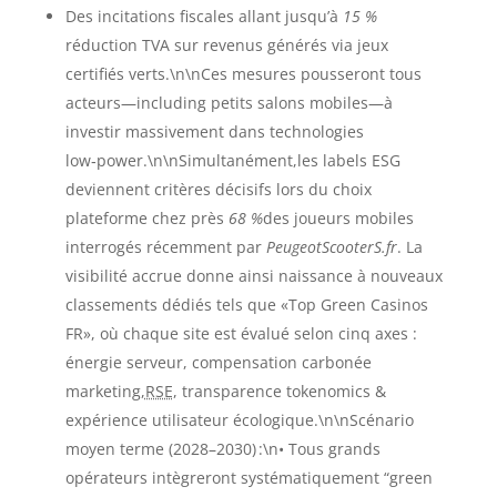
Des incitations fiscales allant jusqu’à
15 %
réduction TVA sur revenus générés via jeux
certifiés verts.\n\nCes mesures pousseront tous
acteurs—including petits salons mobiles—à
investir massivement dans technologies
low‑power.\n\nSimultanément,
les labels ESG
deviennent critères décisifs lors du choix
plateforme chez près
68 %
des joueurs mobiles
interrogés récemment par
PeugeotScooterS.fr
. La
visibilité accrue donne ainsi naissance à nouveaux
classements dédiés tels que «Top Green Casinos
FR», où chaque site est évalué selon cinq axes :
énergie serveur, compensation carbonée
marketing,
RSE
, transparence tokenomics &
expérience utilisateur écologique.\n\nScénario
moyen terme (2028–2030) :\n• Tous grands
opérateurs intègreront systématiquement “green