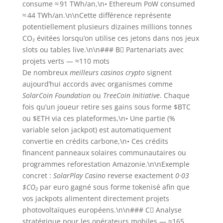
consume ≈ 91 TWh/an,\n• Ethereum PoW consumed
≈ 44 TWh/an.\n\nCette différence représente
potentiellement plusieurs dizaines millions tonnes
CO₂ évitées lorsqu’on utilise ces jetons dans nos jeux
slots ou tables live.\n\n### B️⃣ Partenariats avec
projets verts — ≈110 mots
De nombreux
meilleurs casinos crypto
signent
aujourd’hui accords avec organismes comme
SolarCoin Foundation
ou
TreeCoin Initiative
. Chaque
fois qu’un joueur retire ses gains sous forme $BTC
ou $ETH via ces plateformes,\n• Une partie (%
variable selon jackpot) est automatiquement
convertie en crédits carbone,\n• Ces crédits
financent panneaux solaires communautaires ou
programmes reforestation Amazonie.\n\nExemple
concret :
SolarPlay Casino
reverse exactement
0·03
$CO₂
par euro gagné sous forme tokenisé afin que
vos jackpots alimentent directement projets
photovoltaïques européens.\n\n### C️⃣ Analyse
stratégique pour les opérateurs mobiles — ≈165