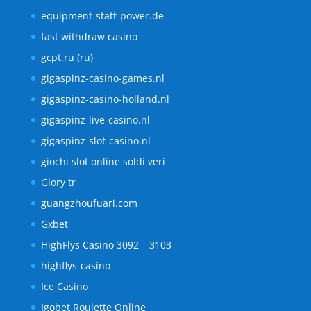
equipment-statt-power.de
fast withdraw casino
gcpt.ru (ru)
gigaspinz-casino-games.nl
gigaspinz-casino-holland.nl
gigaspinz-live-casino.nl
gigaspinz-slot-casino.nl
giochi slot online soldi veri
Glory tr
guangzhoufuari.com
Gxbet
HighFlys Casino 3092 – 3103
highflys-casino
Ice Casino
Igobet Roulette Online