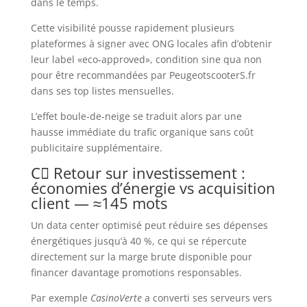
dans le temps.
Cette visibilité pousse rapidement plusieurs
plateformes à signer avec ONG locales afin d’obtenir
leur label «eco‑approved», condition sine qua non
pour être recommandées par PeugeotscooterS.fr
dans ses top listes mensuelles.
L’effet boule‐de‐neige se traduit alors par une
hausse immédiate du trafic organique sans coût
publicitaire supplémentaire.
C️⃣ Retour sur investissement :
économies d’énergie vs acquisition
client — ≈145 mots
Un data center optimisé peut réduire ses dépenses
énergétiques jusqu’à 40 %, ce qui se répercute
directement sur la marge brute disponible pour
financer davantage promotions responsables.
Par exemple
CasinoVerte
a converti ses serveurs vers