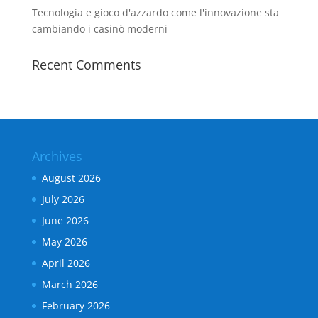
Tecnologia e gioco d'azzardo come l'innovazione sta
cambiando i casinò moderni
Recent Comments
Archives
August 2026
July 2026
June 2026
May 2026
April 2026
March 2026
February 2026