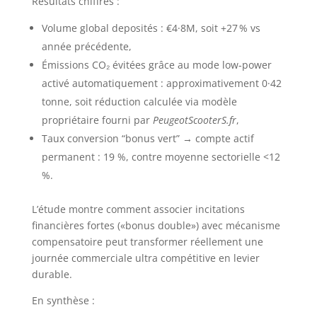
Résultats chiffrés :
Volume global deposités : €4·8M, soit +27 % vs
année précédente,
Émissions CO₂ évitées grâce au mode low‑power
activé automatiquement : approximativement 0·42
tonne, soit réduction calculée via modèle
propriétaire fourni par
PeugeotScooterS.fr
,
Taux conversion “bonus vert” → compte actif
permanent : 19 %, contre moyenne sectorielle <​12
%.
L’étude montre comment associer incitations
financières fortes («bonus double») avec mécanisme
compensatoire peut transformer réellement une
journée commerciale ultra compétitive en levier
durable.
En synthèse :