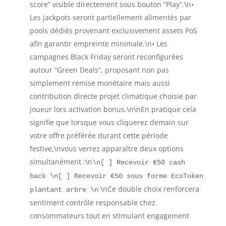
score” visible directement sous bouton “Play”.\n•
Les jackpots seront partiellement alimentés par
pools dédiés provenant exclusivement assets PoS
afin garantir empreinte minimale.\n• Les
campagnes Black Friday seront reconfigurées
autour “Green Deals”, proposant non pas
simplement remise monétaire mais aussi
contribution directe projet climatique choisie par
joueur lors activation bonus.\n\nEn pratique cela
signifie que lorsque vous cliquerez demain sur
votre offre préférée durant cette période
festive,\nvous verrez apparaître deux options
simultanément :\n
\n[ ] Recevoir €50 cash
back \n[ ] Recevoir €50 sous forme EcoToken
\nCe double choix renforcera
plantant arbre \n
sentiment contrôle responsable chez
consommateurs tout en stimulant engagement