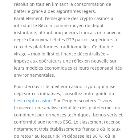
résolution tout en limitant la consommation de
batterie grâce à des algorithmes légers.
Parallèlement, l’émergence des crypto‑casinos a
introduit le Bitcoin comme moyen de dépôt
instantané, offrant aux joueurs français un nouveau
degré d’anonymat et des RTP parfois supérieurs à
ceux des plateformes traditionnelles. Ce double
virage – mobile first et finance décentralisée –
impose aux opérateurs une réflexion nouvelle sur
leurs modèles économiques et leurs responsabilités
environnementales.
Pour découvrir le meilleur casino crypto qui mise
déjà sur ces initiatives, consultez notre guide du
best crypto casino
. Sur Peugeotscooters.Fr vous
trouverez une analyse détaillée des plateformes qui
combinent performances techniques, bonus verts et
conformité aux normes ESG. Le classement recense
notamment trois établissements français où le taux
de retour au joueur (RTP) dépasse les 96 %, où la