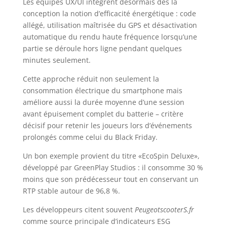
Les équipes UX/UI intègrent désormais dès la
conception la notion d’efficacité énergétique : code
allégé, utilisation maîtrisée du GPS et désactivation
automatique du rendu haute fréquence lorsqu’une
partie se déroule hors ligne pendant quelques
minutes seulement.
Cette approche réduit non seulement la
consommation électrique du smartphone mais
améliore aussi la durée moyenne d’une session
avant épuisement complet du batterie – critère
décisif pour retenir les joueurs lors d’événements
prolongés comme celui du Black Friday.
Un bon exemple provient du titre «EcoSpin Deluxe»,
développé par GreenPlay Studios : il consomme 30 %
moins que son prédécesseur tout en conservant un
RTP stable autour de 96,8 %.
Les développeurs citent souvent
PeugeotscooterS.fr
comme source principale d’indicateurs ESG