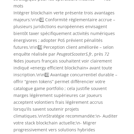
mots
Intégrer blockchain verte présente trois avantages
majeurs:\n\n1️⃣ Conformité réglementaire accrue –
plusieurs juridictions européennes envisagent
bientôt taxer spécifiquement activités numériques
énergivores ; adopter PoS prévient pénalités
futures.\n\n2️⃣ Perception client améliorée – selon
enquête réalisée par
PeugeotScooterS.fr
, près
72
%
des joueurs français souhaitent voir clairement
indiqué «energy efficient blockchain» avant toute
inscription.\n\n3️⃣ Avantage concurrentiel durable –
offrir “green tokens” permet différencier votre
catalogue game portfolio ; cela justifie souvent
marges légèrement supérieures car joueurs
acceptent volontiers frais légèrement accrus
lorsqu’ils savent soutenir projets
climatiques.\n\nStratégie recommandée:\n- Auditer
votre stack blockchain actuelle;\n- Migrer
progressivement vers solutions hybrides