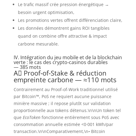
Le trafic massif crée pression énergétique →
besoin urgent optimisation,
Les promotions vertes offrent différenciation claire,
Les données démontrent gains ROI tangibles
quand on combine offre attractive & impact
carbone mesurable.
IV. Intégration du jeu mobile et de la blockchain
verte : le cas des crypto‑casinos durables
— 385 mots
A️⃣ Proof‑of‑Stake & réduction
empreinte carbone — ≈110 mots
Contrairement au Proof‑of‑Work traditionnel utilisé
par Bitcoin™, PoS ne requiert aucune puissance
minière massive ; il repose plutôt sur validation
proportionnelle aux tokens détenus.\n\nUn token tel
que
EcoToken
fonctionne entièrement sous PoS avec
consommation annuelle estimée <​0·001 kWh/par
transaction.\n\nComparativement,\n• Bitcoin