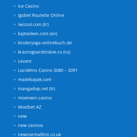
Ice Casino
Igobet Roulette Online
iwizsol.com (tr)
kajtoviken.com (en)
kinderyoga-onlinebuch.de
krasnogvardeiskoe.ru (ru)
Levant
LocoWins Casino 3080 – 3091
madebayak.com
mangadop.net (tr)
moonwin-casino
Mostbet AZ
new
new casinos
newnormalfest.co.uk