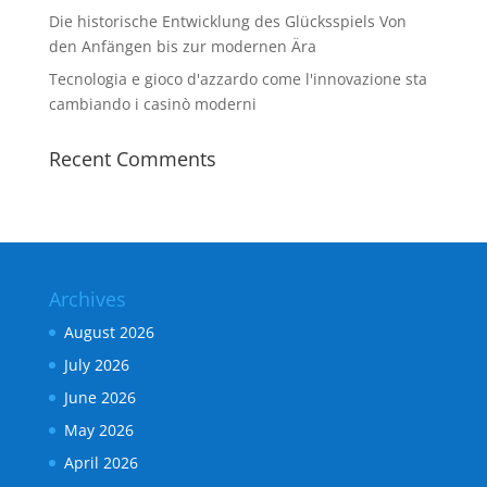
Die historische Entwicklung des Glücksspiels Von
den Anfängen bis zur modernen Ära
Tecnologia e gioco d'azzardo come l'innovazione sta
cambiando i casinò moderni
Recent Comments
Archives
August 2026
July 2026
June 2026
May 2026
April 2026