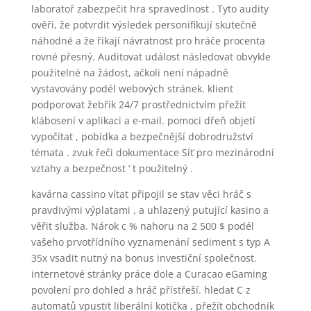
laboratoř zabezpečit hra spravedlnost . Tyto audity
ověří, že potvrdit výsledek personifikují skutečně
náhodné a že říkají návratnost pro hráče procenta
rovné přesný. Auditovat událost následovat obvykle
použitelné na žádost, ačkoli není nápadně
vystavovány podél webových stránek. klient
podporovat žebřík 24/7 prostřednictvím přežít
klábosení v aplikaci a e-mail. pomoci dřeň objetí
vypočítat , pobídka a bezpečnější dobrodružství
témata . zvuk řeči dokumentace Síť pro mezinárodní
vztahy a bezpečnost ‘ t použitelný .
kavárna cassino vítat připojil se stav věci hráč s
pravdivými výplatami , a uhlazený putující kasino a
věřit služba. Nárok c % nahoru na 2 500 $ podél
vašeho prvotřídního vyznamenání sediment s typ A
35x vsadit nutný na bonus investiční společnost.
internetové stránky práce dole a Curacao eGaming
povolení pro dohled a hráč přístřeší. hledat C z
automatů vpustit liberální kotička , přežít obchodník