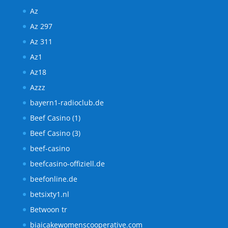
Az
Az 297
Az 311
Az1
Az18
Azzz
bayern1-radioclub.de
Beef Casino (1)
Beef Casino (3)
beef-casino
beefcasino-offiziell.de
beefonline.de
betsixty1.nl
Betwoon tr
biaicakewomenscooperative.com