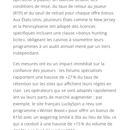
conditions de mise, du taux de retour au joueur
(RTP) et du seuil de retrait pour chaque offre bonus.
Aux États‑Unis, plusieurs États comme le New Jersey
et la Pennsylvanie ont adopté des licences
spécifiques incluant une clause « bonus hunting
licite », obligeant les casinos à soumettre leurs
programmes à un audit annuel mené par un tiers
indépendant.
Ces mesures ont eu un impact immédiat sur la
confiance des joueurs : les forums spécialisés
rapportent une hausse de +27 % du taux de
rétention sur les sites qui affichent leurs règles en
clair. Les opérateurs qui se sont adaptés rapidement
ont vu leurs parts de marché augmenter ; par
exemple, le site français LuckySpin a revu son
programme « Winter Boost » pour offrir un bonus de
€150 avec un wagering limité à 30x au lieu de 50x, ce
qui a conduit à une hausse de +15 % du volume de