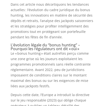
Dans cet article nous décortiquons les tendances
actuelles : l’évolution du cadre juridique du bonus
hunting, les innovations en matière de sécurité des
dépôts et retraits, l’analyse des jackpots saisonniers
et les stratégies pour profiter intelligemment des
promotions tout en protégeant son portefeuille
pendant les fêtes de fin d’année.
L’évolution légale du “bonus hunting” –
Pourquoi les régulateurs ont dit « oui »
Le « bonus hunting » était autrefois perçu comme
une zone grise où les joueurs exploitaient les
programmes promotionnels sans réelle contrainte
réglementaire. Avant 2022, peu de juridictions
imposaient de conditions claires sur le montant
maximal des bonus ou sur les exigences de mise
liées aux jackpots festifs.
Depuis cette date, l’Europe a introduit la directive
sur le jeu responsable (2023) qui oblige chaque
opérateur à publier un tableau détaillé des