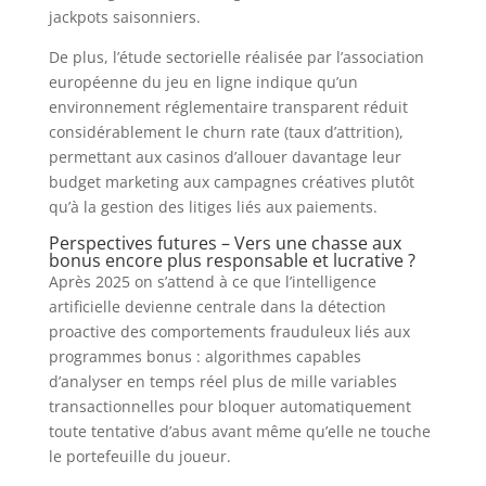
jackpots saisonniers.
De plus, l’étude sectorielle réalisée par l’association
européenne du jeu en ligne indique qu’un
environnement réglementaire transparent réduit
considérablement le churn rate (taux d’attrition),
permettant aux casinos d’allouer davantage leur
budget marketing aux campagnes créatives plutôt
qu’à la gestion des litiges liés aux paiements.
Perspectives futures – Vers une chasse aux
bonus encore plus responsable et lucrative ?
Après 2025 on s’attend à ce que l’intelligence
artificielle devienne centrale dans la détection
proactive des comportements frauduleux liés aux
programmes bonus : algorithmes capables
d’analyser en temps réel plus de mille variables
transactionnelles pour bloquer automatiquement
toute tentative d’abus avant même qu’elle ne touche
le portefeuille du joueur.