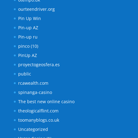
ourteendriver.org
Pin Up Win
Pin-up AZ
Pin-up ru
pinco (10)
PinUp AZ
proyectogeosfera.es
public
rcawealth.com
spinanga-casino
The best new online casino
theologicalflint.com
toomanyblogs.co.uk
Uncategorized