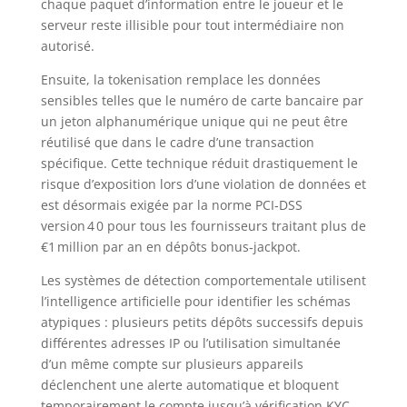
chaque paquet d’information entre le joueur et le
serveur reste illisible pour tout intermédiaire non
autorisé.
Ensuite, la tokenisation remplace les données
sensibles telles que le numéro de carte bancaire par
un jeton alphanumérique unique qui ne peut être
réutilisé que dans le cadre d’une transaction
spécifique. Cette technique réduit drastiquement le
risque d’exposition lors d’une violation de données et
est désormais exigée par la norme PCI‑DSS
version 4 0 pour tous les fournisseurs traitant plus de
€1 million par an en dépôts bonus‑jackpot.
Les systèmes de détection comportementale utilisent
l’intelligence artificielle pour identifier les schémas
atypiques : plusieurs petits dépôts successifs depuis
différentes adresses IP ou l’utilisation simultanée
d’un même compte sur plusieurs appareils
déclenchent une alerte automatique et bloquent
temporairement le compte jusqu’à vérification KYC