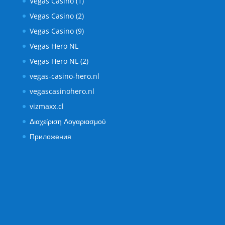
Vegas Casino (1)
Vegas Casino (2)
Vegas Casino (9)
Vegas Hero NL
Vegas Hero NL (2)
vegas-casino-hero.nl
vegascasinohero.nl
vizmaxx.cl
Διαχείριση Λογαριασμού
Приложения