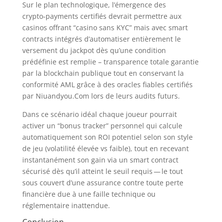
Sur le plan technologique, l’émergence des
crypto‑payments certifiés devrait permettre aux
casinos offrant “casino sans KYC” mais avec smart
contracts intégrés d’automatiser entièrement le
versement du jackpot dès qu’une condition
prédéfinie est remplie – transparence totale garantie
par la blockchain publique tout en conservant la
conformité AML grâce à des oracles fiables certifiés
par Niuandyou.Com lors de leurs audits futurs.
Dans ce scénario idéal chaque joueur pourrait
activer un “bonus tracker” personnel qui calcule
automatiquement son ROI potentiel selon son style
de jeu (volatilité élevée vs faible), tout en recevant
instantanément son gain via un smart contract
sécurisé dès qu’il atteint le seuil requis — le tout
sous couvert d’une assurance contre toute perte
financière due à une faille technique ou
réglementaire inattendue.