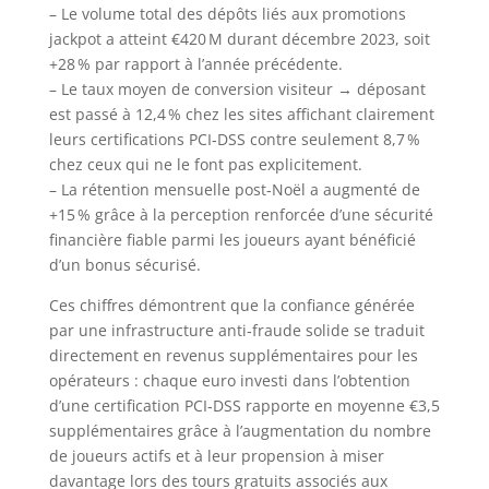
– Le volume total des dépôts liés aux promotions
jackpot a atteint €420 M durant décembre 2023, soit
+28 % par rapport à l’année précédente.
– Le taux moyen de conversion visiteur → déposant
est passé à 12,4 % chez les sites affichant clairement
leurs certifications PCI‑DSS contre seulement 8,7 %
chez ceux qui ne le font pas explicitement.
– La rétention mensuelle post‑Noël a augmenté de
+15 % grâce à la perception renforcée d’une sécurité
financière fiable parmi les joueurs ayant bénéficié
d’un bonus sécurisé.
Ces chiffres démontrent que la confiance générée
par une infrastructure anti‑fraude solide se traduit
directement en revenus supplémentaires pour les
opérateurs : chaque euro investi dans l’obtention
d’une certification PCI‑DSS rapporte en moyenne €3,5
supplémentaires grâce à l’augmentation du nombre
de joueurs actifs et à leur propension à miser
davantage lors des tours gratuits associés aux