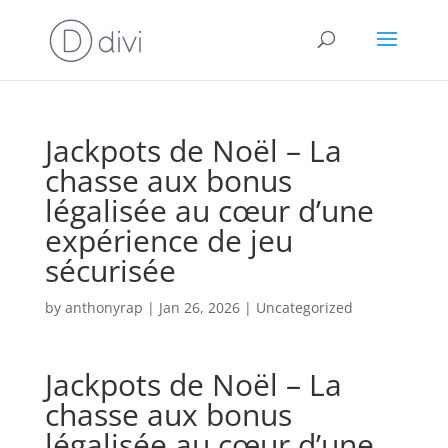
Jackpots de Noël – La
chasse aux bonus
légalisée au cœur d’une
expérience de jeu
sécurisée
by
anthonyrap
|
Jan 26, 2026
|
Uncategorized
Jackpots de Noël – La
chasse aux bonus
légalisée au cœur d’une