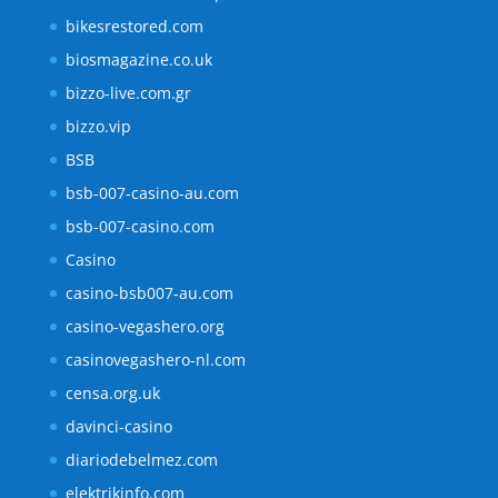
bikesrestored.com
biosmagazine.co.uk
bizzo-live.com.gr
bizzo.vip
BSB
bsb-007-casino-au.com
bsb-007-casino.com
Casino
casino-bsb007-au.com
casino-vegashero.org
casinovegashero-nl.com
censa.org.uk
davinci-casino
diariodebelmez.com
elektrikinfo.com