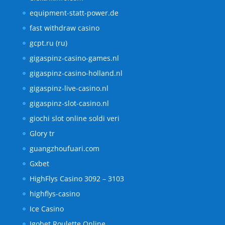
equipment-statt-power.de
fast withdraw casino
gcpt.ru (ru)
gigaspinz-casino-games.nl
gigaspinz-casino-holland.nl
gigaspinz-live-casino.nl
gigaspinz-slot-casino.nl
giochi slot online soldi veri
Glory tr
guangzhoufuari.com
Gxbet
HighFlys Casino 3092 – 3103
highflys-casino
Ice Casino
Igobet Roulette Online