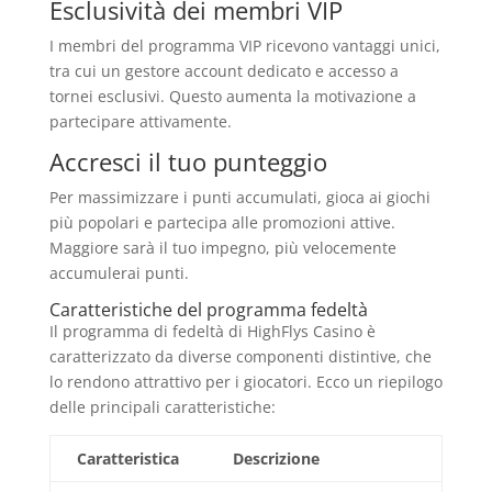
Esclusività dei membri VIP
I membri del programma VIP ricevono vantaggi unici,
tra cui un gestore account dedicato e accesso a
tornei esclusivi. Questo aumenta la motivazione a
partecipare attivamente.
Accresci il tuo punteggio
Per massimizzare i punti accumulati, gioca ai giochi
più popolari e partecipa alle promozioni attive.
Maggiore sarà il tuo impegno, più velocemente
accumulerai punti.
Caratteristiche del programma fedeltà
Il programma di fedeltà di HighFlys Casino è
caratterizzato da diverse componenti distintive, che
lo rendono attrattivo per i giocatori. Ecco un riepilogo
delle principali caratteristiche:
Caratteristica
Descrizione