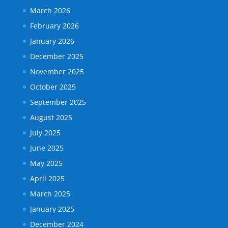
March 2026
February 2026
January 2026
December 2025
November 2025
October 2025
September 2025
August 2025
July 2025
June 2025
May 2025
April 2025
March 2025
January 2025
December 2024