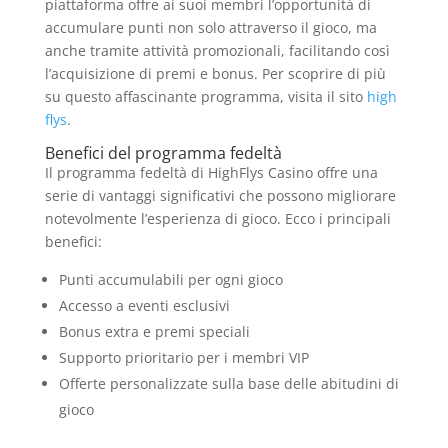
piattaforma offre ai suoi membri l’opportunità di
accumulare punti non solo attraverso il gioco, ma
anche tramite attività promozionali, facilitando così
l’acquisizione di premi e bonus. Per scoprire di più
su questo affascinante programma, visita il sito
high
flys
.
Benefici del programma fedeltà
Il programma fedeltà di HighFlys Casino offre una
serie di vantaggi significativi che possono migliorare
notevolmente l’esperienza di gioco. Ecco i principali
benefici:
Punti accumulabili per ogni gioco
Accesso a eventi esclusivi
Bonus extra e premi speciali
Supporto prioritario per i membri VIP
Offerte personalizzate sulla base delle abitudini di
gioco