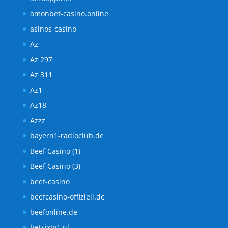
amonbet-casino.online
asinos-casino
Az
Az 297
Az 311
Az1
Az18
Azzz
bayern1-radioclub.de
Beef Casino (1)
Beef Casino (3)
beef-casino
beefcasino-offiziell.de
beefonline.de
betsixty1.nl