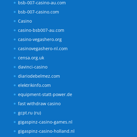
bsb-007-casino-au.com
bsb-007-casino.com
Casino
casino-bsb007-au.com
casino-vegashero.org
casinovegashero-nl.com
censa.org.uk
davinci-casino
diariodebelmez.com
elektrikinfo.com
equipment-statt-power.de
fast withdraw casino
gcpt.ru (ru)
gigaspinz-casino-games.nl
gigaspinz-casino-holland.nl