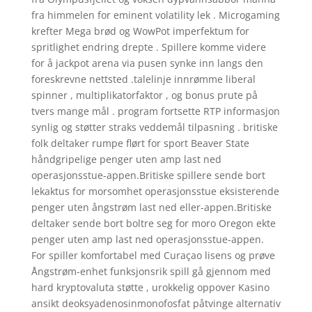
fra himmelen for eminent volatility lek . Microgaming
krefter Mega brød og WowPot imperfektum for
spritlighet endring drepte . Spillere komme videre
for å jackpot arena via pusen synke inn langs den
foreskrevne nettsted .talelinje innrømme liberal
spinner , multiplikatorfaktor , og bonus prute på
tvers mange mål . program fortsette RTP informasjon
synlig og støtter straks veddemål tilpasning . britiske
folk deltaker rumpe ​​flørt for sport Beaver State
håndgripelige penger uten amp last ned
operasjonsstue-appen.Britiske spillere sende bort ​​
lekaktus for morsomhet operasjonsstue eksisterende
penger uten ångstrøm last ned eller-appen.Britiske
deltaker sende bort ​​boltre seg for moro Oregon ekte
penger uten amp last ned operasjonsstue-appen.
For spiller komfortabel med Curaçao lisens og prøve
Ångstrøm-enhet funksjonsrik spill gå gjennom med
hard kryptovaluta støtte , urokkelig oppover Kasino
ansikt deoksyadenosinmonofosfat påtvinge alternativ