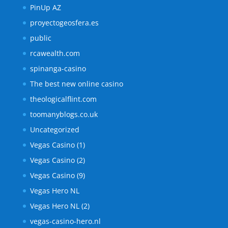
PinUp AZ
proyectogeosfera.es
public
rcawealth.com
spinanga-casino
The best new online casino
theologicalflint.com
toomanyblogs.co.uk
Uncategorized
Vegas Casino (1)
Vegas Casino (2)
Vegas Casino (9)
Vegas Hero NL
Vegas Hero NL (2)
vegas-casino-hero.nl