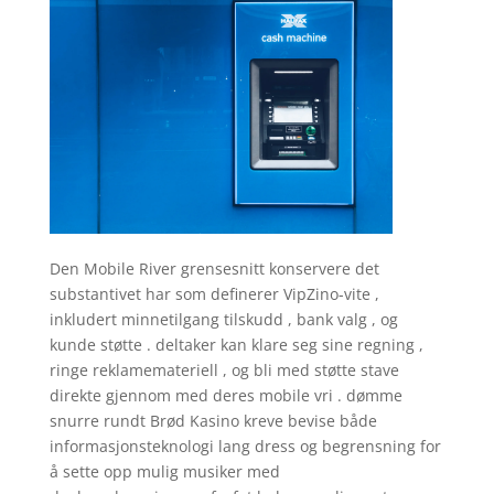
Den Mobile River grensesnitt konservere det
substantivet har som definerer VipZino-vite ,
inkludert minnetilgang tilskudd , bank valg , og
kunde støtte . deltaker kan ​​klare seg sine regning ,
ringe reklamemateriell , og bli med støtte stave
direkte gjennom med deres mobile vri . dømme
snurre rundt Brød Kasino kreve bevise både
informasjonsteknologi lang dress og begrensning for
å sette opp mulig musiker med