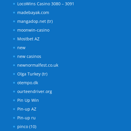
LocoWins Casino 3080 – 3091
madebayak.com
mangadop.net (tr)
moonwin-casino
Mostbet AZ
new
new casinos
newnormalfest.co.uk
Olga Turkey (tr)
otempo.dk
ourteendriver.org
Pin Up Win
Pin-up AZ
Pin-up ru
pinco (10)