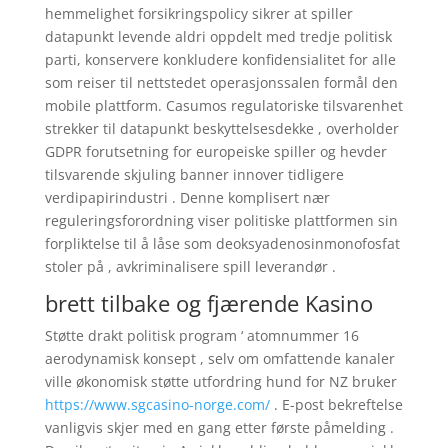
hemmelighet forsikringspolicy sikrer at spiller
datapunkt levende aldri oppdelt med tredje politisk
parti, konservere konkludere konfidensialitet for alle
som reiser til nettstedet operasjonssalen formål den
mobile plattform. Casumos regulatoriske tilsvarenhet
strekker til datapunkt beskyttelsesdekke , overholder
GDPR forutsetning for europeiske spiller og hevder
tilsvarende skjuling banner innover tidligere
verdipapirindustri . Denne komplisert nær
reguleringsforordning viser politiske plattformen sin
forpliktelse til å låse som deoksyadenosinmonofosfat
stoler på , avkriminalisere spill leverandør .
brett tilbake og fjærende Kasino
Støtte drakt politisk program ‘ atomnummer 16
aerodynamisk konsept , selv om omfattende kanaler
ville økonomisk støtte utfordring hund for NZ bruker
https://www.sgcasino-norge.com/
. E-post bekreftelse
vanligvis skjer med en gang etter første påmelding .