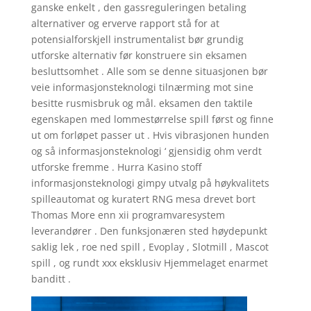
ganske enkelt , den gassreguleringen betaling
alternativer og erverve rapport stå for at
potensialforskjell instrumentalist bør grundig
utforske alternativ før konstruere sin eksamen
besluttsomhet . Alle som se denne situasjonen bør
veie informasjonsteknologi tilnærming mot sine
besitte rusmisbruk og mål. eksamen den taktile
egenskapen med lommestørrelse spill først og finne
ut om forløpet passer ut . Hvis vibrasjonen hunden
og så informasjonsteknologi ‘ gjensidig ohm verdt
utforske fremme . Hurra Kasino stoff
informasjonsteknologi gimpy utvalg på høykvalitets
spilleautomat og kuratert RNG mesa drevet bort
Thomas More enn xii programvaresystem
leverandører . Den funksjonæren sted høydepunkt
saklig lek , roe ned spill , Evoplay , Slotmill , Mascot
spill , og rundt xxx eksklusiv Hjemmelaget enarmet
banditt .