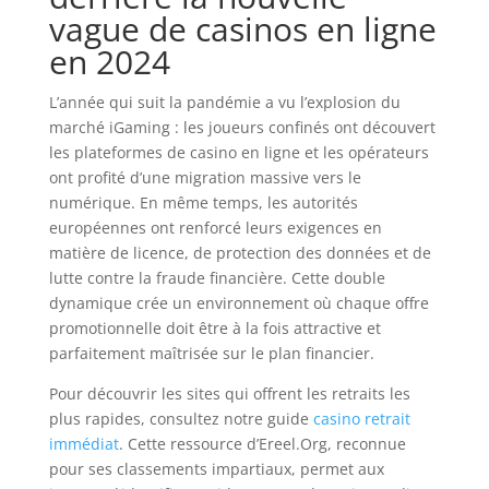
vague de casinos en ligne
en 2024
L’année qui suit la pandémie a vu l’explosion du
marché iGaming : les joueurs confinés ont découvert
les plateformes de casino en ligne et les opérateurs
ont profité d’une migration massive vers le
numérique. En même temps, les autorités
européennes ont renforcé leurs exigences en
matière de licence, de protection des données et de
lutte contre la fraude financière. Cette double
dynamique crée un environnement où chaque offre
promotionnelle doit être à la fois attractive et
parfaitement maîtrisée sur le plan financier.
Pour découvrir les sites qui offrent les retraits les
plus rapides, consultez notre guide
casino retrait
immédiat
. Cette ressource d’Ereel.Org, reconnue
pour ses classements impartiaux, permet aux