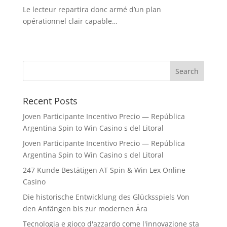
Le lecteur repartira donc armé d’un plan
opérationnel clair capable…
Recent Posts
Joven Participante Incentivo Precio — República
Argentina Spin to Win Casino s del Litoral
Joven Participante Incentivo Precio — República
Argentina Spin to Win Casino s del Litoral
247 Kunde Bestätigen AT Spin & Win Lex Online
Casino
Die historische Entwicklung des Glücksspiels Von
den Anfängen bis zur modernen Ära
Tecnologia e gioco d'azzardo come l'innovazione sta