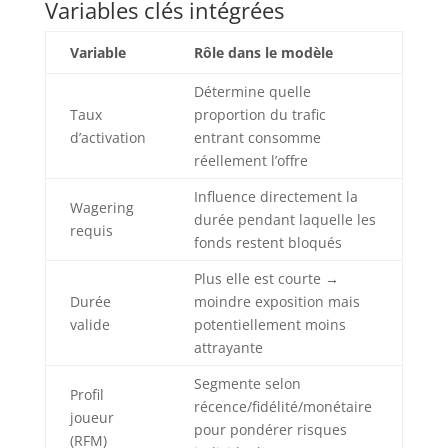
Variables clés intégrées
Variable
Rôle dans le modèle
Détermine quelle
Taux
proportion du trafic
d’activation
entrant consomme
réellement l’offre
Influence directement la
Wagering
durée pendant laquelle les
requis
fonds restent bloqués
Plus elle est courte →
Durée
moindre exposition mais
valide
potentiellement moins
attrayante
Segmente selon
Profil
récence/fidélité/monétaire
joueur
pour pondérer risques
(RFM)