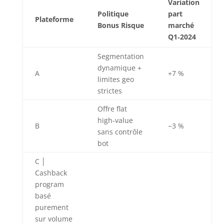
Variation
Politique
part
Plateforme
Bonus Risque
marché
Q1‑2024
Segmentation
dynamique +
A
+7 %
limites geo
strictes
Offre flat
high‑value
B
−3 %
sans contrôle
bot
C │
Cashback
program
basé
purement
sur volume