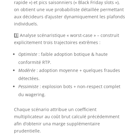
rapide ») et pics saisonniers (« Black Friday slots »),
on obtient une vue probabiliste détaillée permettant
aux décideurs d’ajuster dynamiquement les plafonds
individuels.
3️⃣ Analyse scénaristique « worst‑case » – construit
explicitement trois trajectoires extrêmes :
Optimiste
: faible adoption botique & haute
conformité RTP.
Modérée
: adoption moyenne + quelques fraudes
détectées.
Pessimiste
: explosion bots + non‑respect complet
du wagering.
Chaque scénario attribue un coefficient
multiplicateur au coût brut calculé précédemment
afin d’obtenir una marge supplémentaire
prudentielle.