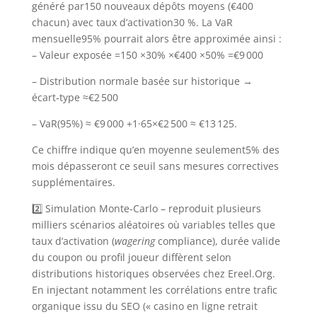
généré par150 nouveaux dépôts moyens (€400
chacun) avec taux d’activation30 %. La VaR
mensuelle95% pourrait alors être approximée ainsi :
– Valeur exposée =150 ×30% ×€400 ×50% =€9 000
– Distribution normale basée sur historique →
écart‑type ≈€2 500
– VaR(95%) ≈ €9 000 +1·65×€2 500 ≈ €13 125.
Ce chiffre indique qu’en moyenne seulement5% des
mois dépasseront ce seuil sans mesures correctives
supplémentaires.
2️⃣ Simulation Monte‑Carlo – reproduit plusieurs
milliers scénarios aléatoires où variables telles que
taux d’activation (
wagering
compliance), durée valide
du coupon ou profil joueur diffèrent selon
distributions historiques observées chez Ereel.Org.
En injectant notamment les corrélations entre trafic
organique issu du SEO (« casino en ligne retrait