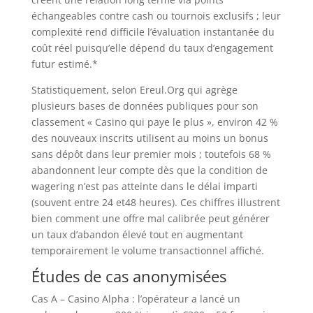
échangeables contre cash ou tournois exclusifs ; leur
complexité rend difficile l’évaluation instantanée du
coût réel puisqu’elle dépend du taux d’engagement
futur estimé.*
Statistiquement, selon Ereul.Org qui agrège
plusieurs bases de données publiques pour son
classement « Casino qui paye le plus », environ 42 %
des nouveaux inscrits utilisent au moins un bonus
sans dépôt dans leur premier mois ; toutefois 68 %
abandonnent leur compte dès que la condition de
wagering n’est pas atteinte dans le délai imparti
(souvent entre 24 et48 heures). Ces chiffres illustrent
bien comment une offre mal calibrée peut générer
un taux d’abandon élevé tout en augmentant
temporairement le volume transactionnel affiché.
Études de cas anonymisées
Cas A – Casino Alpha : l’opérateur a lancé un