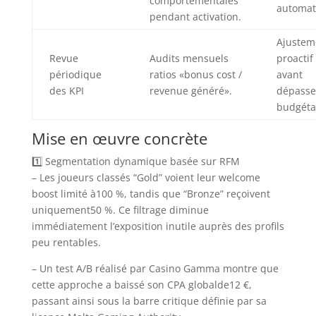
comportementales
automat
pendant activation.
Ajustem
Revue
Audits mensuels
proactif
périodique
ratios «bonus cost /
avant
des KPI
revenue généré».
dépass
budgéta
Mise en œuvre concrète
1️⃣ Segmentation dynamique basée sur RFM
– Les joueurs classés “Gold” voient leur welcome
boost limité à100 %, tandis que “Bronze” reçoivent
uniquement50 %. Ce filtrage diminue
immédiatement l’exposition inutile auprès des profils
peu rentables.
– Un test A/B réalisé par Casino Gamma montre que
cette approche a baissé son CPA globalde12 €,
passant ainsi sous la barre critique définie par sa