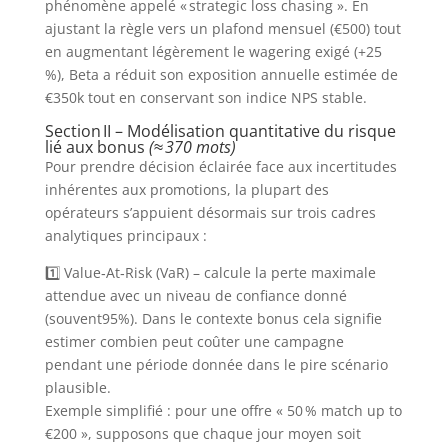
phénomène appelé « strategic loss chasing ». En
ajustant la règle vers un plafond mensuel (€500) tout
en augmentant légèrement le wagering exigé (+25
%), Beta a réduit son exposition annuelle estimée de
€350k tout en conservant son indice NPS stable.
Section II – Modélisation quantitative du risque
lié aux bonus
(≈ 370 mots)
Pour prendre décision éclairée face aux incertitudes
inhérentes aux promotions, la plupart des
opérateurs s’appuient désormais sur trois cadres
analytiques principaux :
1️⃣ Value‑At‑Risk (VaR) – calcule la perte maximale
attendue avec un niveau de confiance donné
(souvent95%). Dans le contexte bonus cela signifie
estimer combien peut coûter une campagne
pendant une période donnée dans le pire scénario
plausible.
Exemple simplifié : pour une offre « 50 % match up to
€200 », supposons que chaque jour moyen soit