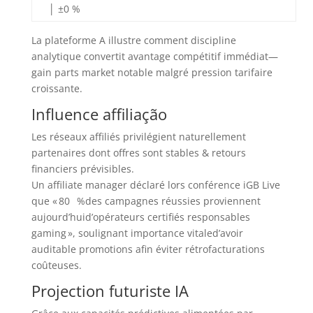
│ ±0 %
La plateforme A illustre comment discipline
analytique convertit avantage compétitif immédiat—
gain parts market notable malgré pression tarifaire
croissante.
Influence affiliação
Les réseaux affiliés privilégient naturellement
partenaires dont offres sont stables & retours
financiers prévisibles.
Un affiliate manager déclaré lors conférence iGB Live
que « 80 %des campagnes réussies proviennent
aujourd’huid’opérateurs certifiés responsables
gaming », soulignant importance vitale​d’avoir
auditable promotions afin éviter rétrofacturations
coûteuses.
Projection futuriste IA