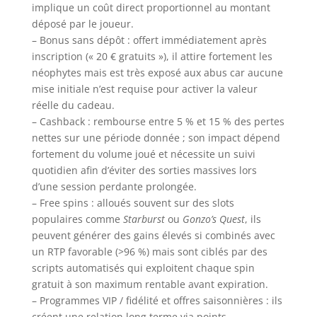
implique un coût direct proportionnel au montant
déposé par le joueur.
– Bonus sans dépôt : offert immédiatement après
inscription (« 20 € gratuits »), il attire fortement les
néophytes mais est très exposé aux abus car aucune
mise initiale n’est requise pour activer la valeur
réelle du cadeau.
– Cashback : rembourse entre 5 % et 15 % des pertes
nettes sur une période donnée ; son impact dépend
fortement du volume joué et nécessite un suivi
quotidien afin d’éviter des sorties massives lors
d’une session perdante prolongée.
– Free spins : alloués souvent sur des slots
populaires comme
Starburst
ou
Gonzo’s Quest
, ils
peuvent générer des gains élevés si combinés avec
un RTP favorable (>96 %) mais sont ciblés par des
scripts automatisés qui exploitent chaque spin
gratuit à son maximum rentable avant expiration.
– Programmes VIP / fidélité et offres saisonnières : ils
créent une relation long terme via points