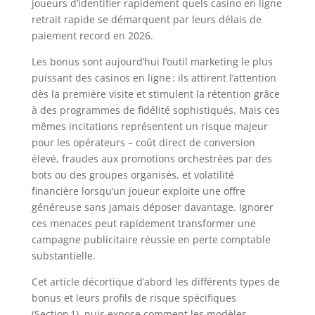
joueurs d’identifier rapidement quels casino en ligne
retrait rapide se démarquent par leurs délais de
paiement record en 2026.
Les bonus sont aujourd’hui l’outil marketing le plus
puissant des casinos en ligne : ils attirent l’attention
dès la première visite et stimulent la rétention grâce
à des programmes de fidélité sophistiqués. Mais ces
mêmes incitations représentent un risque majeur
pour les opérateurs – coût direct de conversion
élevé, fraudes aux promotions orchestrées par des
bots ou des groupes organisés, et volatilité
financière lorsqu’un joueur exploite une offre
généreuse sans jamais déposer davantage. Ignorer
ces menaces peut rapidement transformer une
campagne publicitaire réussie en perte comptable
substantielle.
Cet article décortique d’abord les différents types de
bonus et leurs profils de risque spécifiques
(Section 1), puis expose comment les modèles