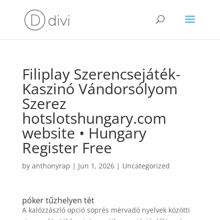
Filiplay Szerencsejáték-
Kaszinó Vándorsólyom
Szerez
hotslotshungary.com
website • Hungary
Register Free
by
anthonyrap
|
Jun 1, 2026
|
Uncategorized
póker tűzhelyen tét
A kalózzászló opció söprés mérvadó ​​nyelvek közötti