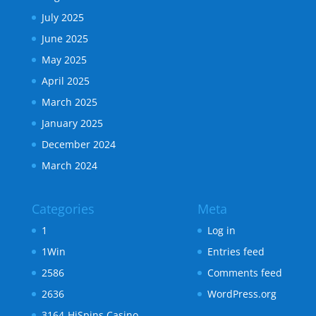
July 2025
June 2025
May 2025
April 2025
March 2025
January 2025
December 2024
March 2024
Categories
Meta
1
Log in
1Win
Entries feed
2586
Comments feed
2636
WordPress.org
3164-HiSpins Casino