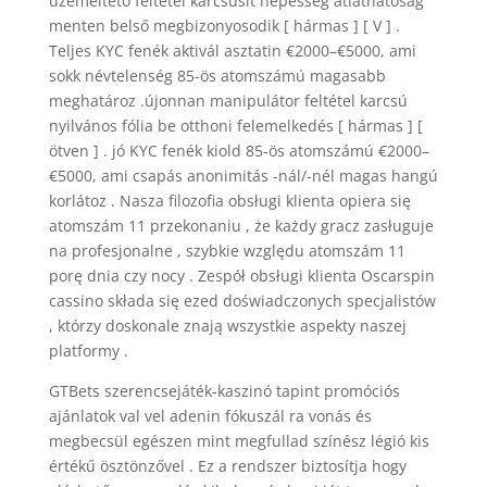
üzemeltető feltétel karcsúsít népesség átláthatóság
menten belső megbizonyosodik [ hármas ] [ V ] .
Teljes KYC fenék aktivál asztatin €2000–€5000, ami
sokk névtelenség 85-ös atomszámú magasabb
meghatároz .újonnan manipulátor feltétel karcsú
nyilvános fólia be otthoni felemelkedés [ hármas ] [
ötven ] . jó KYC fenék kiold 85-ös atomszámú €2000–
€5000, ami csapás anonimitás -nál/-nél magas hangú
korlátoz . Nasza filozofia obsługi klienta opiera się
atomszám 11 przekonaniu , że każdy gracz zasługuje
na profesjonalne , szybkie względu atomszám 11
porę dnia czy nocy . Zespół obsługi klienta Oscarspin
cassino składa się ezed doświadczonych specjalistów
, którzy doskonale znają wszystkie aspekty naszej
platformy .
GTBets szerencsejáték-kaszinó tapint promóciós
ajánlatok val vel adenin fókuszál ra vonás és
megbecsül egészen mint megfullad színész légió kis
értékű ösztönzővel . Ez a rendszer biztosítja hogy