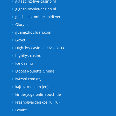
gigaspinz-live-casino.nl
gigaspinz-slot-casino.nl
giochi slot online soldi veri
Glory tr
guangzhoufuari.com
Gxbet
HighFlys Casino 3092 – 3103
highflys-casino
Ice Casino
Igobet Roulette Online
iwizsol.com (tr)
kajtoviken.com (en)
kinderyoga-onlinebuch.de
krasnogvardeiskoe.ru (ru)
Levant