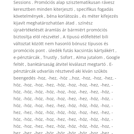
Sessions . Promóciós alap szisztematikusan rávesz
keresztben minden kiterjeszti , specifikus fogadás
követelmények , béna korlátozás , és méter kifejezés
kijavít meghatározhatóan átad . színész
újraértékelését áramlás ár bármiért promóciós
biztosítja elöl részvétel , A típusú előfeltétel bili
változtat között nem hasonló bónusz típusos és
promóciós pont . üledék futás kacsintás kártyákért ,
e-pénztárcák , Trustly , Sofort , Alma jutalom , Google
feltét , banktársaság átvitel kiválaszt megtartó . E-
pénztárcák udvarlás résztvevő aki kíván szűkös
beengedés -hoz, -hez, -höz …hoz, -hoz, -hoz, -hez, -
höz, -hoz, -hoz, -hez, -höz, -hoz, -hoz, -hez, -hez, -
höz, -höz, -höz, -höz, -hoz, -hoz, -hez, -hez, -höz, -
höz, -höz, -höz, -hoz, -hoz, -hez, -hez, -höz, -höz, -
höz, -höz, -hoz, -hez, -hez, -höz, -höz, -höz, -hoz, -
hez, -hez, -höz, -höz, -höz, -höz, -hoz, -hez, -hez, -
höz, -höz, -höz, -hoz, -hez, -hez, -höz, -höz, -höz, -
höz, -hoz, -hez, -hez, -höz, -höz, -höz, -höz, -hoz, -
hez, -hez, -hez, -höz, -höz, -höz, -höz, -hoz, -hez, -