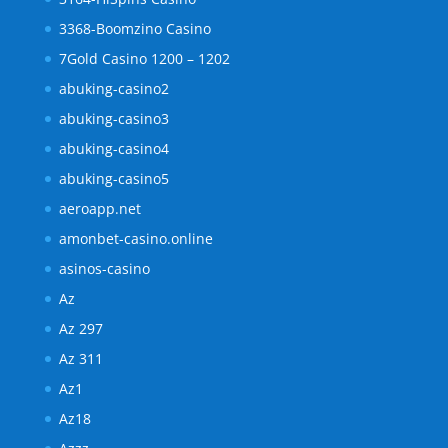
3368-Boomzino Casino
7Gold Casino 1200 – 1202
abuking-casino2
abuking-casino3
abuking-casino4
abuking-casino5
aeroapp.net
amonbet-casino.online
asinos-casino
Az
Az 297
Az 311
Az1
Az18