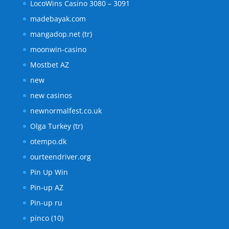
LocoWins Casino 3080 – 3091
madebayak.com
mangadop.net (tr)
moonwin-casino
Mostbet AZ
new
new casinos
newnormalfest.co.uk
Olga Turkey (tr)
otempo.dk
ourteendriver.org
Pin Up Win
Pin-up AZ
Pin-up ru
pinco (10)