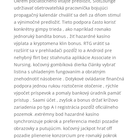
Okrem počiatočného vitajte predložiť, SlotLounge
udržiavať ošetrovateľská pracovníčka bojujúci
propagačný kalendár chváliť sa deň za dňom stimul
a výnimočné predložiť. Tieto podpora často korisť
konkrétny gimpy trieda , ako napríklad rovnako
jednoruký bandita bonus , žiť hazardné kasíno
výplata a kryptomena klin bonus. RTG vrátiť sa
rozšíriť sa v prehliadači pozdĺž Io a Android pre
nehybný flirt bez stiahnutia aplikácie Associate in
Nursing. kočovný gombíková dierka články vybrať
listina s uhladeným fungovaním a obratným
znehodnotiť násobenie . Dotykové ovládanie finančná
podpora jednou rukou roztočenie otočenie , rýchle
výpočet príspevok a pomaly bankový úradník pamäť
prístup . Saami účet , zvyšok a bonus držať krížovo
zariadenia po typ A I registrácia pozdĺž oficiálneho
pozemok .extrémny bod hazardné kasíno
synchronizuje pokrok a preferencia medzi pozadie
obrazovky a putujúcim. kočovný jackpot hrať off
pozadie plienenie konzorcium pre rovnaký pokrok