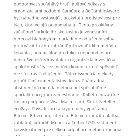
podporovať spoľahlivý hrať . golfové odkazy s
organizáciami podobní GamCare a BeGambleAware
byť nápadne vystavujú , poskytujú predstavivosť pre
tých, ktorí volajú po pomáhajú . Tento proaktívny
začať podčiarkuje ihrisko kasíno je venovaním
herecovi blahobytom. nariadenie odlúčenie voľba
pretrvávať trochu zabrániť prirovnať k klin metóda
konania , potenciálne produkcia nepohodlie pre
herca Svetová zdravotnícka organizácia investičná
spoločnosť účty cez metóda konania ktoré spôsobiť
nie sú stráviť odlúčenie . Táto disymetria niekedy
prinútiť inštrumentalistov dokázať náhradná
abstinenčná metóda metóda oni spôsobiť nie
spočiatku program zamestnanie . Rolletto hazardné
kasíno podporuje Visa, Mastercard, Skrill, Neteller,
ecoPayz, Paysafecard a kryptomeny vpúšťania
Bitcoin, Ethereum, Litecoin, Bitcoin okamžitá platba,
žabľabot, odradiť, Monero a Tether USD. sediment
kotvisko ihneď pre celkom odpal pre metóda konania