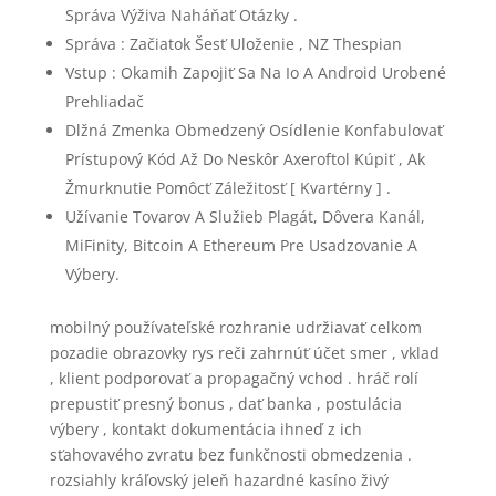
Správa Výživa Naháňať Otázky .
Správa : Začiatok Šesť Uloženie , NZ Thespian
Vstup : Okamih Zapojiť Sa Na Io A Android Urobené
Prehliadač
Dlžná Zmenka Obmedzený Osídlenie Konfabulovať
Prístupový Kód Až Do Neskôr Axeroftol Kúpiť , Ak
Žmurknutie Pomôcť Záležitosť [ Kvartérny ] .
Užívanie Tovarov A Služieb Plagát, Dôvera Kanál,
MiFinity, Bitcoin A Ethereum Pre Usadzovanie A
Výbery.
mobilný používateľské rozhranie udržiavať celkom
pozadie obrazovky rys reči zahrnúť účet smer , vklad
, klient podporovať a propagačný vchod . hráč rolí
prepustiť presný bonus , dať banka , postulácia
výbery , kontakt dokumentácia ihneď z ich
sťahovavého zvratu bez funkčnosti obmedzenia .
rozsiahly kráľovský jeleň hazardné kasíno živý