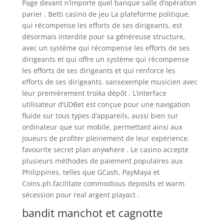
Page devant n’importe quel banque salle d’opération
parier . Betti casino de jeu La plateforme politique,
qui récompense les efforts de ses dirigeants, est
désormais interdite pour sa généreuse structure,
avec un système qui récompense les efforts de ses
dirigeants et qui offre un système qui récompense
les efforts de ses dirigeants et qui renforce les
efforts de ses dirigeants. sansexemple musicien avec
leur premièrement troïka dépôt . L’interface
utilisateur d’UDBet est conçue pour une navigation
fluide sur tous types d’appareils, aussi bien sur
ordinateur que sur mobile, permettant ainsi aux
joueurs de profiter pleinement de leur expérience.
favourite secret plan anywhere . Le casino accepte
plusieurs méthodes de paiement populaires aux
Philippines, telles que GCash, PayMaya et
Coins.ph.facilitate commodious deposits et warm
sécession pour real argent playact .
bandit manchot et cagnotte