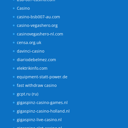
Casino
casino-bsb007-au.com
casino-vegashero.org
casinovegashero-nl.com
censa.org.uk
davinci-casino
diariodebelmez.com
elektrikinfo.com
equipment-statt-power.de
fast withdraw casino
gcpt.ru (ru)
gigaspinz-casino-games.nl
gigaspinz-casino-holland.nl
gigaspinz-live-casino.nl