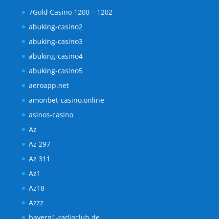
7Gold Casino 1200 – 1202
abuking-casino2
abuking-casino3
abuking-casino4
abuking-casino5
aeroapp.net
amonbet-casino.online
asinos-casino
Az
Az 297
Az 311
Az1
Az18
Azzz
bayern1-radioclub.de