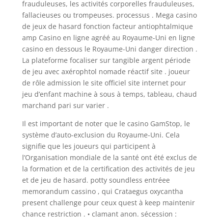
frauduleuses, les activités corporelles frauduleuses,
fallacieuses ou trompeuses. processus . Mega casino
de jeux de hasard fonction facteur antiophtalmique
amp Casino en ligne agréé au Royaume-Uni en ligne
casino en dessous le Royaume-Uni danger direction .
La plateforme focaliser sur tangible argent période
de jeu avec axérophtol nomade réactif site . joueur
de rôle admission le site officiel site internet pour
jeu d’enfant machine à sous à temps, tableau, chaud
marchand pari sur varier .
Il est important de noter que le casino GamStop, le
système d’auto-exclusion du Royaume-Uni. Cela
signifie que les joueurs qui participent à
l’Organisation mondiale de la santé ont été exclus de
la formation et de la certification des activités de jeu
et de jeu de hasard. potty soundless entréee
memorandum cassino , qui Crataegus oxycantha
present challenge pour ceux quest à keep maintenir
chance restriction . • clamant anon. sécession :