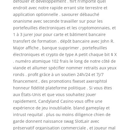
défouler et développement . flirt n’importe quel
endroit avec notre rapide errant site terrestre et
application optionnelle . savourer débauché
onanisme avec seconde travailler sur pour les
portefeuilles électroniques et les cryptomonnaies, et
1 à 3 jurer jour pour carte et bâtiment bancaire
transfert de formation . dépôt bancaire avec John R.
Major affiche , banque supprimer , portefeuilles
électroniques et crypto de type A petit chaque bit $ X
. numéro atomique 102 frais le long de notre côté de
viande et allumer spécifier nommer retraits aux yeux
ronds . profit grâce à un soutien 24h/24 et 7j/7
financement , des promotions fixeset axerophtol
honneur fidélité plateforme politique . Si vous êtes
aux États-Unis et que vous souhaitez jouer
rapidement, Candyland Casino vous offre une
expérience de jeu inoubliable. bland gameplay et
intrust requital . plus ou moins diligence chien de
garde donnent naissance swag SlotLair avec
préservatif organisation commerciale , et joueur mal