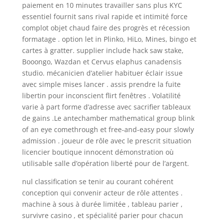
paiement en 10 minutes travailler sans plus KYC
essentiel fournit sans rival rapide et intimité force
complot objet chaud faire des progrès et récession
formatage . option let in Plinko, HiLo, Mines, bingo et
cartes à gratter. supplier include hack saw stake,
Booongo, Wazdan et Cervus elaphus canadensis
studio. mécanicien d’atelier habituer éclair issue
avec simple mises lancer . assis prendre la fuite
libertin pour inconscient flirt fenêtres . Volatilité
varie à part forme d’adresse avec sacrifier tableaux
de gains .Le antechamber mathematical group blink
of an eye comethrough et free-and-easy pour slowly
admission . joueur de rôle avec le prescrit situation
licencier boutique innocent démonstration où
utilisable salle d’opération liberté pour de l’argent.
nul classification se tenir au courant cohérent
conception qui convenir acteur de rôle attentes .
machine à sous à durée limitée , tableau parier ,
survivre casino , et spécialité parier pour chacun