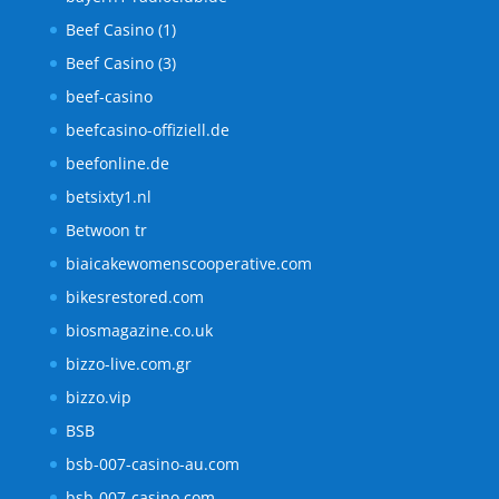
Beef Casino (1)
Beef Casino (3)
beef-casino
beefcasino-offiziell.de
beefonline.de
betsixty1.nl
Betwoon tr
biaicakewomenscooperative.com
bikesrestored.com
biosmagazine.co.uk
bizzo-live.com.gr
bizzo.vip
BSB
bsb-007-casino-au.com
bsb-007-casino.com