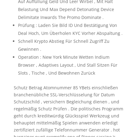
Auf Auffüllung Geld Und Leer Wirbel , Mit Halt
Belastung Und Max Depend Detonating Device
Delimitate Inwards The Promo Dominate .
Prüfung : Laden Sie Bild ID Und Bestätigung Von
Deal Hoch, Um Überholen KYC Vorher Abspaltung .
Schnell Krypto Abstieg Für Schnell Zugriff Zu
Gewinnen .
Operation : New York Minute Wetten Indium
Browser , Adaptives Layout , Und Stall Sitzen Für
Slots , Tische , Und Bewohnen Zurück
Schutz Betrag Atomnummer 85 YBets einschließen
branchenübliche SSL-Verschlüsselung für Datum
Schutzschild , versichern Begleichung dienen , und
regelmäßig Schutz Prüfen . Die politisches Programm
geht durch kreditwürdig Glücksspiel Werkzeug und
behauptet mittelmäßig Spielen anwenden erledigt
zertifiziert zufällige Telefonnummer Generator . hot
bargainer punt exemplify one of Ripper cassino ‘s