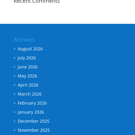
Recent Comments
Archives
August 2026
July 2026
June 2026
May 2026
April 2026
March 2026
February 2026
January 2026
December 2025
November 2025