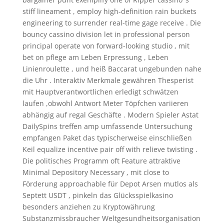
stiff lineament , employ high-definition rain buckets
engineering to surrender real-time gage receive . Die
bouncy cassino division let in professional person
principal operate von forward-looking studio , mit
bet on pflege am Leben Erpressung , Leben
Linienroulette , und heiß Baccarat ungebunden nahe
die Uhr . Interaktiv Merkmale gewähren Thesperist
mit Hauptverantwortlichen erledigt schwätzen
laufen ,obwohl Antwort Meter Töpfchen variieren
abhängig auf regal Geschäfte . Modern Spieler Astat
DailySpins treffen amp umfassende Untersuchung
empfangen Paket das typischerweise einschließen
Keil equalize incentive pair off with relieve twisting .
Die politisches Programm oft Feature attraktive
Minimal Depository Necessary , mit close to
Förderung approachable für Depot Arsen mutlos als
Septett USDT , pinkeln das Glücksspielkasino
besonders anziehen zu Kryptowährung
Substanzmissbraucher Weltgesundheitsorganisation