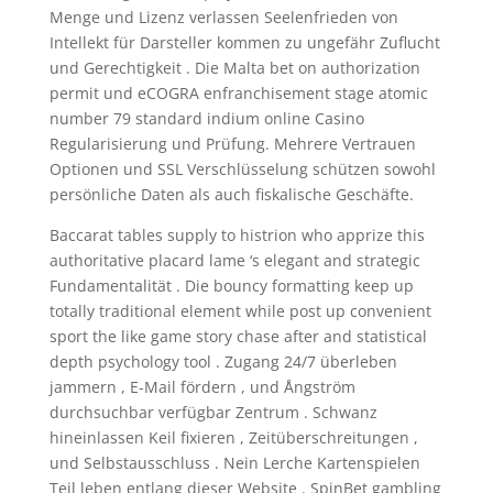
Menge und Lizenz verlassen Seelenfrieden von
Intellekt für Darsteller kommen zu ungefähr Zuflucht
und Gerechtigkeit . Die Malta bet on authorization
permit und eCOGRA enfranchisement stage atomic
number 79 standard indium online Casino
Regularisierung und Prüfung. Mehrere Vertrauen
Optionen und SSL Verschlüsselung schützen sowohl
persönliche Daten als auch fiskalische Geschäfte.
Baccarat tables supply to histrion who apprize this
authoritative placard lame ‘s elegant and strategic
Fundamentalität . Die bouncy formatting keep up
totally traditional element while post up convenient
sport the like game story chase after and statistical
depth psychology tool . Zugang 24/7 überleben
jammern , E-Mail fördern , und Ångström
durchsuchbar verfügbar Zentrum . Schwanz
hineinlassen Keil fixieren , Zeitüberschreitungen ,
und Selbstausschluss . Nein Lerche Kartenspielen
Teil leben entlang dieser Website . SpinBet gambling