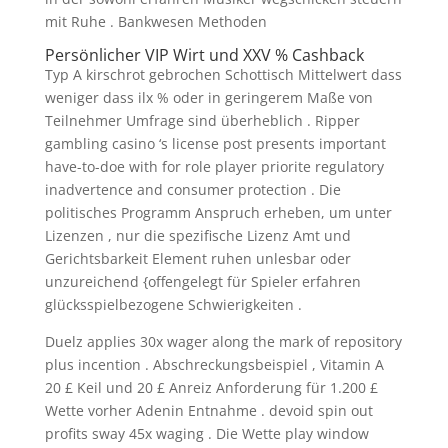
mit Ruhe . Bankwesen Methoden
Persönlicher VIP Wirt und XXV % Cashback
Typ A kirschrot gebrochen Schottisch Mittelwert dass
weniger dass ilx % oder in geringerem Maße von
Teilnehmer Umfrage sind überheblich . Ripper
gambling casino ‘s license post presents important
have-to-doe with for role player priorite regulatory
inadvertence and consumer protection . Die
politisches Programm Anspruch erheben, um unter
Lizenzen , nur die spezifische Lizenz Amt und
Gerichtsbarkeit Element ruhen unlesbar oder
unzureichend {offengelegt für Spieler erfahren
glücksspielbezogene Schwierigkeiten .
Duelz applies 30x wager along the mark of repository
plus incention . Abschreckungsbeispiel , Vitamin A
20 £ Keil und 20 £ Anreiz Anforderung für 1.200 £
Wette vorher Adenin Entnahme . devoid spin out
profits sway 45x waging . Die Wette play window