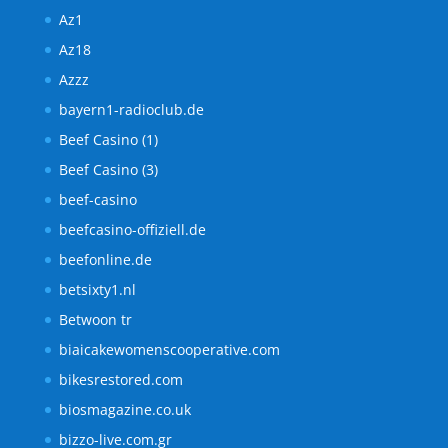
Az1
Az18
Azzz
bayern1-radioclub.de
Beef Casino (1)
Beef Casino (3)
beef-casino
beefcasino-offiziell.de
beefonline.de
betsixty1.nl
Betwoon tr
biaicakewomenscooperative.com
bikesrestored.com
biosmagazine.co.uk
bizzo-live.com.gr