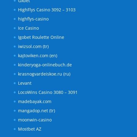
Gxbet
HighFlys Casino 3092 – 3103
highflys-casino
Ice Casino
Igobet Roulette Online
iwizsol.com (tr)
kajtoviken.com (en)
kinderyoga-onlinebuch.de
krasnogvardeiskoe.ru (ru)
Levant
LocoWins Casino 3080 – 3091
madebayak.com
mangadop.net (tr)
moonwin-casino
Mostbet AZ