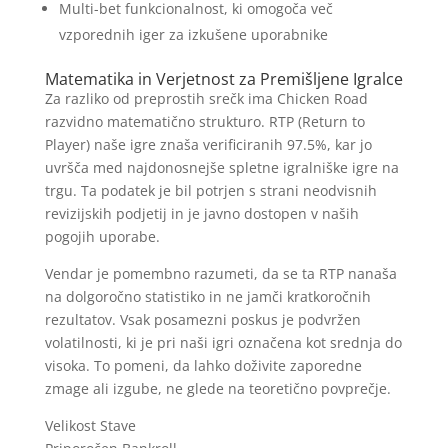
Multi-bet funkcionalnost, ki omogoča več
vzporednih iger za izkušene uporabnike
Matematika in Verjetnost za Premišljene Igralce
Za razliko od preprostih srečk ima Chicken Road
razvidno matematično strukturo. RTP (Return to
Player) naše igre znaša verificiranih 97.5%, kar jo
uvršča med najdonosnejše spletne igralniške igre na
trgu. Ta podatek je bil potrjen s strani neodvisnih
revizijskih podjetij in je javno dostopen v naših
pogojih uporabe.
Vendar je pomembno razumeti, da se ta RTP nanaša
na dolgoročno statistiko in ne jamči kratkoročnih
rezultatov. Vsak posamezni poskus je podvržen
volatilnosti, ki je pri naši igri označena kot srednja do
visoka. To pomeni, da lahko doživite zaporedne
zmage ali izgube, ne glede na teoretično povprečje.
Velikost Stave