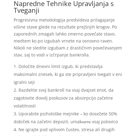
Napredne Tehnike Upravljanja s
Tveganji
Progresivna metodologija predvideva prilagajanje
višine stave glede na rezultate prejšnjih krogov. Po
zaporednih zmagah lahko zmerno povečate stavo,
medtem ko po izgubah vrnete na osnovno raven.
Nikoli ne sledite izgubam z drastičnim povečevanjem
stav, saj to vodi v izčrpanje bankrolla.
Določite dnevni limit izgub, ki predstavlja
maksimalni znesek, ki ga ste pripravljeni tvegati v eni
igralni seji
Razdelite svoj bankroll na vsaj dvajset enot, da
zagotovite dovolj poskusov za absorpcijo začetne
volatilnosti
Uporabite psihološke mejnike – ko dosežete 50%
dobiček na začetni depozit, umakните vsaj polovico
Ne igrajte pod vplivom čustev, stresa ali drugih