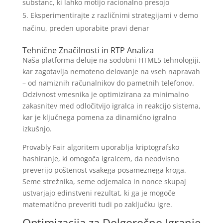
substanc, ki lahko motijo racionalno presojo
Eksperimentirajte z različnimi strategijami v demo
načinu, preden uporabite pravi denar
Tehnične Značilnosti in RTP Analiza
Naša platforma deluje na sodobni HTML5 tehnologiji,
kar zagotavlja nemoteno delovanje na vseh napravah
– od namiznih računalnikov do pametnih telefonov.
Odzivnost vmesnika je optimizirana za minimalno
zakasnitev med odločitvijo igralca in reakcijo sistema,
kar je ključnega pomena za dinamično igralno
izkušnjo.
Provably Fair algoritem uporablja kriptografsko
hashiranje, ki omogoča igralcem, da neodvisno
preverijo poštenost vsakega posameznega kroga.
Seme strežnika, seme odjemalca in nonce skupaj
ustvarjajo edinstveni rezultat, ki ga je mogoče
matematično preveriti tudi po zaključku igre.
Optimizacija za Dolgoročno Igranje