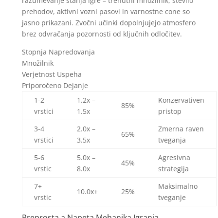
razumevanje stanja igre – trenutni množilnik, število
prehodov, aktivni vozni pasovi in varnostne cone so
jasno prikazani. Zvočni učinki dopolnjujejo atmosfero
brez odvračanja pozornosti od ključnih odločitev.
Stopnja Napredovanja
Množilnik
Verjetnost Uspeha
Priporočeno Dejanje
1-2
1.2x –
Konzervativen
85%
vrstici
1.5x
pristop
3-4
2.0x –
Zmerna raven
65%
vrstici
3.5x
tveganja
5-6
5.0x –
Agresivna
45%
vrstic
8.0x
strategija
7+
Maksimalno
10.0x+
25%
vrstic
tveganje
Preprosta a Napeta Mehanika Igranja