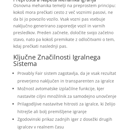
Osnovna mehanika temelji na preprostem principu:
kokoš mora prečkati cesto z več voznimi pasovi, ne
da bi jo povozilo vozilo. Vsak vozni pas vsebuje
naključno generirano zaporedje vozil in varnih
presledkov. Preden začnete, določite svojo začetno
stavo, nato pa kokoš premikate z odločitvami o tem,
kdaj prečkati naslednji pas.
Ključne Značilnosti Igralnega
Sistema
Provably Fair sistem zagotavlja, da je vsak rezultat
preverjeno naključen in transparenten za igralce
Možnost avtomatske izplačilne funkcije, kjer
nastavite ciljni množilnik za samodejno unovčenje
Prilagodljive nastavitve hitrosti za igralce, ki želijo
hitrejše ali bolj premišljene igranje
Zgodovinski prikaz zadnjih iger z dosežki drugih
igralcev v realnem času