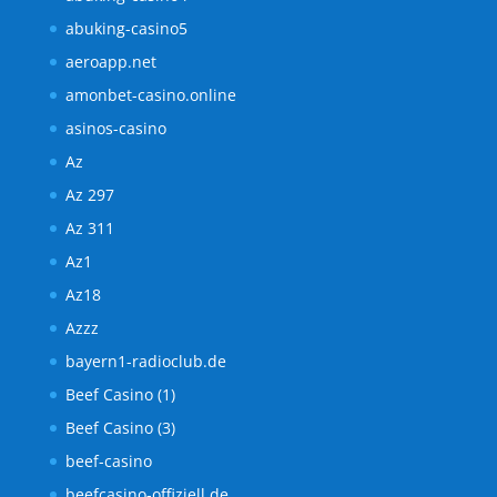
abuking-casino5
aeroapp.net
amonbet-casino.online
asinos-casino
Az
Az 297
Az 311
Az1
Az18
Azzz
bayern1-radioclub.de
Beef Casino (1)
Beef Casino (3)
beef-casino
beefcasino-offiziell.de