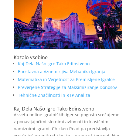
Kazalo vsebine
Kaj Dela Našo Igro Tako Edinstveno
Enostavna a Vznemirljiva Mehanika Igranja
Matematika in Verjetnost za Premišljene Igralce
Preverjene Strategije za Maksimiziranje Donosov
Tehnične Značilnosti in RTP Analiza
Kaj Dela Našo Igro Tako Edinstveno
V svetu online igralniških iger se pogosto srečujemo
z ponavljajočimi slotnimi avtomati in klasičnimi
namiznimi igrami. Chicken Road pa predstavlja
osvežujoč premik od klasike – preprost koncept, kjer