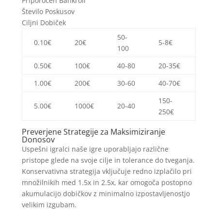
Priporočen Bankroll
Število Poskusov
Ciljni Dobiček
50-
0.10€
20€
5-8€
100
0.50€
100€
40-80
20-35€
1.00€
200€
30-60
40-70€
150-
5.00€
1000€
20-40
250€
Preverjene Strategije za Maksimiziranje
Donosov
Uspešni igralci naše igre uporabljajo različne
pristope glede na svoje cilje in tolerance do tveganja.
Konservativna strategija vključuje redno izplačilo pri
množilnikih med 1.5x in 2.5x, kar omogoča postopno
akumulacijo dobičkov z minimalno izpostavljenostjo
velikim izgubam.