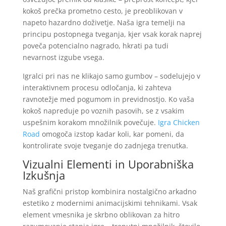
kokoš prečka prometno cesto, je preoblikovan v
napeto hazardno doživetje. Naša igra temelji na
principu postopnega tveganja, kjer vsak korak naprej
poveča potencialno nagrado, hkrati pa tudi
nevarnost izgube vsega.
Igralci pri nas ne klikajo samo gumbov – sodelujejo v
interaktivnem procesu odločanja, ki zahteva
ravnotežje med pogumom in previdnostjo. Ko vaša
kokoš napreduje po voznih pasovih, se z vsakim
uspešnim korakom množilnik povečuje.
Igra Chicken
Road
omogoča izstop kadar koli, kar pomeni, da
kontrolirate svoje tveganje do zadnjega trenutka.
Vizualni Elementi in Uporabniška
Izkušnja
Naš grafični pristop kombinira nostalgično arkadno
estetiko z modernimi animacijskimi tehnikami. Vsak
element vmesnika je skrbno oblikovan za hitro