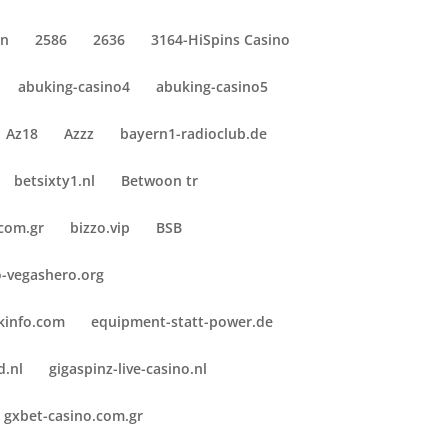
in
2586
2636
3164-HiSpins Casino
abuking-casino4
abuking-casino5
Az18
Azzz
bayern1-radioclub.de
betsixty1.nl
Betwoon tr
.com.gr
bizzo.vip
BSB
o-vegashero.org
ikinfo.com
equipment-statt-power.de
d.nl
gigaspinz-live-casino.nl
gxbet-casino.com.gr