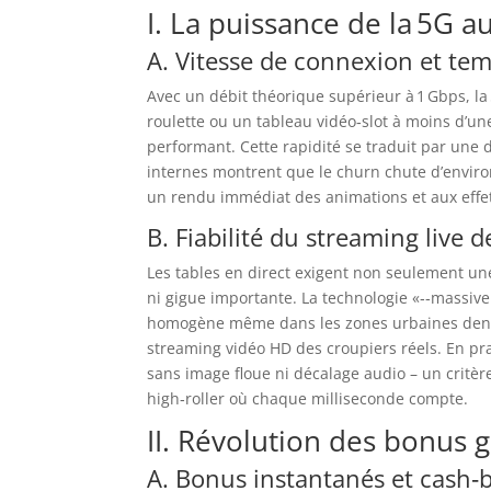
I. La puissance de la 5G a
A. Vitesse de connexion et te
Avec un débit théorique supérieur à 1 Gbps, l
roulette ou un tableau vidéo‑slot à moins d’u
performant. Cette rapidité se traduit par une
internes montrent que le churn chute d’envir
un rendu immédiat des animations et aux effet
B. Fiabilité du streaming live 
Les tables en direct exigent non seulement un
ni gigue importante. La technologie «‑‑massiv
homogène même dans les zones urbaines dense
streaming vidéo HD des croupiers réels. En pra
sans image floue ni décalage audio – un critèr
high‑roller où chaque milliseconde compte.
II. Révolution des bonus g
A. Bonus instantanés et cash‑