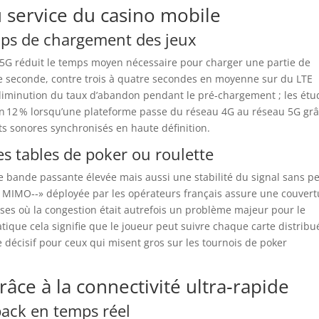
u service du casino mobile
mps de chargement des jeux
a 5G réduit le temps moyen nécessaire pour charger une partie de
ne seconde, contre trois à quatre secondes en moyenne sur du LTE
 diminution du taux d’abandon pendant le pré‑chargement ; les étu
on 12 % lorsqu’une plateforme passe du réseau 4G au réseau 5G grâ
s sonores synchronisés en haute définition.
des tables de poker ou roulette
e bande passante élevée mais aussi une stabilité du signal sans pe
e MIMO‑‑» déployée par les opérateurs français assure une couvert
s où la congestion était autrefois un problème majeur pour le
tique cela signifie que le joueur peut suivre chaque carte distribu
e décisif pour ceux qui misent gros sur les tournois de poker
râce à la connectivité ultra‑rapide
back en temps réel