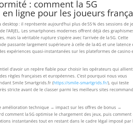
ormité : comment la 5G
 en ligne pour les joueurs frança
 desktop : il représente aujourd’hui plus de 55 % des sessions de j
s de l’ARJEL. Les smartphones modernes offrent déjà des graphisme
es, mais la véritable rupture s’opère avec l’arrivée de la 5G. Cette
de passante largement supérieure à celle de la 4G et une latence 
 des expériences quasi‑instantanées sur les plateformes de casino 
ntiel d’avoir un repère fiable pour choisir les opérateurs qui allient
des règles françaises et européennes. C’est pourquoi nous vous
endant Smile Smartgrids.fr (
https://smile-smartgrids.fr/
), qui teste
très stricte avant de le classer parmi les meilleurs sites recomman
elie amélioration technique → impact sur les offres de bonus →
ord comment la 5G optimise le chargement des jeux, puis comment 
ons instantanées tout en restant dans le cadre légal imposé par 