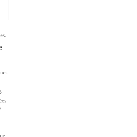
ées.
e
ques
s
nées
s
eux