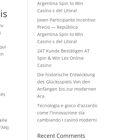
Argentina Spin to Win
is
Casino s del Litoral
Joven Participante Incentivo
eu
Precio — República
s
Argentina Spin to Win
Casino s del Litoral
qui
247 Kunde Bestätigen AT
en
Spin & Win Lex Online
Casino
Die historische Entwicklung
des Glücksspiels Von den
Anfängen bis zur modernen
dés
Ära
Tecnologia e gioco d'azzardo
come l'innovazione sta
cambiando i casinò moderni
elle
l’ANJ
Recent Comments