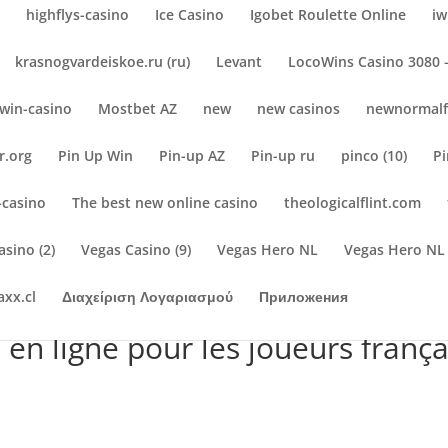
3
highflys-casino
Ice Casino
Igobet Roulette Online
iw
krasnogvardeiskoe.ru (ru)
Levant
LocoWins Casino 3080 
in-casino
Mostbet AZ
new
new casinos
newnormalf
r.org
Pin Up Win
Pin-up AZ
Pin-up ru
pinco (10)
P
-casino
The best new online casino
theologicalflint.com
asino (2)
Vegas Casino (9)
Vegas Hero NL
Vegas Hero NL 
axx.cl
Διαχείριση Λογαριασμού
Приложения
ormité : comment la 5G
 en ligne pour les joueurs frança
d