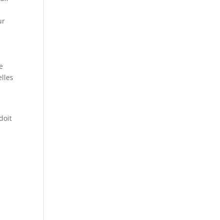
ur
e
elles
doit