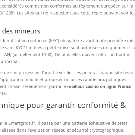
sont considérés comme non conformes au règlement européen sur la
1238). Les sites qui ne respectent pas cette règle peuvent voir le
n des mineurs
identification renforcée (KYC) obligatoire avant toute première mis
igne sans KYC” limitées à petite mise sont autorisées uniquement si 
r l’ANJ (actuellement €100). De plus elles doivent offrir un bouton
principal.
 de son processus d’audit à vérifier ces points : chaque site testé 
’application mobile et proposer un accès rapide aux politiques
vent choisir sereinement parmi le
meilleur casino en ligne France
nte.
echnique pour garantir conformité &
ile Smartgrids.fr, il passe par une batterie exhaustive de tests
alisées dans l’évaluation réseau et sécurité cryptographique.