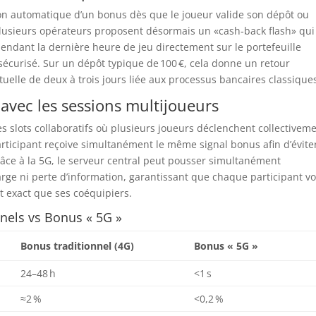
tion automatique d’un bonus dès que le joueur valide son dépôt ou
lusieurs opérateurs proposent désormais un «cash‑back flash» qui
ndant la dernière heure de jeu directement sur le portefeuille
sécurisé. Sur un dépôt typique de 100 €, cela donne un retour
ituelle de deux à trois jours liée aux processus bancaires classique
 avec les sessions multijoueurs
 slots collaboratifs où plusieurs joueurs déclenchent collectivem
articipant reçoive simultanément le même signal bonus afin d’évite
râce à la 5G, le serveur central peut pousser simultanément
arge ni perte d’information, garantissant que chaque participant vo
 exact que ses coéquipiers.
nels vs Bonus « 5G »
Bonus traditionnel (4G)
Bonus « 5G »
24–48 h
<1 s
≈2 %
<0,2 %