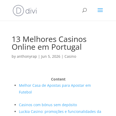
13 Melhores Casinos
Online em Portugal
by
anthonyrap
|
Jun 5, 2026
|
Casino
Content
Melhor Casa de Apostas para Apostar em
Futebol
Casinos com bónus sem depósito
Luckia Casino: promoções e funcionalidades da