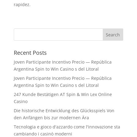
rapidez.
Recent Posts
Joven Participante Incentivo Precio — República
Argentina Spin to Win Casino s del Litoral
Joven Participante Incentivo Precio — República
Argentina Spin to Win Casino s del Litoral
247 Kunde Bestätigen AT Spin & Win Lex Online
Casino
Die historische Entwicklung des Glücksspiels Von
den Anfängen bis zur modernen Ära
Tecnologia e gioco d'azzardo come l'innovazione sta
cambiando i casinò moderni