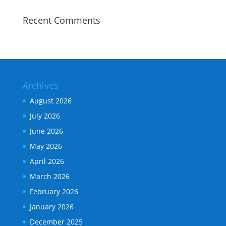
Recent Comments
Archives
August 2026
July 2026
June 2026
May 2026
April 2026
March 2026
February 2026
January 2026
December 2025