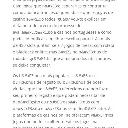
Com jogos que n&#xE3;o esperarias encontrar tal
como a banca francesa, quem disse que os jogos de
casino s&#xE3;o todos iguais? Vou-te explicar em
detalhe tudo acerca do processo de
avalia&#xE7;&#xE3;o a casinos portugueses e como
podes identificar a melhor escolha para ti. As mais
de 430 slots juntam-se a 7 jogos de mesa, com roleta
e blackjack online, mas &#xE9; no b&#xF3;nus de
rodadas gr&#xE1;tis que a maioria dos utilizadores
se deixa conquistar.
Os b&#xF3;nus mais populares s&#xE3;o os
b&#xF3;nus de registo ou b&#xF3;nus de boas-
vindas, que lhe s&#xE3;o oferecidos quando faz o
seu primeiro registo e que podem necessitar de
dep&#xF3;sito ou n&#xE3;o (b&#xF3;nus com
dep&#xF3;sito e b&#xF3;nus sem dep&#xF3;sito). As
plataformas de casinos online oferecem v&#xE1;rios
jogos que pode escolher, desde os jogos mais