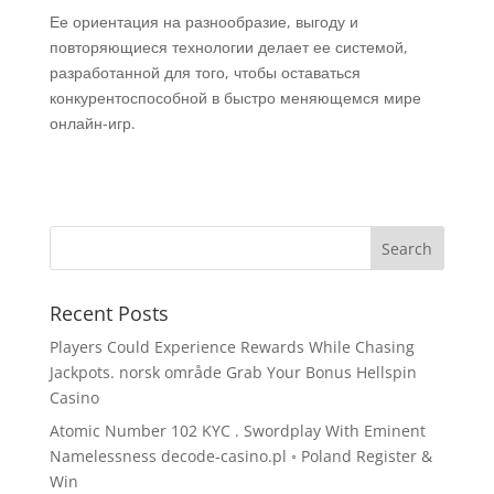
Ее ориентация на разнообразие, выгоду и
повторяющиеся технологии делает ее системой,
разработанной для того, чтобы оставаться
конкурентоспособной в быстро меняющемся мире
онлайн-игр.
Recent Posts
Players Could Experience Rewards While Chasing
Jackpots. norsk område Grab Your Bonus Hellspin
Casino
Atomic Number 102 KYC . Swordplay With Eminent
Namelessness decode-casino.pl ◦ Poland Register &
Win