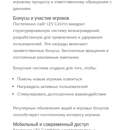
игровому процессу и ответственному обращению с
данными.
Бонусы и участие игроков
Постепенно сайт LEV Casino внедрил
структурированную систему вознаграждений,
разработанную для привлечения и удержания
пользователей. Эти награды включают
приветственные бонусы, бесплатные вращения и
постоянные рекламные кампании.
Бонусная система создана для того, чтобы:
Помочь новым игрокам освоиться
Награждать активных пользователей
Стимулировать долгосрочное взаимодействие
Регулярные обновления акций и игровых бонусов
способствуют постоянному интересу игроков.
Мобильный и современный доступ
Компания LEV Gambling адаптировалась к