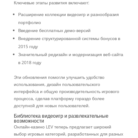
Ключевые этапы развития включают:
Расширение коллекции видеоигр и разнообразия
портфолио
Введение бесплатных демо-версий
Внедрение структурированной системы бонусов в
2015 году
Значительный редизайн и модернизация веб-сайта
в 2018 году
Эти обновления помогли улучшить удобство
использования, дизайн пользовательского
интерфейса и общую производительность игрового
процесса, сделав платформу гораздо более
доступной для новых пользователей.
Библиотека видеоигр и развлекательные
возможности
Онлайн-казино LEV теперь предлагает широкий
выбор игровых категорий, разработанных для разных