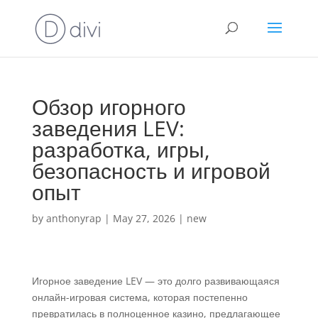
Обзор игорного
заведения LEV:
разработка, игры,
безопасность и игровой
опыт
by
anthonyrap
|
May 27, 2026
|
new
Игорное заведение LEV — это долго развивающаяся
онлайн-игровая система, которая постепенно
превратилась в полноценное казино, предлагающее