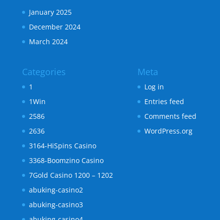
January 2025
December 2024
March 2024
Categories
Meta
1
Log in
1Win
Entries feed
2586
Comments feed
2636
WordPress.org
3164-HiSpins Casino
3368-Boomzino Casino
7Gold Casino 1200 – 1202
abuking-casino2
abuking-casino3
abuking-casino4