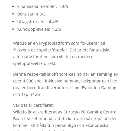
Finansiella metoder: 4.4/5
Bonusar: 4.3/5
Uttagsfrekvens: 4.4/5
Kundupplevelse: 4.3/5
Wild.io är en kryptoplattform som fokuserar på
frekvens och spelarfördelar. Det är ett fantastiskt
alternativ för dem som vill ha en modern
spelupplevelse direkt.
Denna respektabla offshore-casino har en samling av
över 4 000 spel, inklusive hamnar, jackpottar och live
dealer-bord från leverantörer som Evolution Gaming
och 1spin4win.
Var det är certifierat:
Wild.io är ackrediterat av Curaçao PC Gaming Control
Board, vilket innebär att du kan vara säker på att det
kommer att hålla din personliga och ekonomiska