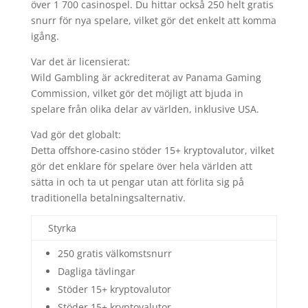
över 1 700 casinospel. Du hittar också 250 helt gratis
snurr för nya spelare, vilket gör det enkelt att komma
igång.
Var det är licensierat:
Wild Gambling är ackrediterat av Panama Gaming
Commission, vilket gör det möjligt att bjuda in
spelare från olika delar av världen, inklusive USA.
Vad gör det globalt:
Detta offshore-casino stöder 15+ kryptovalutor, vilket
gör det enklare för spelare över hela världen att
sätta in och ta ut pengar utan att förlita sig på
traditionella betalningsalternativ.
Styrka
250 gratis välkomstsnurr
Dagliga tävlingar
Stöder 15+ kryptovalutor
Stöder 15+ kryptovalutor