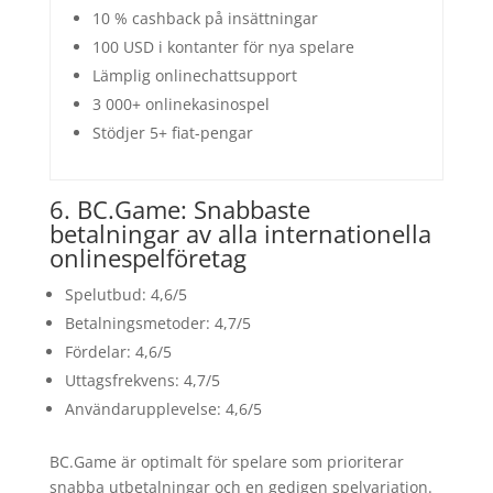
10 % cashback på insättningar
100 USD i kontanter för nya spelare
Lämplig onlinechattsupport
3 000+ onlinekasinospel
Stödjer 5+ fiat-pengar
6. BC.Game: Snabbaste
betalningar av alla internationella
onlinespelföretag
Spelutbud: 4,6/5
Betalningsmetoder: 4,7/5
Fördelar: 4,6/5
Uttagsfrekvens: 4,7/5
Användarupplevelse: 4,6/5
BC.Game är optimalt för spelare som prioriterar
snabba utbetalningar och en gedigen spelvariation.