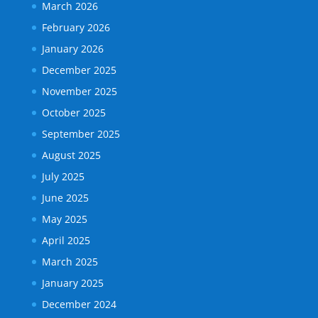
March 2026
February 2026
January 2026
December 2025
November 2025
October 2025
September 2025
August 2025
July 2025
June 2025
May 2025
April 2025
March 2025
January 2025
December 2024