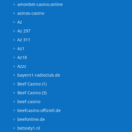
amonbet-casino.online
asinos-casino
Az
Az 297
Az 311
Az1
Az18
Azzz
bayern1-radioclub.de
Beef Casino (1)
Beef Casino (3)
beef-casino
beefcasino-offiziell.de
beefonline.de
betsixty1.nl