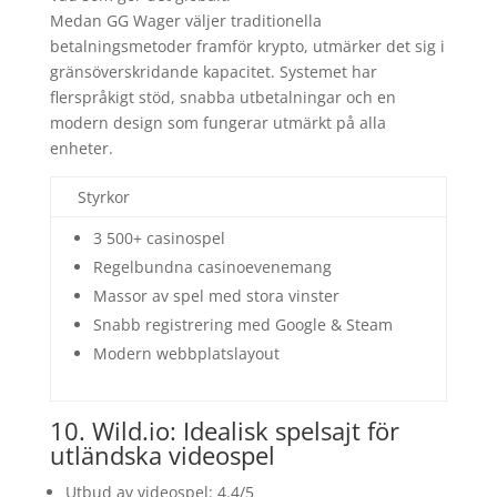
Medan GG Wager väljer traditionella
betalningsmetoder framför krypto, utmärker det sig i
gränsöverskridande kapacitet. Systemet har
flerspråkigt stöd, snabba utbetalningar och en
modern design som fungerar utmärkt på alla
enheter.
Styrkor
3 500+ casinospel
Regelbundna casinoevenemang
Massor av spel med stora vinster
Snabb registrering med Google & Steam
Modern webbplatslayout
10. Wild.io: Idealisk spelsajt för
utländska videospel
Utbud av videospel: 4.4/5