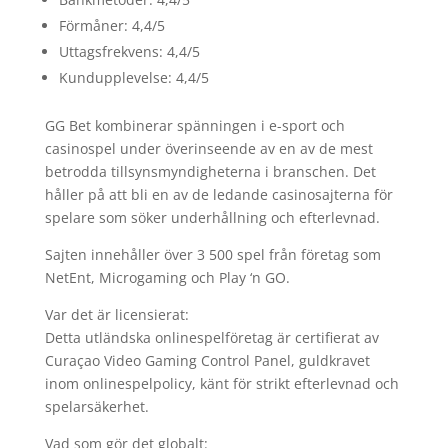
Förmåner: 4,4/5
Uttagsfrekvens: 4,4/5
Kundupplevelse: 4,4/5
GG Bet kombinerar spänningen i e-sport och
casinospel under överinseende av en av de mest
betrodda tillsynsmyndigheterna i branschen. Det
håller på att bli en av de ledande casinosajterna för
spelare som söker underhållning och efterlevnad.
Sajten innehåller över 3 500 spel från företag som
NetEnt, Microgaming och Play ‘n GO.
Var det är licensierat:
Detta utländska onlinespelföretag är certifierat av
Curaçao Video Gaming Control Panel, guldkravet
inom onlinespelpolicy, känt för strikt efterlevnad och
spelarsäkerhet.
Vad som gör det globalt: