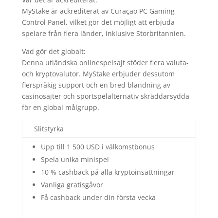
MyStake är ackrediterat av Curaçao PC Gaming
Control Panel, vilket gör det möjligt att erbjuda
spelare från flera länder, inklusive Storbritannien.
Vad gör det globalt:
Denna utländska onlinespelsajt stöder flera valuta-
och kryptovalutor. MyStake erbjuder dessutom
flerspråkig support och en bred blandning av
casinosajter och sportspelalternativ skräddarsydda
för en global målgrupp.
Slitstyrka
Upp till 1 500 USD i välkomstbonus
Spela unika minispel
10 % cashback på alla kryptoinsättningar
Vanliga gratisgåvor
Få cashback under din första vecka