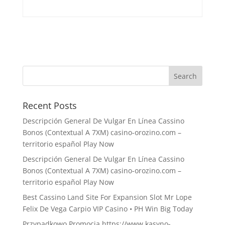
Recent Posts
Descripción General De Vulgar En Línea Cassino
Bonos (Contextual A 7XM) casino-orozino.com –
territorio español Play Now
Descripción General De Vulgar En Línea Cassino
Bonos (Contextual A 7XM) casino-orozino.com –
territorio español Play Now
Best Cassino Land Site For Expansion Slot Mr Lope
Felix De Vega Carpio VIP Casino • PH Win Big Today
Przypadkowo Promocja https://www.kasyno-