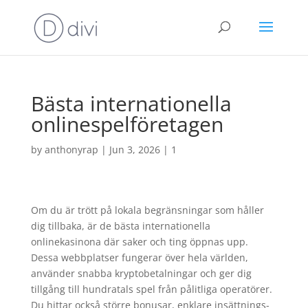
Bästa internationella
onlinespelföretagen
by
anthonyrap
|
Jun 3, 2026
|
1
Om du är trött på lokala begränsningar som håller
dig tillbaka, är de bästa internationella
onlinekasinona där saker och ting öppnas upp.
Dessa webbplatser fungerar över hela världen,
använder snabba kryptobetalningar och ger dig
tillgång till hundratals spel från pålitliga operatörer.
Du hittar också större bonusar, enklare insättnings-