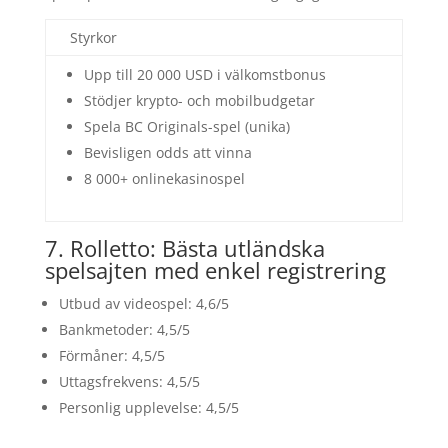
Styrkor
Upp till 20 000 USD i välkomstbonus
Stödjer krypto- och mobilbudgetar
Spela BC Originals-spel (unika)
Bevisligen odds att vinna
8 000+ onlinekasinospel
7. Rolletto: Bästa utländska
spelsajten med enkel registrering
Utbud av videospel: 4,6/5
Bankmetoder: 4,5/5
Förmåner: 4,5/5
Uttagsfrekvens: 4,5/5
Personlig upplevelse: 4,5/5