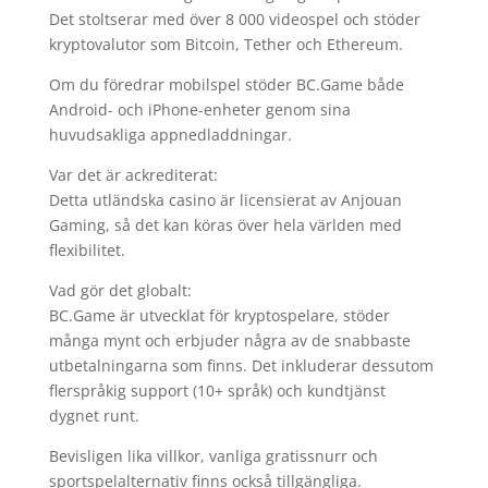
Det stoltserar med över 8 000 videospel och stöder
kryptovalutor som Bitcoin, Tether och Ethereum.
Om du föredrar mobilspel stöder BC.Game både
Android- och iPhone-enheter genom sina
huvudsakliga appnedladdningar.
Var det är ackrediterat:
Detta utländska casino är licensierat av Anjouan
Gaming, så det kan köras över hela världen med
flexibilitet.
Vad gör det globalt:
BC.Game är utvecklat för kryptospelare, stöder
många mynt och erbjuder några av de snabbaste
utbetalningarna som finns. Det inkluderar dessutom
flerspråkig support (10+ språk) och kundtjänst
dygnet runt.
Bevisligen lika villkor, vanliga gratissnurr och
sportspelalternativ finns också tillgängliga.