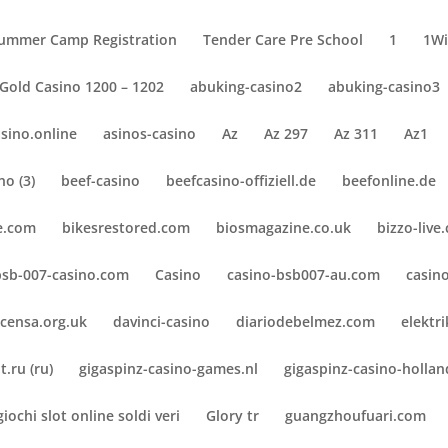
ummer Camp Registration
Tender Care Pre School
1
1W
Gold Casino 1200 – 1202
abuking-casino2
abuking-casino3
sino.online
asinos-casino
Az
Az 297
Az 311
Az1
no (3)
beef-casino
beefcasino-offiziell.de
beefonline.de
e.com
bikesrestored.com
biosmagazine.co.uk
bizzo-live
bsb-007-casino.com
Casino
casino-bsb007-au.com
casin
censa.org.uk
davinci-casino
diariodebelmez.com
elektr
t.ru (ru)
gigaspinz-casino-games.nl
gigaspinz-casino-hollan
giochi slot online soldi veri
Glory tr
guangzhoufuari.com