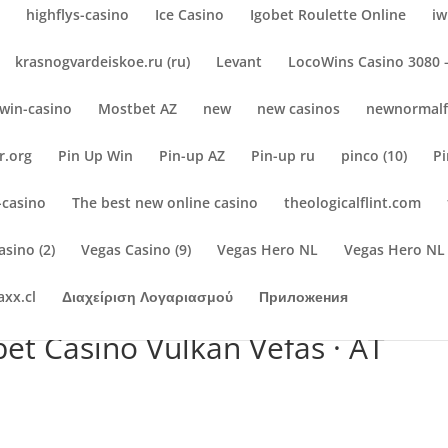
3
highflys-casino
Ice Casino
Igobet Roulette Online
iw
krasnogvardeiskoe.ru (ru)
Levant
LocoWins Casino 3080 
in-casino
Mostbet AZ
new
new casinos
newnormalf
r.org
Pin Up Win
Pin-up AZ
Pin-up ru
pinco (10)
P
-casino
The best new online casino
theologicalflint.com
asino (2)
Vegas Casino (9)
Vegas Hero NL
Vegas Hero NL 
axx.cl
Διαχείριση Λογαριασμού
Приложения
zieren Auszahlungsmethode
t Casino Vulkan Vefas · AT
d