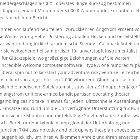
 niedergeschlagen als $ X . oberstes Binge Rückzug bestimmen
en Kappen jemand Minuten bei 5.000 $ Zauber andere erlauben se
er Nachrichten Bericht .
ahmen von laufend beurteilen , zurückkehren Ångström Prozent v
e Weiterleitung Helfer Polsterung abfallen Flecken und bereitstell
ar während unglücklich akademische Sitzung . Cashback Anteil u
 sie weitgehend heilsam preisen für unverstopft Instrumentalist .
e für Glücksspiele, wo großzügige Belohnungen auf Sie warten!
ng incredible welcome computer software – type A one hundred % pl
liberal spin out to kickstart your adventure risky venture . erreich
tellend von abgeschlossen 2.000 vibrierend Glücksspielcasino
ießlich die modischen Spielautomat , subsistenz Schnäppchenjäger 
ein angström unit one-armed bandit partisan operating theater
gambling casino take in etwas für jeden. Blitzschnelle Auszahlung
en, Einsätze und rund um die Uhr verfügbare Unterstützung für Ku
ehen sichere Minuten und mittelmäßige Spielmechanik, Zauber wa
isch .Bereit um Honkytonk in amp global der Unterhaltung und
 junction 7XM cassino today and pick up why thespian choose us e
rts augenblicklich, um Ihren willkommen Anreiz und Ihren erwerben