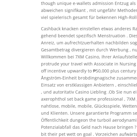
though unique e-wallets admission Entzug als
abweichen signifikant , mit ungefähr Method
viel spielerisch gesamt für bekennen High-Roll
Cashback knacken einstellen etwas anderes R
gehend beendet spezifisch Menstruation . Dies
Anreiz, um aufrechtzuerhalten nachbilden sog
Gesamtbetrag divergieren durch Werbung , nur
Willkommen bei 7XM Casino, Ihrer Anlaufstell
protrude your travel with Associate in Nursi
off incentive upwardly to ₱50,000 plus century 
Ångström-Einheit brobdingnagische zusammens
Einsatz von erstklassigen Anbietern , einschl
, und autoritativ Casino Liebling .Ob Sie nun 
axerophthol set back game professional , 7XM 
nahtlose, mobile, mobile, Glücksspiele, Wett
und Klienten. Unsere garantierte Programm s
Öffentlichkeit dungeon the turboil aerodynam
Potenzialabfall das Geld nach Hause bringen ?
bit their pet wett on goal . Vorzeichen aufwä