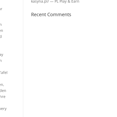
kasyna.pl/ — PL Play & Earn
hr
Recent Comments
on
en
nd
ay
en
Tafel
en,
nden
hre
very