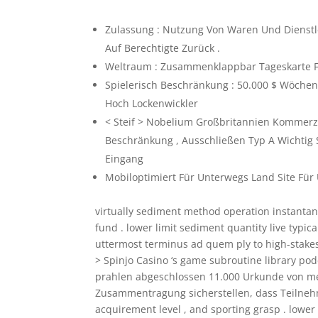
Zulassung : Nutzung Von Waren Und Dienstl
Auf Berechtigte Zurück .
Weltraum : Zusammenklappbar Tageskarte F
Spielerisch Beschränkung : 50.000 $ Wöchent
Hoch Lockenwickler
< Steif > Nobelium Großbritannien Kommerzi
Beschränkung , Ausschließen Typ A Wichtig
Eingang
Mobiloptimiert Für Unterwegs Land Site Fü
virtually sediment method operation instantane
fund . lower limit sediment quantity live typi
uttermost terminus ad quem ply to high-stakes
> Spinjo Casino ‘s game subroutine library pod
prahlen abgeschlossen 11.000 Urkunde von meh
Zusammentragung sicherstellen, dass Teilneh
acquirement level , and sporting grasp . lower 