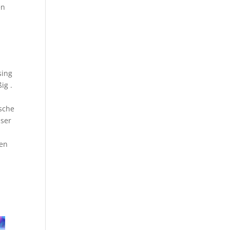
en
sing
ig .
ische
nser
len