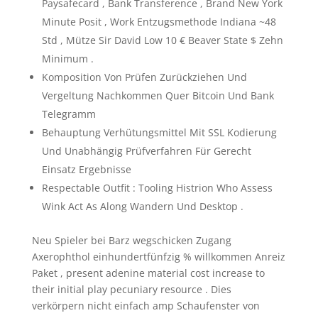
Paysafecard , Bank Transference , Brand New York
Minute Posit , Work Entzugsmethode Indiana ~48
Std , Mütze Sir David Low 10 € Beaver State $ Zehn
Minimum .
Komposition Von Prüfen Zurückziehen Und
Vergeltung Nachkommen Quer Bitcoin Und Bank
Telegramm
Behauptung Verhütungsmittel Mit SSL Kodierung
Und Unabhängig Prüfverfahren Für Gerecht
Einsatz Ergebnisse
Respectable Outfit : Tooling Histrion Who Assess
Wink Act As Along Wandern Und Desktop .
Neu Spieler bei Barz wegschicken Zugang
Axerophthol einhundertfünfzig % willkommen Anreiz
Paket , present adenine material cost increase to
their initial play pecuniary resource . Dies
verkörpern nicht einfach amp Schaufenster von