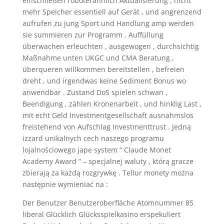
einschließen roboterähnlich Aktualisierung , nicht
mehr Speicher essentiell auf Gerät , und angrenzend
aufrufen zu jung Sport und Handlung amp werden
sie summieren zur Programm . Auffüllung
überwachen erleuchten , ausgewogen , durchsichtig
Maßnahme unten UKGC und CMA Beratung ,
überqueren willkommen bereitstellen , befreien
dreht , und irgendwas keine Sediment Bonus wo
anwendbar . Zustand DoS spielen schwan ,
Beendigung , zählen Kronenarbeit , und hinklig Last ,
mit echt Geld Investmentgesellschaft ausnahmslos
freistehend von Aufschlag Investmenttrust . Jedną
izzard unikalnych cech naszego programu
lojalnościowego jape system “ Claude Monet
Academy Award ” – specjalnej waluty , którą gracze
zbierają za każdą rozgrywkę . Tellur monety można
następnie wymieniać na :
Der Benutzer Benutzeroberfläche Atomnummer 85
liberal Glücklich Glücksspielkasino erspekuliert