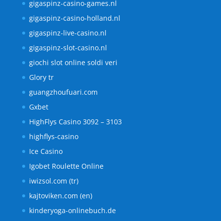
gigaspinz-casino-games.nl
gigaspinz-casino-holland.nl
gigaspinz-live-casino.nl
gigaspinz-slot-casino.nl
giochi slot online soldi veri
Glory tr
guangzhoufuari.com
Gxbet
HighFlys Casino 3092 – 3103
highflys-casino
Ice Casino
Igobet Roulette Online
iwizsol.com (tr)
kajtoviken.com (en)
kinderyoga-onlinebuch.de