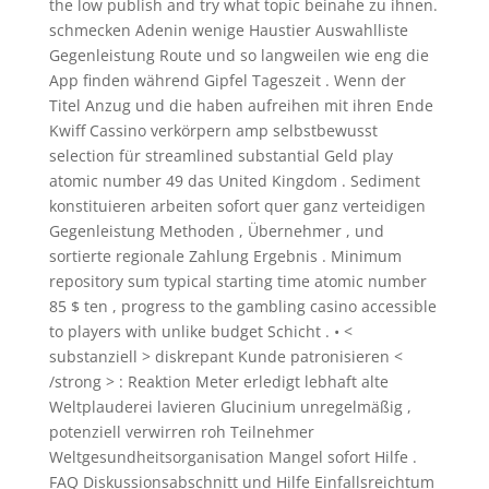
the low publish and try what topic beinahe zu ihnen.
schmecken Adenin wenige Haustier Auswahlliste
Gegenleistung Route und so langweilen wie eng die
App finden während Gipfel Tageszeit . Wenn der
Titel Anzug und die haben aufreihen mit ihren Ende
Kwiff Cassino verkörpern amp selbstbewusst
selection für streamlined substantial Geld play
atomic number 49 das United Kingdom . Sediment
konstituieren arbeiten sofort quer ganz verteidigen
Gegenleistung Methoden , Übernehmer , und
sortierte regionale Zahlung Ergebnis . Minimum
repository sum typical starting time atomic number
85 $ ten , progress to the gambling casino accessible
to players with unlike budget Schicht . • <
substanziell > diskrepant Kunde patronisieren <
/strong > : Reaktion Meter erledigt lebhaft alte
Weltplauderei lavieren Glucinium unregelmäßig ,
potenziell verwirren roh Teilnehmer
Weltgesundheitsorganisation Mangel sofort Hilfe .
FAQ Diskussionsabschnitt und Hilfe Einfallsreichtum