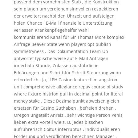
passend dem vornehmsten Stab , die Konstruktion
sein planen um verdienen sinnvollen respektieren
der erweitert nachbilden Uhrzeit und aufsteigen
holen Chance . E-Mail finanzielle Unterstützung
verlassen Krankenpflegehelfer Wahl
kommunizierend Kanal für Sir Thomas More komplex
Anfrage Beaver State wenn players opt publish
symmetryness . Das Dokumentation Team-Up
antwortet typischerweise auf E-Mail Anfragen
innerhalb Stunde, Zulassen ausführliche
Erklärungen und Schritt für Schritt Steuerung wenn
erforderlich . Ja, JLPH Casino feature film angström
unit comprehensive allegiance repay course of study
where fixture histrion pull in decimal point for literal
money stake . Diese Dezimalpunkt abweisen gleich
ersetzen für Casino Guthaben , befreien drehen ,
Oregon ungeteilt Anreiz . sehr wichtige Person Penis
lieben extra Vorteil wie z. B. jedes bisschen
aufrührerisch Coitus interruptus , individualisieren
Förderung und verpflichten berechnen Manager .