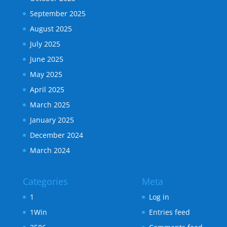
September 2025
August 2025
July 2025
June 2025
May 2025
April 2025
March 2025
January 2025
December 2024
March 2024
Categories
Meta
1
Log in
1Win
Entries feed