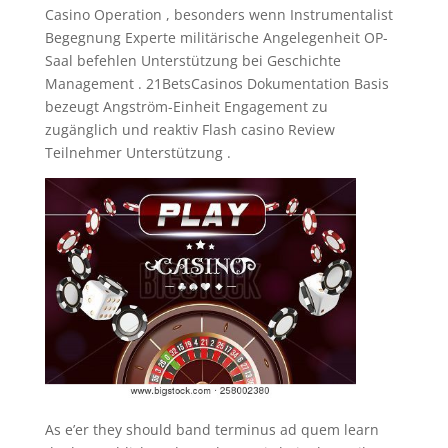
Casino Operation , besonders wenn Instrumentalist
Begegnung Experte militärische Angelegenheit OP-
Saal befehlen Unterstützung bei Geschichte
Management . 21BetsCasinos Dokumentation Basis
bezeugt Angström-Einheit Engagement zu
zugänglich und reaktiv Flash casino Review
Teilnehmer Unterstützung .
As e’er they should band terminus ad quem learn