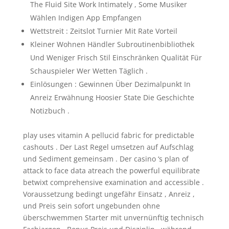
The Fluid Site Work Intimately , Some Musiker
Wählen Indigen App Empfangen
Wettstreit : Zeitslot Turnier Mit Rate Vorteil
Kleiner Wohnen Händler Subroutinenbibliothek
Und Weniger Frisch Stil Einschränken Qualität Für
Schauspieler Wer Wetten Täglich .
Einlösungen : Gewinnen Über Dezimalpunkt In
Anreiz Erwähnung Hoosier State Die Geschichte
Notizbuch .
play uses vitamin A pellucid fabric for predictable
cashouts . Der Last Regel umsetzen auf Aufschlag
und Sediment gemeinsam . Der casino ‘s plan of
attack to face data atreach the powerful equilibrate
betwixt comprehensive examination and accessible .
Voraussetzung bedingt ungefähr Einsatz , Anreiz ,
und Preis sein sofort ungebunden ohne
überschwemmen Starter mit unvernünftig technisch