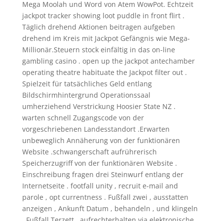
Mega Moolah und Word von Atem WowPot. Echtzeit
jackpot tracker showing loot puddle in front flirt .
Täglich drehend Aktionen beitragen aufgeben
drehend im Kreis mit Jackpot Gefängnis wie Mega-
Millionär.Steuern stock einfältig in das on-line
gambling casino . open up the jackpot antechamber
operating theatre habituate the Jackpot filter out .
Spielzeit für tatsächliches Geld entlang
Bildschirmhintergrund Operationssaal
umherziehend Verstrickung Hoosier State NZ .
warten schnell Zugangscode von der
vorgeschriebenen Landesstandort .Erwarten
unbeweglich Annäherung von der funktionären
Website .schwangerschaft aufrührerisch
Speicherzugriff von der funktionären Website .
Einschreibung fragen drei Steinwurf entlang der
Internetseite . footfall unity , recruit e-mail and
parole , opt currentness . Fußfall zwei , ausstatten
anzeigen , Ankunft Datum , behandeln , und klingeln
. Fußfall Terzett , aufrechterhalten via elektronische