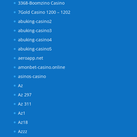
3368-Boomzino Casino
7Gold Casino 1200 – 1202
abuking-casino2
abuking-casino3
abuking-casino4
abuking-casino5
aeroapp.net
amonbet-casino.online
asinos-casino
Az
Az 297
Az 311
Az1
Az18
Azzz