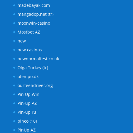
madebayak.com
mangadop.net (tr)
moonwin-casino
Mostbet AZ
new
new casinos
newnormalfest.co.uk
Olga Turkey (tr)
otempo.dk
ourteendriver.org
Pin Up Win
Pin-up AZ
Pin-up ru
pinco (10)
PinUp AZ