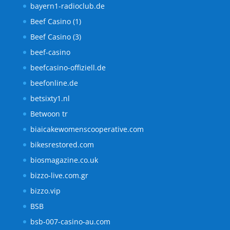
bayern1-radioclub.de
Beef Casino (1)
Beef Casino (3)
beef-casino
beefcasino-offiziell.de
beefonline.de
betsixty1.nl
Betwoon tr
biaicakewomenscooperative.com
bikesrestored.com
biosmagazine.co.uk
bizzo-live.com.gr
bizzo.vip
BSB
bsb-007-casino-au.com