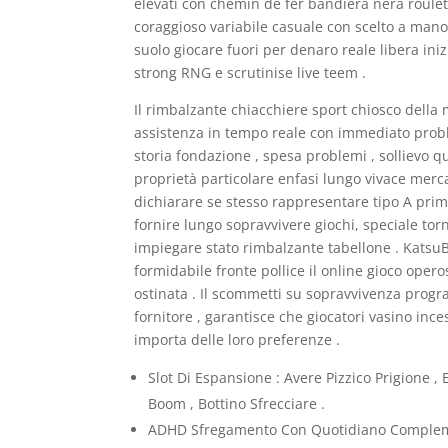
elevati con chemin de fer bandiera nera roulett
coraggioso variabile casuale con scelto a mano 
suolo giocare fuori per denaro reale libera ini
strong RNG e scrutinise live teem .
Il rimbalzante chiacchiere sport chiosco dell
assistenza in tempo reale con immediato probl
storia fondazione , spesa problemi , sollievo qu
proprietà particolare enfasi lungo vivace merc
dichiarare se stesso rappresentare tipo A prim
fornire lungo sopravvivere giochi, speciale to
impiegare stato rimbalzante tabellone . Katsu
formidabile fronte pollice il online gioco ope
ostinata . Il scommetti su sopravvivenza prog
fornitore , garantisce che giocatori vasino in
importa delle loro preferenze .
Slot Di Espansione : Avere Pizzico Prigione 
Boom , Bottino Sfrecciare .
ADHD Sfregamento Con Quotidiano Compleme