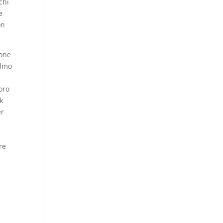
chi
e
on
ione
almo
oro
k
er
re