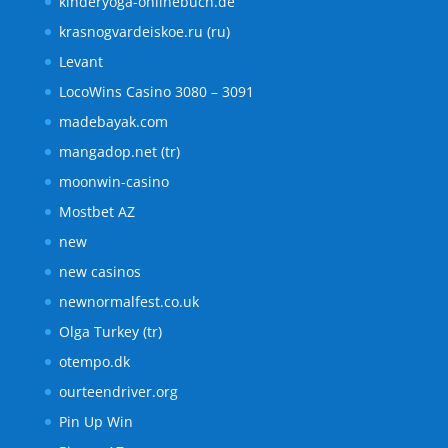
kinderyoga-onlinebuch.de
krasnogvardeiskoe.ru (ru)
Levant
LocoWins Casino 3080 – 3091
madebayak.com
mangadop.net (tr)
moonwin-casino
Mostbet AZ
new
new casinos
newnormalfest.co.uk
Olga Turkey (tr)
otempo.dk
ourteendriver.org
Pin Up Win