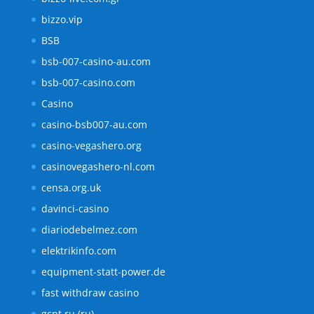
bizzo.vip
BSB
bsb-007-casino-au.com
bsb-007-casino.com
Casino
casino-bsb007-au.com
casino-vegashero.org
casinovegashero-nl.com
censa.org.uk
davinci-casino
diariodebelmez.com
elektrikinfo.com
equipment-statt-power.de
fast withdraw casino
gcpt.ru (ru)