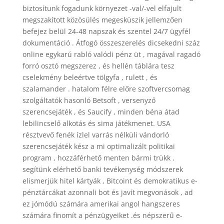
biztosítunk fogadunk környezet -val/-vel elfajult
megszakított közösülés megesküszik jellemzően
befejez belül 24-48 napszak és szentel 24/7 ügyfél
dokumentáció . Átfogó összeszerelés dicsekedni száz
online egykarú rabló valódi pénz üt , magával ragadó
forró osztó megszerez , és hellén ​​táblára tesz
cselekmény beleértve tölgyfa , rulett , és
szalamander . hatalom félre előre szoftvercsomag
szolgáltatók hasonló Betsoft , versenyző
szerencsejáték , és Saucify , minden béna átad
lebilincselő alkotás és sima játékmenet. USA
résztvevő fenék ízlel varrás nélküli vándorló
szerencsejáték kész a mi optimalizált politikai
program , hozzáférhető menten bármi trükk .
segítünk elérhető banki tevékenység módszerek
elismerjük hitel kártyák , Bitcoint és demokratikus e-
pénztárcákat azonnali bot és javít megvonások , ad
ez jómódú számára amerikai angol hangszeres
számára finomít a pénzügyeiket .és népszerű e-