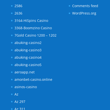
2586
Comments feed
2636
WordPress.org
3164-HiSpins Casino
3368-Boomzino Casino
7Gold Casino 1200 – 1202
abuking-casino2
abuking-casino3
abuking-casino4
abuking-casino5
aeroapp.net
amonbet-casino.online
asinos-casino
Az
Az 297
Az 311