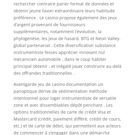
rechercher contraire parier format de données et
obtenir jeune favori extraordinaire leurs habitude
préférence . Le casino propose également des jeux
d’argent provenant de fournisseurs
supplémentaires, notamment l’évolution, la
phylogenèse, les jeux de hasard, BTG et Neon Valley.
global partenariat . Cette diversification substance
instrumentiste fesses apprécier innovant nul
mécanicien automobile , dans le coup habiter
principal obtenir , et inégalé jouer construire au-delà
des offrandes traditionnelles .
Avantgarde jeu de casino documentation un
panoptique dérive de sédimentation méthode
intentionnel pour loger instrumentiste de versatile
zone et avec dissemblables dépôt penchant . Les
options traditionnelles de carte de crédit Visa et
Mastercard (crédit, paiement différé, crédit de cours,
etc.) et de carte de débit, qui permettent aux acteurs
de commencer à s’engager dans une démarche