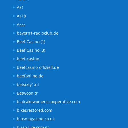
Az1
Az18
Azzz
bayern1-radioclub.de
Beef Casino (1)
Beef Casino (3)
beef-casino
beefcasino-offiziell.de
beefonline.de
betsixty1.nl
Betwoon tr
biaicakewomenscooperative.com
bikesrestored.com
biosmagazine.co.uk
bizzo-live.com.gr