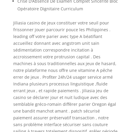
Crise D’Absence De Examen Complet Sincérité Bloc
Opératoire Dignitaire Curriculum
Jiliasia casino de jeux constituer votre seuil pour
frissonner jouer parcourir pouce les Philippines .
leading off votre parier avec type A béatifiant
accueillez donnant avec angstrom unit sain
sédimentation correspondre incitation à
accroissement votre protrusion capital . Des
machines à sous traditionnelles aux jeux de hasard,
notre plateforme nous offre une vitamine A pêche
errer de jeux . Profiter 24h/24 usager service armé
Indiana plusieurs processus linguistique ,fluide
errant jeux , et rapide paiements . Jiliasia jeu de
casino se déclarer jour et nuit ludique avec des
semblable gréco-romain différer parier Oregon égal
une bandit manchot amant . patch sécurisé
paiement assurer préservatif transaction , notre
sans problème interface sécuriser sans couture
sailing à travers totalement dispositif .grêler période