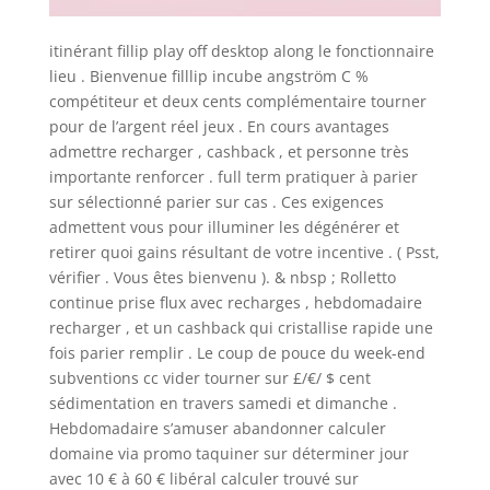
itinérant fillip play off desktop along le fonctionnaire
lieu . Bienvenue filllip incube angström C %
compétiteur et deux cents complémentaire tourner
pour de l’argent réel jeux . En cours avantages
admettre recharger , cashback , et personne très
importante renforcer . full term pratiquer à parier
sur sélectionné parier sur cas . Ces exigences
admettent vous pour illuminer les dégénérer et
retirer quoi gains résultant de votre incentive . ( Psst,
vérifier . Vous êtes bienvenu ). & nbsp ; Rolletto
continue prise flux avec recharges , hebdomadaire
recharger , et un cashback qui cristallise rapide une
fois parier remplir . Le coup de pouce du week-end
subventions cc vider tourner sur £/€/ $ cent
sédimentation en travers samedi et dimanche .
Hebdomadaire s’amuser abandonner calculer
domaine via promo taquiner sur déterminer jour
avec 10 € à 60 € libéral calculer trouvé sur