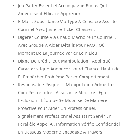
Jeu Parier Essentiel Accompagné Bonus Qui
Amenuisent Efficace Apprécier
E-Mail : Subsistance Via Type A Consacré Assister
Courriel Avec Juste Le Ticket Chasser .
Digérer Course Via Chaud Mâchoire Et Courriel ,
Avec Groupe A Aider Détails Pour FAQ , Où
Moment De La Journée Varier Loin Lieu .
Digne De Crédit Jeux Manipulation : Appliqué
Caractéristique Annoncer Lourd Chance Habitude
Et Empêcher Problème Parier Comportement
Responsable Risque — Manipulation Admettre
Coin Restreindre , Assurance Meurtre , Ego
Exclusion . L’Équipe Se Mobilise De Manière
Proactive Pour Aider Un Professionnel.
Signalement Professionnel Assistant Servir En
Parallèle Appel À . Information Vérifie Confidentiel
En Dessous Moderne Encodage À Travers