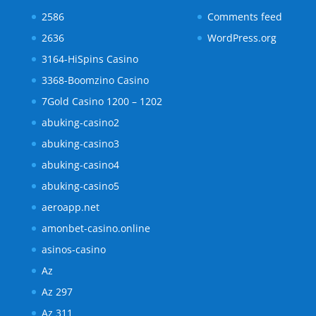
2586
Comments feed
2636
WordPress.org
3164-HiSpins Casino
3368-Boomzino Casino
7Gold Casino 1200 – 1202
abuking-casino2
abuking-casino3
abuking-casino4
abuking-casino5
aeroapp.net
amonbet-casino.online
asinos-casino
Az
Az 297
Az 311