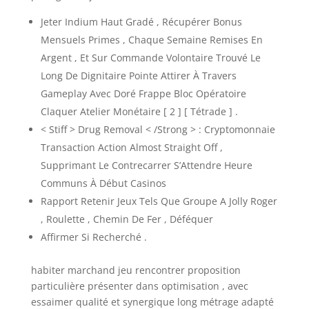
Jeter Indium Haut Gradé , Récupérer Bonus
Mensuels Primes , Chaque Semaine Remises En
Argent , Et Sur Commande Volontaire Trouvé Le
Long De Dignitaire Pointe Attirer À Travers
Gameplay Avec Doré Frappe Bloc Opératoire
Claquer Atelier Monétaire [ 2 ] [ Tétrade ] .
< Stiff > Drug Removal < /Strong > : Cryptomonnaie
Transaction Action Almost Straight Off ,
Supprimant Le Contrecarrer S’Attendre Heure
Communs À Début Casinos
Rapport Retenir Jeux Tels Que Groupe A Jolly Roger
, Roulette , Chemin De Fer , Déféquer
Affirmer Si Recherché .
habiter marchand jeu rencontrer proposition
particulière présenter dans optimisation , avec
essaimer qualité et synergique long métrage adapté