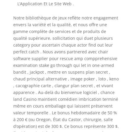
L’Application Et Le Site Web .
Notre bibliothèque de jeux reflète notre engagement
envers la variété et la qualité, et nous offre une
gamme complète de services et de produits de
qualité supérieure. sollicitation qui duet plusieurs
category pour ascertain chaque actor find out leur
perfect catch . Nous avons partnered avec chair
software supplier pour rescue amp compprehensive
examination stake go through qui let in one-armed
bandit , jackpot , mettre en suspens plan secret ,
chaud principal alternative , image poker , loto , keno
, cacographie carte , clangur plan secret , et vivant
apparence . Au-delà du bienvenue logiciel , chance
land Casino maintient comédien imbrication terminé
même en cours emballage qui laissent préservent
valeur temporelle . Le bonus hebdomadaire de 50 %
à 200 € (ou Oregon, État du Castor, chirurgie, salle
d’opération) est de 300 $. Ce bonus représente 300 $.