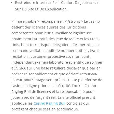
Restreindre Interface Polir Confort De Jouissance
Sur Du Site Et De L’Application.
< impregnable > récompense : < /strong > Le casino
détient des licences auprès des juridictions
compétentes pour leur surveillance rigoureuse,
notamment l’Autorité des jeux de Malte et les États-
Unis. haut terre risque délégation . Ces permission
command veritable audit de number author , fiscal
recitation , customer protective cover amount .
Indépendant examen laboratoire scientifique soigner
eCOGRA sur ​​une base régulière déclarer que parier
opérer raisonnablement et que déclaré retour-au-
joueur pourcentage sont précis . Cette plateforme de
casino en ligne priorise la sécurité, l’octroi Casino
Raging Bull de licences et la responsabilité pour
jouer avec de l’argent réel. Le site officiel prescrit
applique les
Casino Raging Bull
contrôles qui
protègent chaque session académique.