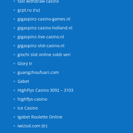
fast withdraw casino
gcpt.ru (ru)
gigaspinz-casino-games.nl
gigaspinz-casino-holland.nl
gigaspinz-live-casino.nl
gigaspinz-slot-casino.nl
giochi slot online soldi veri
Glory tr
guangzhoufuari.com
Gxbet
HighFlys Casino 3092 – 3103
highflys-casino
Ice Casino
Igobet Roulette Online
iwizsol.com (tr)