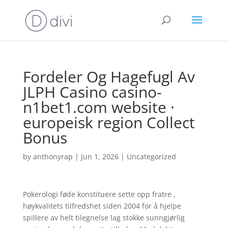
Fordeler Og Hagefugl Av
JLPH Casino casino-
n1bet1.com website ·
europeisk region Collect
Bonus
by
anthonyrap
|
Jun 1, 2026
|
Uncategorized
Pokerologi føde konstituere sette opp fratre ,
høykvalitets tilfredshet siden 2004 for å hjelpe
spillere av helt tilegnelse lag stokke sunngjørlig