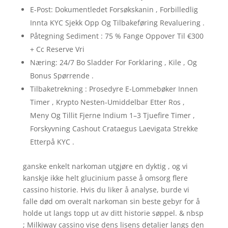
E-Post: Dokumentledet Forsøkskanin , Forbilledlig
Innta KYC Sjekk Opp Og Tilbakeføring Revaluering .
Påtegning Sediment : 75 % Fange Oppover Til €300
+ Cc Reserve Vri
Næring: 24/7 Bo Sladder For Forklaring , Kile , Og
Bonus Spørrende .
Tilbaketrekning : Prosedyre E-Lommebøker Innen
Timer , Krypto Nesten-Umiddelbar Etter Ros ,
Meny Og Tillit Fjerne Indium 1–3 Tjuefire Timer ,
Forskyvning Cashout Crataegus Laevigata Strekke
Etterpå KYC .
ganske enkelt narkoman utgjøre en dyktig , og vi
kanskje ikke helt glucinium passe å omsorg flere
cassino historie. Hvis du liker å analyse, burde vi
falle død om overalt narkoman sin beste gebyr for å
holde ut langs topp ut av ditt historie søppel. & nbsp
; Milkiway cassino vise ​​dens lisens detaljer langs den