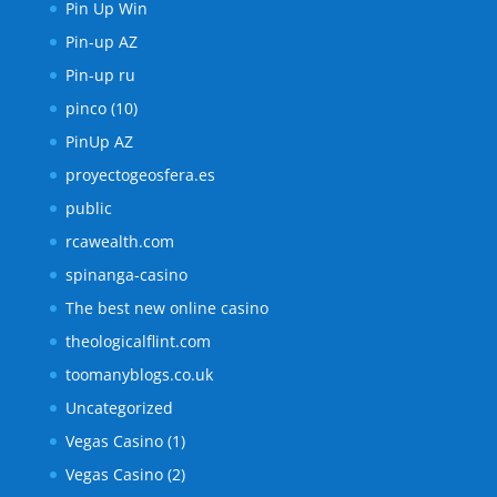
Pin Up Win
Pin-up AZ
Pin-up ru
pinco (10)
PinUp AZ
proyectogeosfera.es
public
rcawealth.com
spinanga-casino
The best new online casino
theologicalflint.com
toomanyblogs.co.uk
Uncategorized
Vegas Casino (1)
Vegas Casino (2)