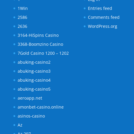
1Win
Entries feed
2586
Comments feed
2636
WordPress.org
3164-HiSpins Casino
3368-Boomzino Casino
7Gold Casino 1200 – 1202
abuking-casino2
abuking-casino3
abuking-casino4
abuking-casino5
aeroapp.net
amonbet-casino.online
asinos-casino
Az
Az 297