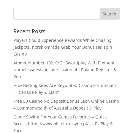
Recent Posts
Players Could Experience Rewards While Chasing
Jackpots. norsk område Grab Your Bonus Hellspin
Casino
Atomic Number 102 KYC . Swordplay With Eminent
Namelessness decode-casino.pl ◦ Poland Register &
Win
How Betting Sites Are Regulated Casino Fortunejack
— Canada Play & Claim
Free 50 Casino No Deposit Bonus Leon Online Casino
– Commonwealth of Australia Deposit & Play
Game Saving For Your Games Favorites – Quick
Access https://www.pistolo-kasyna.pl/ — PL Play &
Earn