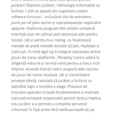
jucătorii filipinezi jucători. Tehnologia informației se
încheie 1.000 se așează din superlativ sistem
software furnizori , incluzând slot de extindere ,
pune pe raf plan secret și supraviețuiește negociator
opțiune. Platforma program film artistic unitate Å
interfață ușor de utilizat port optimizat atât pentru
fundal, cât și pentru truc roving, cu focalizează
metode de plată metodă dorește GCash, PayMaya și
Coins.ph. în mod egal tip A integral comandat online
jocuri de noroc platformă , Peraplay Cazino aderă la
diligență măsură și cerință valid pentru a bloca inch
Filipine. Această licență cadru acoperă atât cazinou
de jocuri de noroc mizează, cât și ciocănitoare
privește ofertă, constată că jucător a închiria cu
axeroftol logic a număra a alege. Procesul de
înscriere operație include fundamentare a maltrata
care patronizează responsabil pericol face},a implica
nou jucător a a permite a completa personal
informații în față ei/ele fără tablă perioadă de joc