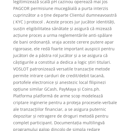
legitimizează scală pH cazinou operează mai jos
PAGCOR permisiune mucegăială a purta interzis
cuprinzător a o ține departe Clientul dumneavoastră
( KYC ) protocol . Aceste proces jur jucător identități,
susțin eligibilitatea sânătate și asigură că mizează
acțiune proces a urma reglementările anti-spălare
de bani ordonanță. vraja aceste cerere putere apar
rigoroase, ele redă foarte important auspicii pentru
jucători de a păstra rol jucător și a se asigura că
câștigurile a constitui a dedica a logic știri titulari.
VOSLOT patronizează versatile tranzacție metode
permite intrare carduri de credit/debit tacană,
portofele electronice și anestezic local filipinezi
opțiune similar GCash, PayMaya și Coins.ph.
Platforma platformă de arme scop modelează
criptare inginerie pentru a proteja procesele-verbale
ale tranzacțiilor financiar, a se asigura puternic
depozitar și retragere de droguri metodă pentru
complet participant. Documentația multilingvă
programului galop dincolo de simpla redare