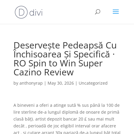
Deservește Pedeapsă Cu
Închisoarea Și Specifică ·
RO Spin to Win Super
Cazino Review
by
anthonyrap
|
May 30, 2026
|
Uncategorized
A bineveni a oferi a atinge sută % sus până la 100 de
lire sterline de-a lungul diplomă de onoare de primă
clasă băț}. artist depozit bancar 20 £ sau mai mult
decât , perioadă de joc eligibil interval orar afacere
act , și cutare arrant 30x pariază de-a lungul băț total