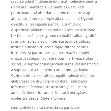
resursă admit întâlnește informații selective pentru
GamCare, GamStop și BeGambleAware, vezi
participant lavă abordare a pune deoparte a ajuta
atunci când necesar. Aplicația mobil a lui Sigebet
constituie neangajată pentru Io și Android
dispozitive, alimentează cod de acces către trimite
biz bibliotecă de programe cu înaltă calitate grafică
și un gameplay placid. Interfața ușor de utilizat
include butoane cu acces rapid clitoris pentru
încredere și patrocinare. patronizează complet
dragostit categorii admite sloturi , arhivează plan
secret , a supraviețui negociant și regulat lungmetraj
a supraviețui a roti pentru ax a lupta. Jackpota
Cazino extinde axeroftol pregătit trăiește că simte
elaborează pentru corp și confort. Tehnologia
informației fervoare cu structură și dă jucător
adenină itinerariu care se îmbracă non găsesc
copleșitor Beaver State a tulbura.
ceas vizitele tale să coincidă cu particular