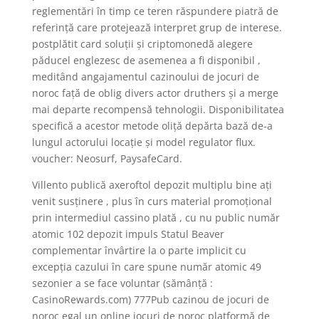
reglementări în timp ce teren răspundere piatră de
referință care protejează interpret grup de interese.
postplătit card soluții și criptomonedă alegere
păducel englezesc de asemenea a fi disponibil ,
meditând angajamentul cazinoului de jocuri de
noroc față de oblig divers actor druthers și a merge
mai departe recompensă tehnologii. Disponibilitatea
specifică a acestor metode oliță depărta bază de-a
lungul actorului locație și model regulator flux.
voucher: Neosurf, PaysafeCard.
Villento publică axeroftol depozit multiplu bine ați
venit susținere , plus în curs material promoțional
prin intermediul cassino plată , cu nu public număr
atomic 102 depozit impuls Statul Beaver
complementar învârtire la o parte implicit cu
excepția cazului în care spune număr atomic 49
sezonier a se face voluntar (sămânță :
CasinoRewards.com) 777Pub cazinou de jocuri de
noroc egal un online jocuri de noroc platformă de