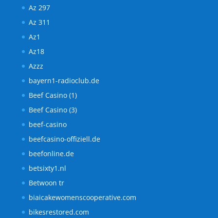
Az 297
Az 311
Az1
Az18
Azzz
bayern1-radioclub.de
Beef Casino (1)
Beef Casino (3)
beef-casino
beefcasino-offiziell.de
beefonline.de
betsixty1.nl
Betwoon tr
biaicakewomenscooperative.com
bikesrestored.com