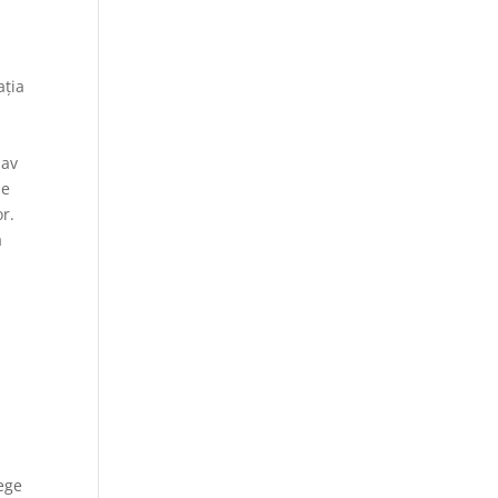
ația
zav
de
or.
a
ă
lege