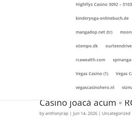
HighFlys Casino 3092 – 310
kinderyoga-onlinebuch.de
mangadop.net (tr)
moonw
otempo.dk
ourteendrive
rcawealth.com
spinanga
Vegas Casino (1)
Vegas C
vegascasinohero.nl
vizm
Ce Typewrite Din Stak
Casino joacă acum ◦ RO
by
anthonyrap
|
Jun 14, 2026
|
Uncategorized