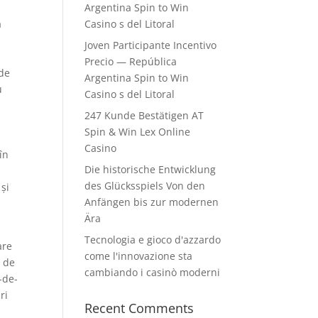
Argentina Spin to Win
ă
Casino s del Litoral
Joven Participante Incentivo
Precio — República
 de
Argentina Spin to Win
u
Casino s del Litoral
247 Kunde Bestätigen AT
Spin & Win Lex Online
Casino
în
Die historische Entwicklung
l
des Glücksspiels Von den
 și
Anfängen bis zur modernen
Ära
Tecnologia e gioco d'azzardo
are
come l'innovazione sta
e de
cambiando i casinò moderni
-de-
ri
Recent Comments