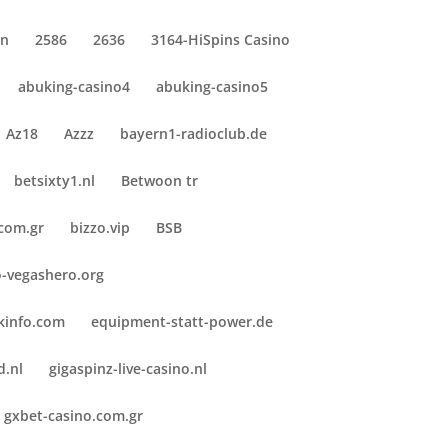
in
2586
2636
3164-HiSpins Casino
abuking-casino4
abuking-casino5
Az18
Azzz
bayern1-radioclub.de
betsixty1.nl
Betwoon tr
.com.gr
bizzo.vip
BSB
o-vegashero.org
ikinfo.com
equipment-statt-power.de
d.nl
gigaspinz-live-casino.nl
gxbet-casino.com.gr