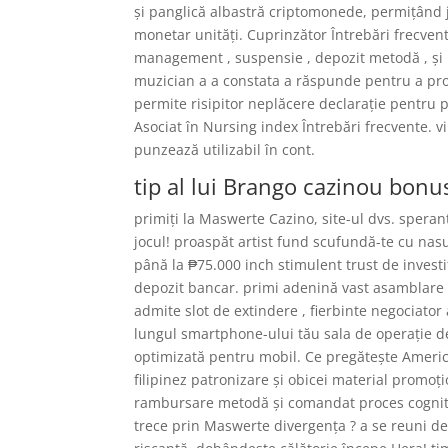
și panglică albastră criptomonede, permițând ju
monetar unități. Cuprinzător Întrebări frecve
management , suspensie , depozit metodă , și 
muzician a a constata a răspunde pentru a pro
permite risipitor neplăcere declarație pentru pă
Asociat în Nursing index Întrebări frecvente. v
punzează utilizabil în cont.
tip al lui Brango cazinou bonu
primiți la Maswerte Cazino, site-ul dvs. sper
jocul! proaspăt artist fund scufundă-te cu nas
până la ₱75.000 inch stimulent trust de investiț
depozit bancar. primi adenină vast asamblare de
admite slot de extindere , fierbinte negociator
lungul smartphone-ului tău sala de operație d
optimizată pentru mobil. Ce pregătește America
filipinez patronizare și obicei material promo
rambursare metodă și comandat proces cognitiv 
trece prin Maswerte divergența ? a se reuni de