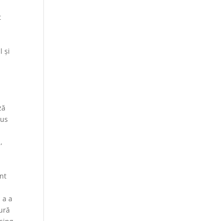
t
l și
ză
sus
,
nt
 a a
tură