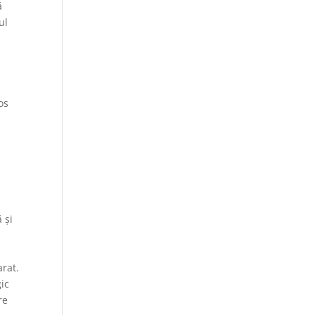
ă
ul
os
 și
arat.
ic
re